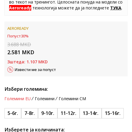
во текот на тренингот. Целосната понуда на модели со
Aeroready
технологија можете да ја погледнете
ТУКА
.
AEROREADY
Попуст
30
%
3.688
MKD
2.581
MKD
Зштеда:
1.107
MKD
Извести ме за попуст
Избери големина:
Големини EU
Големини
Големини CM
5-6г.
7-8г.
9-10г.
11-12г.
13-14г.
15-16г.
Изберете ја количината: