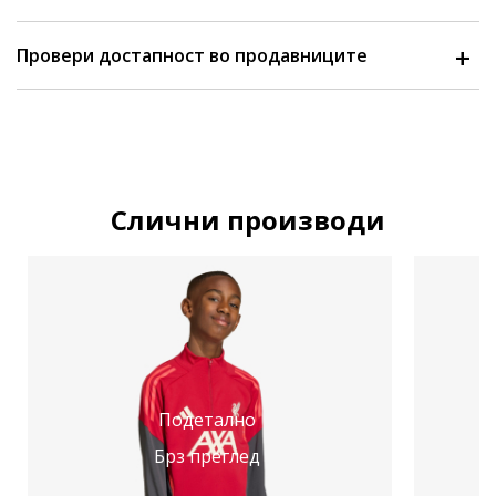
Провери достапност во продавниците
Слични производи
Подетално
Брз преглед