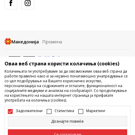
Македонија
Промена
Оваа веб страна користи колачиња (cookies)
Колачињата ги употребуваме за да овозможиме оваа веб страна да
работи правилно како и за нејзино понатамошно унапредување се
со цел подобрување на Вашето корисничко искуство,
Не е дозволено превземање или користење на содржината од
персонализација на содржините и огласите, функционалност на
социјалните медиуми и анализа на сообраќајот. Со продолжување
интернет страните на Sport Vision, делумно или целосно a се
на користењето на нашата интернет страница ја прифаќате
однесува на логоа, трговски марки, комерцијални содржини, ниту
употребата на колачиња (cookies).
истите да се отстапуваат на трети лица, јавно да се објавуваат или да
се користат за било какви цели, без писмена согласност од БДС.МК
Задолжителни
Статистика
Маркетинг
ДООЕЛ.
Настојуваме да бидеме што попрецизни во описот на производот,
Дознајте повеќе
фотографијата и самата цена, но не можеме да гарантираме дака
сите информации се комплетни и без грешка. Сите прикажани
производи на сајтот се дел од нашата понуда, но не се подразбира
Се согласувам