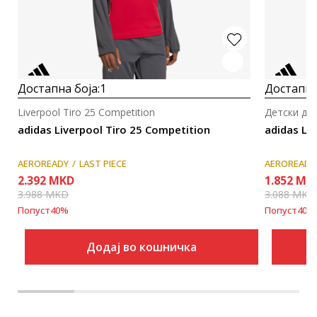
Достапна боја:
1
Достапна
Liverpool Tiro 25 Competition
Детски др
adidas Liverpool Tiro 25 Competition
adidas Li
AEROREADY
LAST PIECE
AEROREADY
2.392
MKD
1.852
MK
3.988
MKD
3.088
MKD
Попуст
40
%
Попуст
40
%
Додај во кошничка