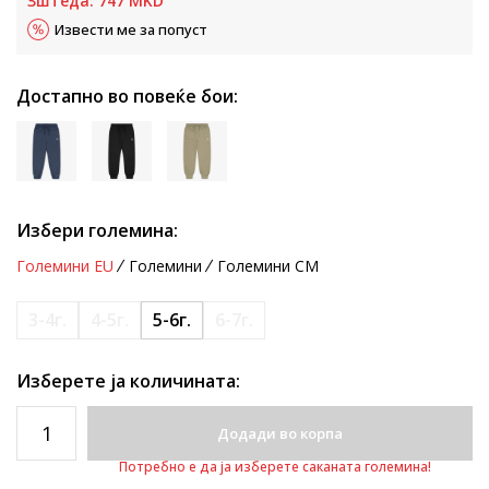
Зштеда:
747
MKD
Извести ме за попуст
Достапно во повеќе бои:
Избери големина:
Големини EU
Големини
Големини CM
3-4г.
4-5г.
5-6г.
6-7г.
Изберете ја количината:
Додади во корпа
Потребно е да ја изберете саканата големина!