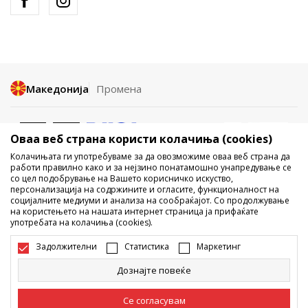
Македонија
Промена
Оваа веб страна користи колачиња (cookies)
Колачињата ги употребуваме за да овозможиме оваа веб страна да
работи правилно како и за нејзино понатамошно унапредување се
со цел подобрување на Вашето корисничко искуство,
Не е дозволено превземање или користење на содржината од
персонализација на содржините и огласите, функционалност на
социјалните медиуми и анализа на сообраќајот. Со продолжување
интернет страните на Sport Vision, делумно или целосно a се
на користењето на нашата интернет страница ја прифаќате
однесува на логоа, трговски марки, комерцијални содржини, ниту
употребата на колачиња (cookies).
истите да се отстапуваат на трети лица, јавно да се објавуваат или да
се користат за било какви цели, без писмена согласност од БДС.МК
Задолжителни
Статистика
Маркетинг
ДООЕЛ.
Настојуваме да бидеме што попрецизни во описот на производот,
Дознајте повеќе
фотографијата и самата цена, но не можеме да гарантираме дака
сите информации се комплетни и без грешка. Сите прикажани
производи на сајтот се дел од нашата понуда, но не се подразбира
Се согласувам
дека мораат да се достапни во секој момент. Достапноста на