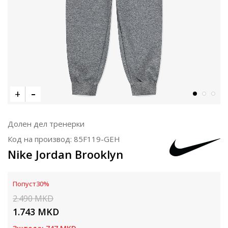
Долен дел тренерки
Код на производ:
85F119-GEH
Nike Jordan Brooklyn
Попуст
30
%
2.490
MKD
1.743
MKD