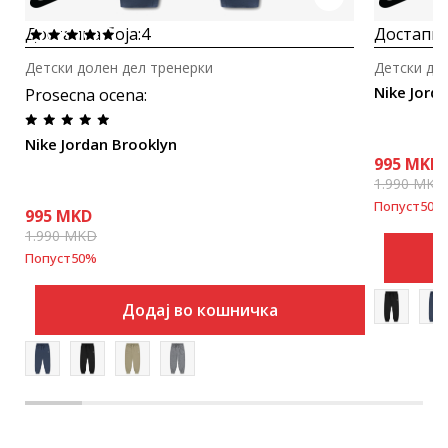
Достапна боја:
4
Достапна
Детски долен дел тренерки
Детски до
Nike Jord
Prosecna ocena
:
Nike Jordan Brooklyn
995
MKD
1.990
MKD
Попуст
50
%
995
MKD
1.990
MKD
Попуст
50
%
Додај во кошничка