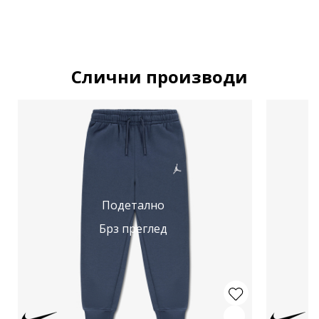
Слични производи
Подетално
Брз преглед