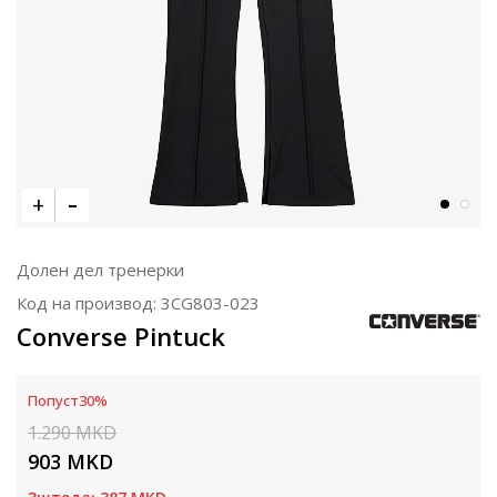
Долен дел тренерки
Код на производ:
3CG803-023
Converse Pintuck
Попуст
30
%
1.290
MKD
903
MKD