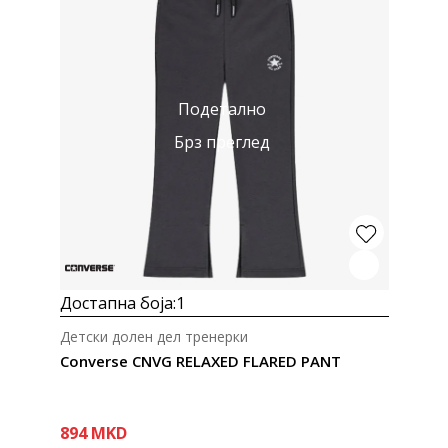
Подетално
Брз преглед
Достапна боја:
1
Детски долен дел тренерки
Converse CNVG RELAXED FLARED PANT
894
MKD