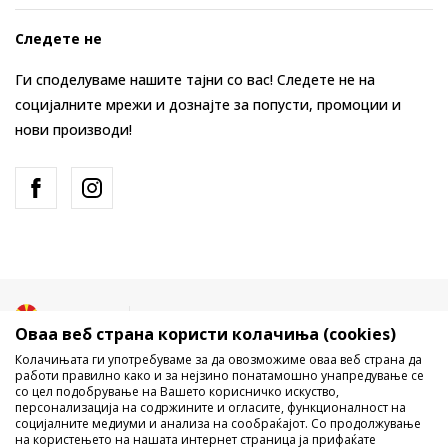
Следете не
Ги споделуваме нашите тајни со вас! Следете не на
социјалните мрежи и дознајте за попусти, промоции и
нови производи!
Македонија
Промена
Оваа веб страна користи колачиња (cookies)
Колачињата ги употребуваме за да овозможиме оваа веб страна да
работи правилно како и за нејзино понатамошно унапредување се
со цел подобрување на Вашето корисничко искуство,
персонализација на содржините и огласите, функционалност на
социјалните медиуми и анализа на сообраќајот. Со продолжување
на користењето на нашата интернет страница ја прифаќате