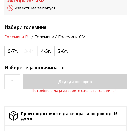
Зштеда:
387
MKD
Извести ме за попуст
Избери големина:
Големини EU
Големини
Големини CM
6-7г.
3-4г.
4-5г.
5-6г.
Изберете ја количината:
Додади во корпа
Потребно е да ја изберете саканата големина!
Производот може да се врати во рок од 15
денa