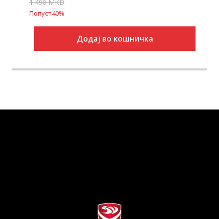
1.490
MKD
Попуст
40
%
Додај во кошничка