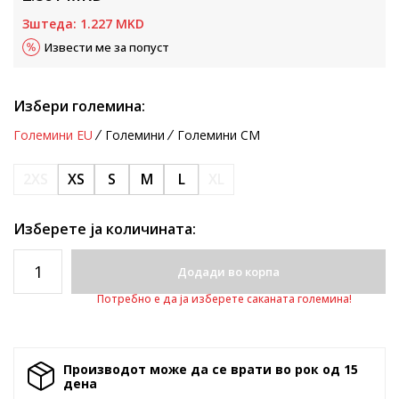
Зштеда:
1.227
MKD
Извести ме за попуст
Избери големина:
Големини EU
Големини
Големини CM
2XS
XS
S
M
L
XL
Изберете ја количината:
Додади во корпа
Потребно е да ја изберете саканата големина!
Производот може да се врати во рок од 15
денa