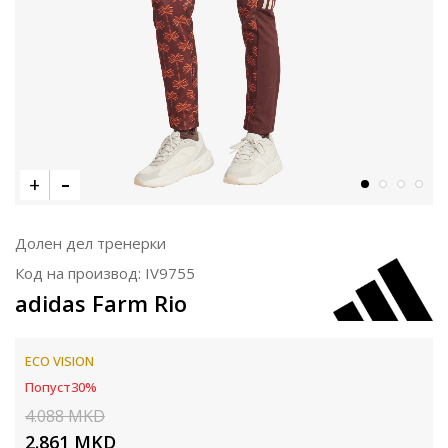
Долен дел тренерки
Код на производ:
IV9755
adidas Farm Rio
ECO VISION
Попуст
30
%
4.088
MKD
2.861
MKD