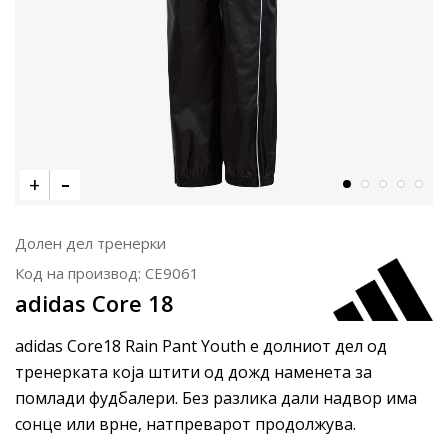
Долен дел тренерки
Код на производ:
CE9061
adidas Core 18
adidas Core18 Rain Pant Youth е долниот дел од
тренерката која штити од дожд наменета за
помлади фудбалери. Без разлика дали надвор има
сонце или врне, натпреварот продолжува.