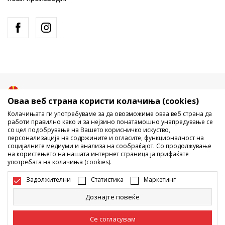
Македонија
Промена
Оваа веб страна користи колачиња (cookies)
Колачињата ги употребуваме за да овозможиме оваа веб страна да
работи правилно како и за нејзино понатамошно унапредување се
со цел подобрување на Вашето корисничко искуство,
персонализација на содржините и огласите, функционалност на
социјалните медиуми и анализа на сообраќајот. Со продолжување
на користењето на нашата интернет страница ја прифаќате
употребата на колачиња (cookies).
Не е дозволено превземање или користење на содржината од
интернет страните на Sport Vision, делумно или целосно a се
Задолжителни
Статистика
Маркетинг
однесува на логоа, трговски марки, комерцијални содржини, ниту
истите да се отстапуваат на трети лица, јавно да се објавуваат или да
Дознајте повеќе
се користат за било какви цели, без писмена согласност од БДС.МК
ДООЕЛ.
Настојуваме да бидеме што попрецизни во описот на производот,
Се согласувам
фотографијата и самата цена, но не можеме да гарантираме дака