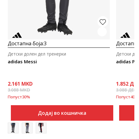
Достапна боја:
3
Достапна
Детски долен дел тренерки
Детски до
adidas Messi
adidas Pit
2.161
MKD
1.852
ДЕ
3.088
MKD
3.088
ДЕН
Попуст
30
%
Попуст
40
%
Додај во кошничка