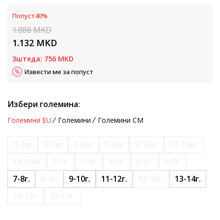
Попуст
40
%
1.888
MKD
1.132
MKD
Зштеда:
756
MKD
Извести ме за попуст
Избери големина:
Големини EU
Големини
Големини CM
0-3м.
0-3м.
3-6м.
6-9м.
9-12м.
12-18м.
18-24м.
2-3г.
3-4г.
4-5г.
5-6г.
6-7г.
7-8г.
8-9г.
9-10г.
11-12г.
12-13г.
13-14г.
14-15г.
15-16г.