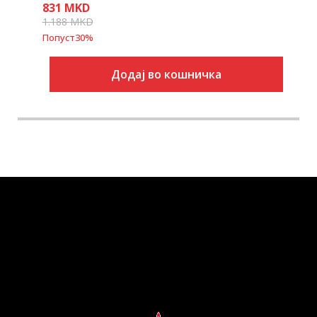
831
MKD
1.188
MKD
Попуст
30
%
Додај во кошничка