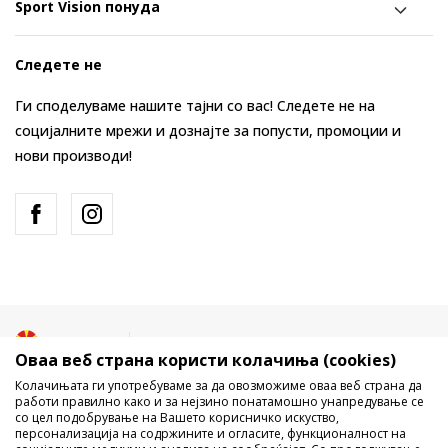
Sport Vision понуда
Следете не
Ги споделуваме нашите тајни со вас! Следете не на
социјалните мрежи и дознајте за попусти, промоции и
нови производи!
Македонија
Промена
Оваа веб страна користи колачиња (cookies)
Колачињата ги употребуваме за да овозможиме оваа веб страна да
работи правилно како и за нејзино понатамошно унапредување се
со цел подобрување на Вашето корисничко искуство,
персонализација на содржините и огласите, функционалност на