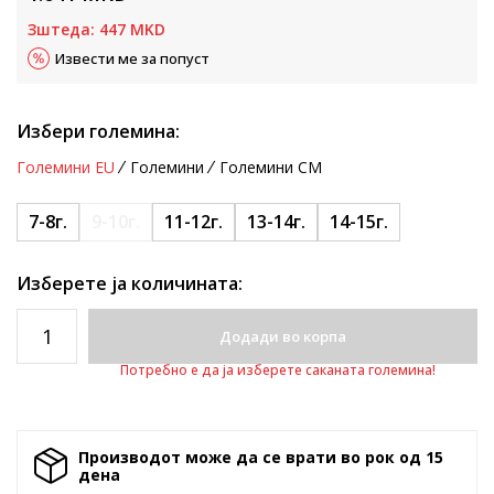
Зштеда:
447
MKD
Извести ме за попуст
Избери големина:
Големини EU
Големини
Големини CM
7-8г.
9-10г.
11-12г.
13-14г.
14-15г.
Изберете ја количината:
Додади во корпа
Потребно е да ја изберете саканата големина!
Производот може да се врати во рок од 15
денa