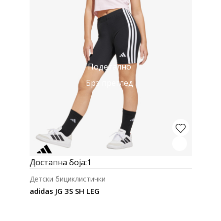
Подетално
Брз преглед
Достапна боја:
1
Детски бициклистички
adidas JG 3S SH LEG