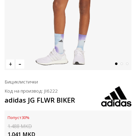
Бициклистички
Код на производ:
JI6222
adidas JG FLWR BIKER
Попуст
30
%
1.488
MKD
1.041
MKD