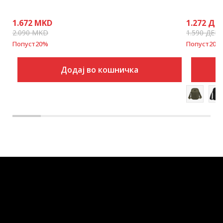
1.672
MKD
1.272
ДЕ
2.090
MKD
1.590
ДЕН
Попуст
20
%
Попуст
20
%
Додај во кошничка