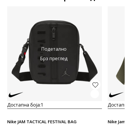
Подетално
Брз преглед
Достапна боја:
1
Достапна
Nike JAM TACTICAL FESTIVAL BAG
Nike Jam 