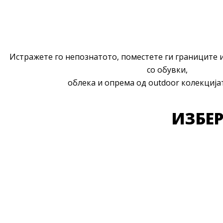
Истражете го непознатото, поместете ги границите и
со обувки,
облека и опрема од outdoor колекција
ИЗБЕР