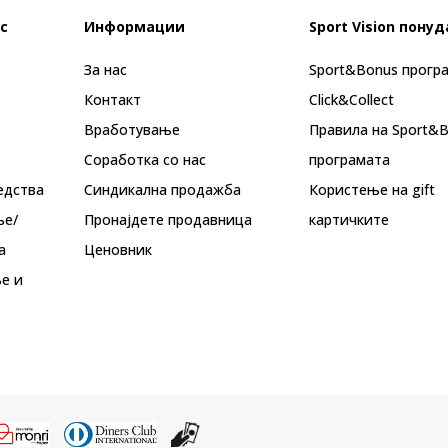
с
Информации
Sport Vision понуд
За нас
Sport&Bonus прогр
Контакт
Click&Collect
Вработување
Правила на Sport&
Соработка со нас
програмата
едства
Синдикална продажба
Користење на gift
ње/
Пронајдете продавница
картичките
а
Ценовник
е и