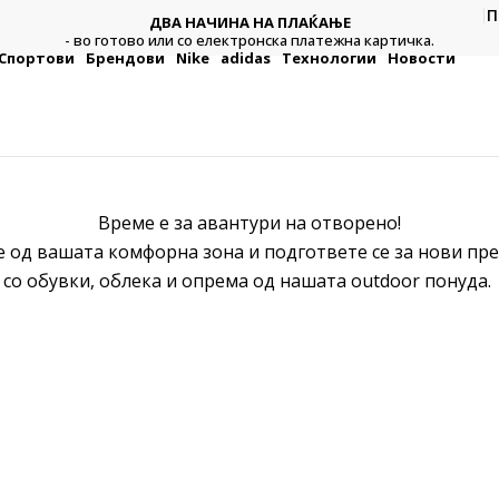
П
ДВА НАЧИНА НА ПЛАЌАЊЕ
тежна
Плат
- во готово или со електронска платежна картичка.
Спортови
Брендови
Nike
adidas
Технологии
Новости
Време е за авантури на отворено!
е од вашата комфорна зона и подгответе се за нови пр
со обувки, облека и опрема од нашата outdoor понуда.