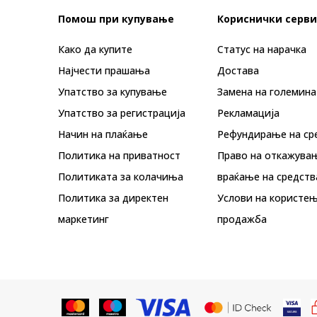
Помош при купување
Кориснички серви
Како да купите
Статус на нарачка
Најчести прашања
Достава
Упатство за купување
Замена на големина
Упатство за регистрација
Рекламациja
Начин на плаќање
Рефундирање на ср
Политика на приватност
Право на откажува
Политиката за колачиња
враќање на средств
Политика за директен
Услови на користењ
маркетинг
продажба