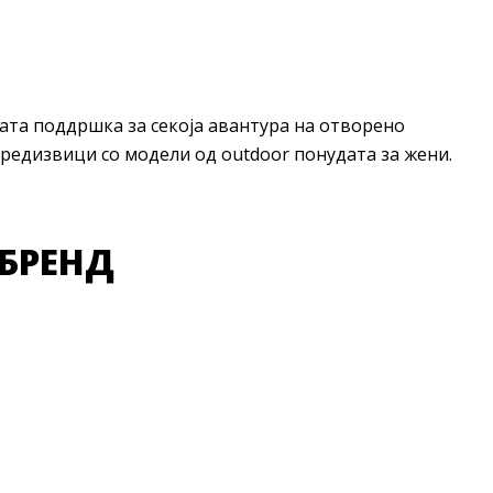
рата поддршка за секоја авантура на отворено
предизвици со модели од outdoor понудата за жени.
 БРЕНД