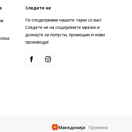
а
Следете не
Ги споделуваме нашите тајни со вас!
ам
Следете не на социјалните мрежи и
дознајте за попусти, промоции и нови
Bonus
производи!
Македонија
Промена