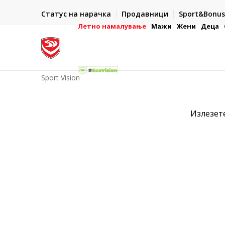
ИСПОРАКА ВО РОК ОД 5 РАБОТНИ ДЕНА
Статус на нарачка
Продавници
Sport&Bonus
-222
- на сите нарачки во готово или со електронска пла
картичка
Летно намалување
Мажи
Жени
Деца
Sport Vision
Излезет