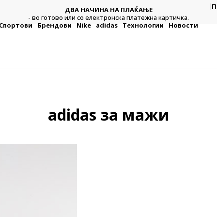
П
ДВА НАЧИНА НА ПЛАЌАЊЕ
тежна
Плат
- во готово или со електронска платежна картичка.
Спортови
Брендови
Nike
adidas
Технологии
Новости
adidas за мажи