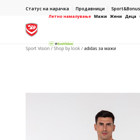
ИСПОРАКА ВО РОК ОД 5 РАБОТНИ ДЕНА
Статус на нарачка
Продавници
Sport&Bonus
-222
- на сите нарачки во готово или со електронска пла
картичка
Летно намалување
Мажи
Жени
Деца
Sport Vision
Shop by look
adidas за мажи