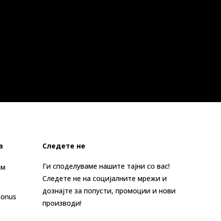
а
Следете не
Ги споделуваме нашите тајни со вас!
ам
Следете не на социјалните мрежи и
дознајте за попусти, промоции и нови
Bonus
производи!