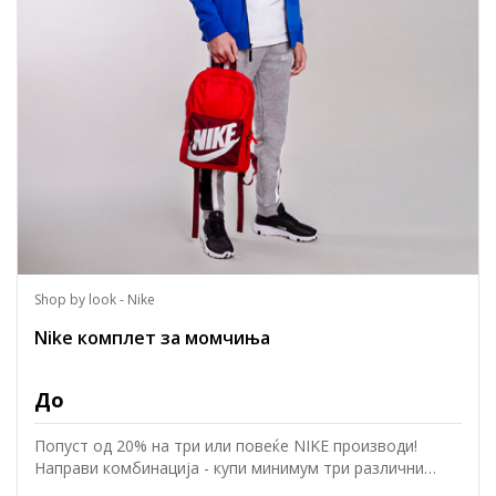
Shop by look - Nike
Nike комплет за момчиња
До
Попуст од 20% на три или повеќе NIKE производи!
Направи комбинација - купи минимум три различни
производи и добиј попуст од 20%. Попустот ќе биде