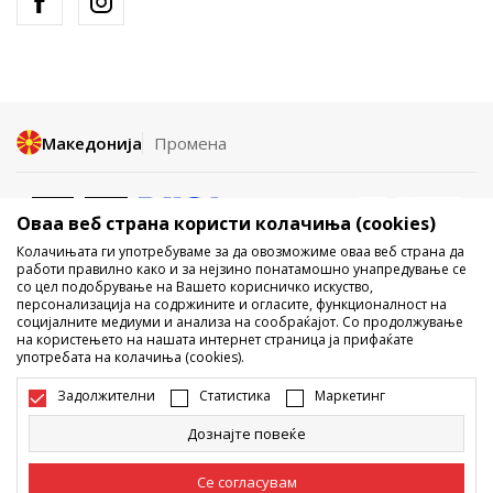
Македонија
Промена
Оваа веб страна користи колачиња (cookies)
Колачињата ги употребуваме за да овозможиме оваа веб страна да
работи правилно како и за нејзино понатамошно унапредување се
со цел подобрување на Вашето корисничко искуство,
Не е дозволено превземање или користење на содржината од
персонализација на содржините и огласите, функционалност на
социјалните медиуми и анализа на сообраќајот. Со продолжување
интернет страните на Sport Vision, делумно или целосно a се
на користењето на нашата интернет страница ја прифаќате
однесува на логоа, трговски марки, комерцијални содржини, ниту
употребата на колачиња (cookies).
истите да се отстапуваат на трети лица, јавно да се објавуваат или да
се користат за било какви цели, без писмена согласност од БДС.МК
Задолжителни
Статистика
Маркетинг
ДООЕЛ.
Настојуваме да бидеме што попрецизни во описот на производот,
Дознајте повеќе
фотографијата и самата цена, но не можеме да гарантираме дака
сите информации се комплетни и без грешка. Сите прикажани
производи на сајтот се дел од нашата понуда, но не се подразбира
Се согласувам
дека мораат да се достапни во секој момент. Достапноста на