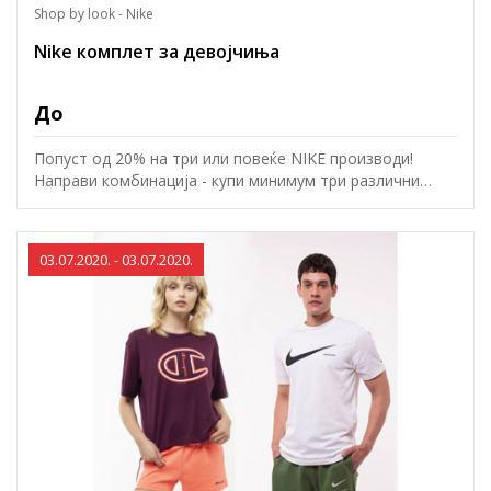
Shop by look - Nike
Nike комплет за девојчиња
До
Попуст од 20% на три или повеќе NIKE производи!
Направи комбинација - купи минимум три различни
производи и добиј попуст од 20%. Попустот ќе биде
пресметан во корпа.
03.07.2020. - 03.07.2020.