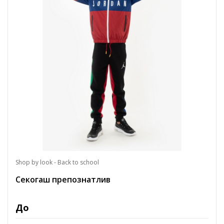
Shop by look - Back to school
Секогаш препознатлив
До