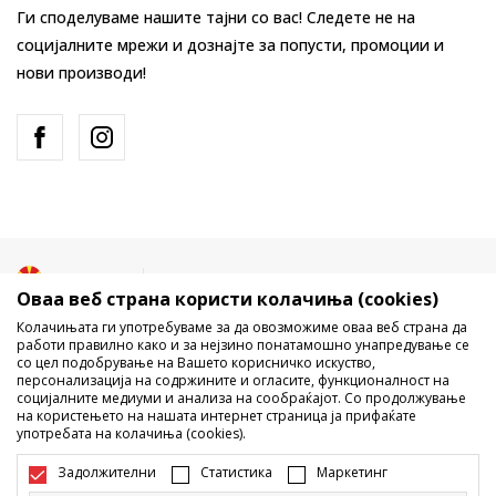
Ги споделуваме нашите тајни со вас! Следете не на
социјалните мрежи и дознајте за попусти, промоции и
нови производи!
Македонија
Промена
Оваа веб страна користи колачиња (cookies)
Колачињата ги употребуваме за да овозможиме оваа веб страна да
работи правилно како и за нејзино понатамошно унапредување се
со цел подобрување на Вашето корисничко искуство,
персонализација на содржините и огласите, функционалност на
социјалните медиуми и анализа на сообраќајот. Со продолжување
на користењето на нашата интернет страница ја прифаќате
употребата на колачиња (cookies).
Не е дозволено превземање или користење на содржината од
интернет страните на Sport Vision, делумно или целосно a се
Задолжителни
Статистика
Маркетинг
однесува на логоа, трговски марки, комерцијални содржини, ниту