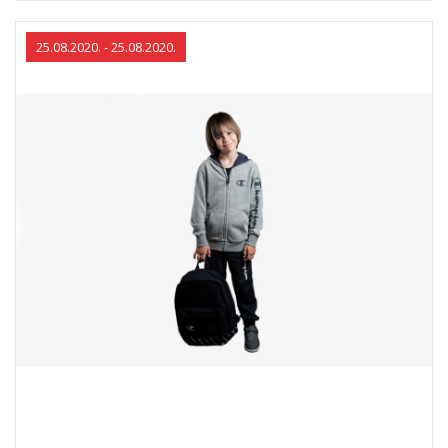
комбинација од понудата која ја подготвивме за нов
Champion училишен старт по цена од 3890 денари.
25.08.2020. - 25.08.2020.