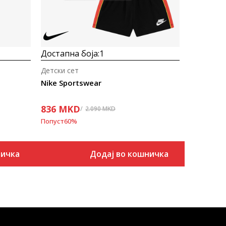
Достапна боја:
1
Детски сет
Nike Sportswear
836
MKD
2.090
MKD
Попуст
60
%
ничка
Додај во кошничка