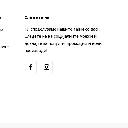
а
Следете не
Ги споделуваме нашите тајни со вас!
ам
Следете не на социјалните мрежи и
дознајте за попусти, промоции и нови
Bonus
производи!