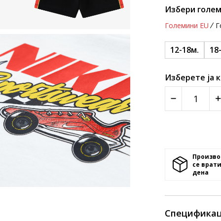
Избери голем
Големини EU
Г
12-18м.
18
Изберете ја 
Произво
се врати
денa
Спецификац