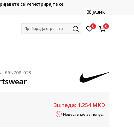
CLICK & COLLECT
ријавете се
Регистрирајте се
ете со картичка online и подигнете во продавницата
ЈАЗИК
по ваш избор
0
0
Пребарај ја страната
д:
66N708-023
rtswear
Зштеда:
1.254
MKD
Извести ме за попуст