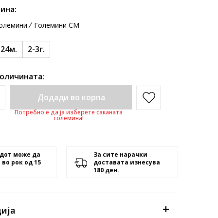
ина:
олемини
Големини CM
-24м.
2-3г.
количината:
Додади во корпа
Потребно е да ја изберете саканата
големина!
дот може да
За сите нарачки
 во рок од 15
доставата изнесува
180 ден.
ија