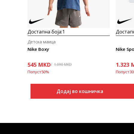
Достапна боја:
1
Достапн
Детска маица
Nike Boxy
Nike Sp
545
MKD
1.323
1.090
MKD
Попуст
50
%
Попуст
30
Додај во кошничка