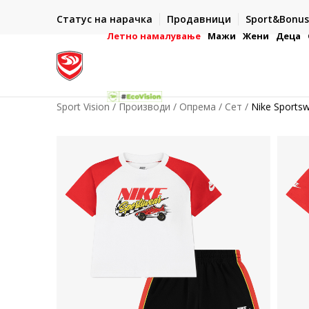
ИСПОРАКА ВО РОК ОД 5 РАБОТНИ ДЕНА
Статус на нарачка
Продавници
Sport&Bonus
-222
- на сите нарачки во готово или со електронска пла
картичка
Летно намалување
Мажи
Жени
Деца
Sport Vision
Производи
Опрема
Сет
Nike Sports