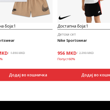
а боја:
1
Достапна боја:
1
Детски сет
ortswear
Nike Sportswear
MKD
956
MKD
1.890
MKD
2.390
MKD
%
Попуст
60
%
Додај во кошничка
Додај во кош