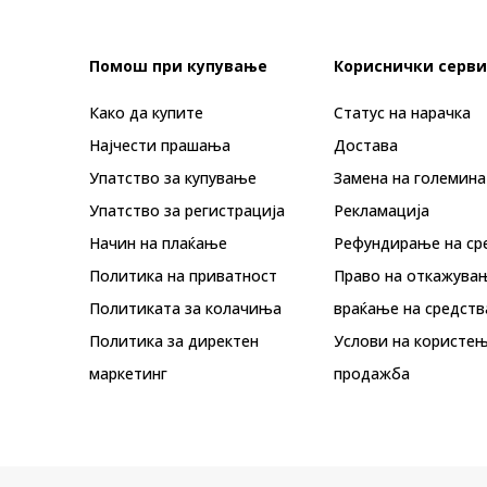
Помош при купување
Кориснички серви
Како да купите
Статус на нарачка
Најчести прашања
Достава
Упатство за купување
Замена на големина
Упатство за регистрација
Рекламациja
Начин на плаќање
Рефундирање на ср
Политика на приватност
Право на откажува
Политиката за колачиња
враќање на средств
Политика за директен
Услови на користењ
маркетинг
продажба