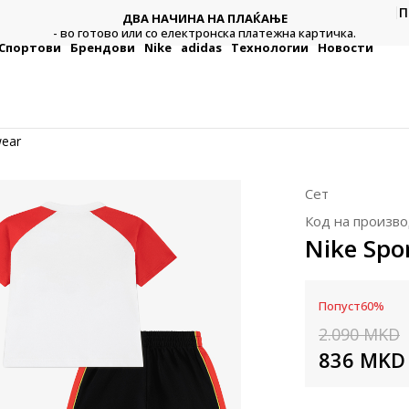
П
ДВА НАЧИНА НА ПЛАЌАЊЕ
тежна
Плат
- во готово или со електронска платежна картичка.
Спортови
Брендови
Nike
adidas
Технологии
Новости
wear
Сет
Код на произво
Nike Spo
Попуст
60
%
2.090
MKD
836
MKD