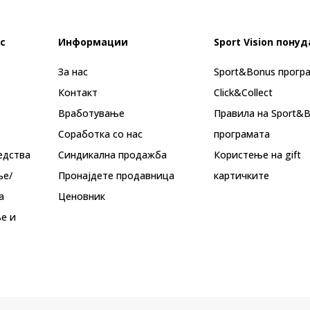
с
Информации
Sport Vision понуд
За нас
Sport&Bonus прогр
Контакт
Click&Collect
Вработување
Правила на Sport&
Соработка со нас
програмата
едства
Синдикална продажба
Користење на gift
ње/
Пронајдете продавница
картичките
а
Ценовник
е и