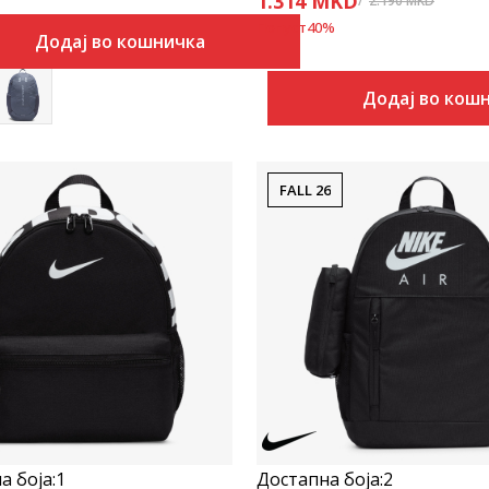
1.314
MKD
2.190
MKD
Попуст
40
%
Додај во кошничка
Додај во кош
FALL 26
Uporedi
Uporedi
а боја:
1
Достапна боја:
2