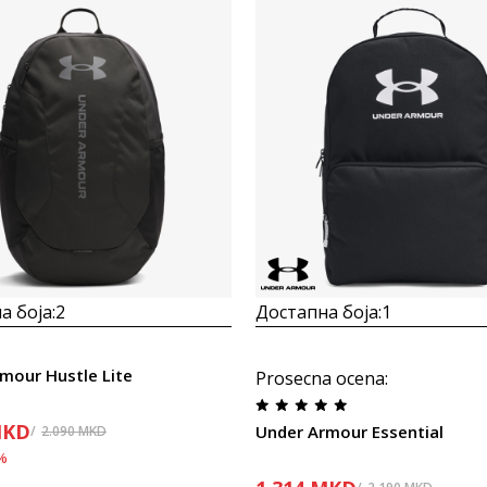
Uporedi
Uporedi
а боја:
2
Достапна боја:
1
mour Hustle Lite
Prosecna ocena
:
KD
Under Armour Essential
2.090
MKD
%