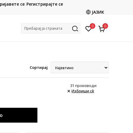
CLICK & COLLECT
ријавете се
Регистрирајте се
ете со картичка online и подигнете во продавницата
ЈАЗИК
по ваш избор
0
0
Пребарај ја страната
Сортирај
31
производи
Избриши сè
о