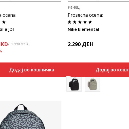
Ранец
a ocena
:
Prosecna ocena
:
ilia JDI
Nike Elemental
KD
2.290
ДЕН
1.990
MKD
%
Додај во кошничка
Додај во кош