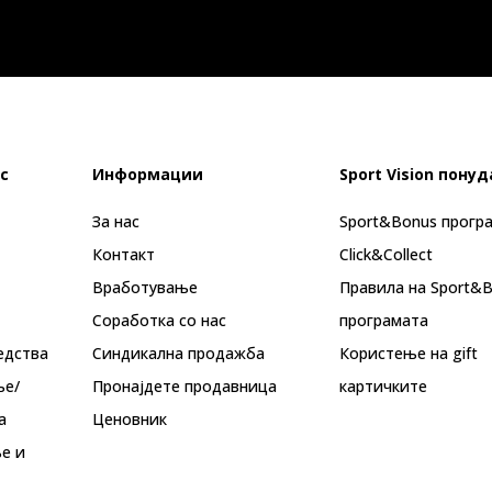
с
Информации
Sport Vision понуд
За нас
Sport&Bonus прогр
Контакт
Click&Collect
Вработување
Правила на Sport&
Соработка со нас
програмата
едства
Синдикална продажба
Користење на gift
ње/
Пронајдете продавница
картичките
а
Ценовник
е и