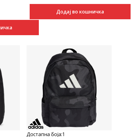
Додај во кошничка
ничка
Uporedi
Достапна боја:
1