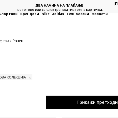
П
ДВА НАЧИНА НА ПЛАЌАЊЕ
тежна
Плат
- во готово или со електронска платежна картичка.
Спортови
Брендови
Nike
adidas
Технологии
Новости
уфери
Ранец
НОВА КОЛЕКЦИЈА
Прикажи претходн