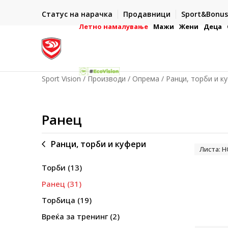
ИСПОРАКА ВО РОК ОД 5 РАБОТНИ ДЕНА
Статус на нарачка
Продавници
Sport&Bonus
-222
- на сите нарачки во готово или со електронска пла
картичка
Летно намалување
Мажи
Жени
Деца
Sport Vision
Производи
Опрема
Ранци, торби и к
Ранец
Ранци, торби и куфери
Листа: 
Торби
(13)
Ранец
(31)
Торбица
(19)
Вреќа за тренинг
(2)