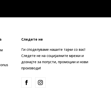
а
Следете не
Ги споделуваме нашите тајни со вас!
ам
Следете не на социјалните мрежи и
дознајте за попусти, промоции и нови
Bonus
производи!