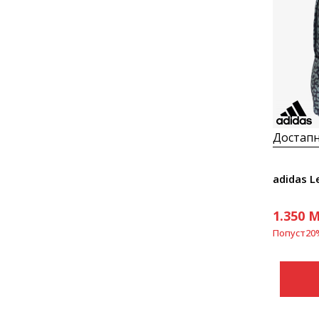
Достапн
adidas L
1.350
M
Попуст
20