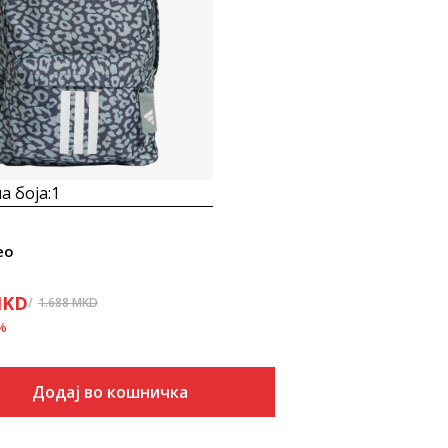
Uporedi
а боја:
1
eo
KD
1.688
MKD
%
Додај во кошничка