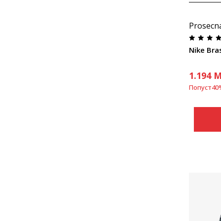
Prosecn
Nike Bras
1.194
M
Попуст
40