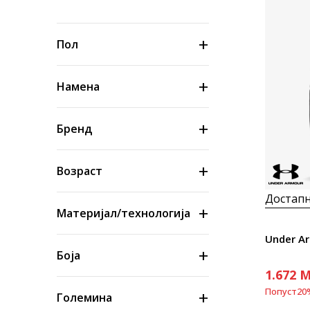
Пол
Намена
Бренд
Возраст
Достапн
Материјал/технологија
Under Ar
Боја
1.672
M
Попуст
20
Големина