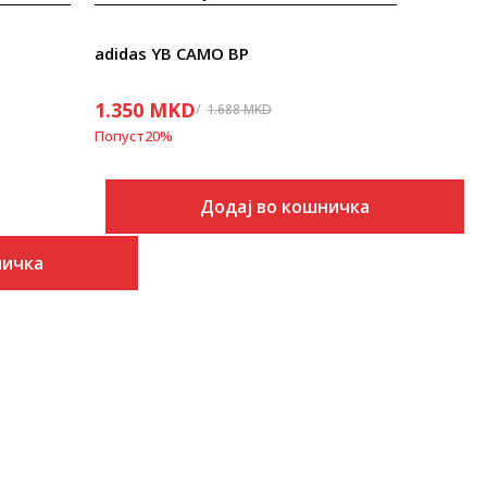
adidas YB CAMO BP
1.350
MKD
1.688
MKD
Попуст
20
%
Додај во кошничка
ничка