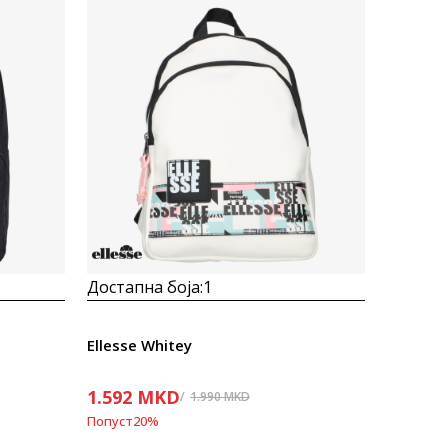
Uporedi
Достапна боја:
1
Ellesse Whitey
1.592
MKD
1.990
MKD
Попуст
20
%