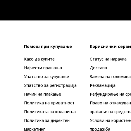
Помош при купување
Кориснички серви
Како да купите
Статус на нарачка
Најчести прашања
Достава
Упатство за купување
Замена на големина
Упатство за регистрација
Рекламациja
Начин на плаќање
Рефундирање на ср
Политика на приватност
Право на откажува
Политиката за колачиња
враќање на средств
Политика за директен
Услови на користењ
маркетинг
продажба