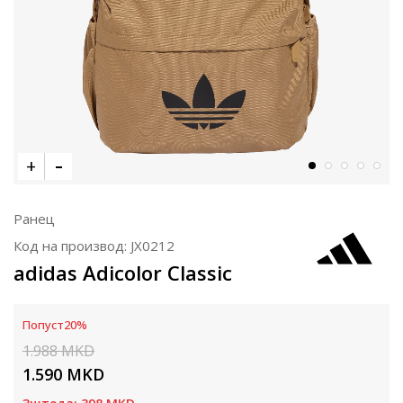
Ранец
Код на производ:
JX0212
adidas Adicolor Classic
Попуст
20
%
1.988
MKD
1.590
MKD