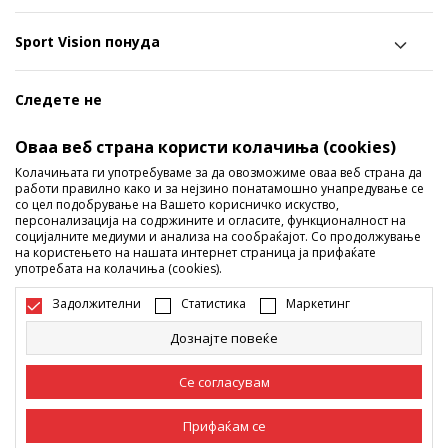
Sport Vision понуда
Следете не
Ги споделуваме нашите тајни со вас! Следете не на
Оваа веб страна користи колачиња (cookies)
социјалните мрежи и дознајте за попусти, промоции и
Колачињата ги употребуваме за да овозможиме оваа веб страна да
работи правилно како и за нејзино понатамошно унапредување се
нови производи!
со цел подобрување на Вашето корисничко искуство,
персонализација на содржините и огласите, функционалност на
социјалните медиуми и анализа на сообраќајот. Со продолжување
на користењето на нашата интернет страница ја прифаќате
употребата на колачиња (cookies).
Задолжителни
Статистика
Маркетинг
Дознајте повеќе
Македонија
Промена
Се согласувам
Прифаќам се