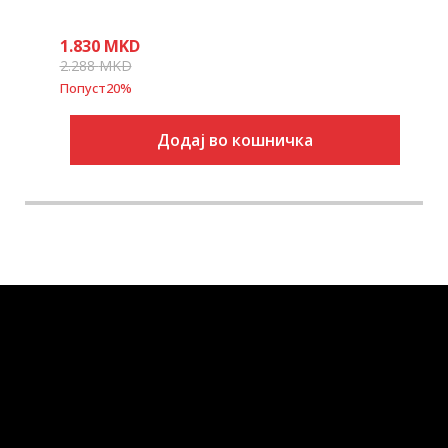
1.830
MKD
2.288
MKD
Попуст
20
%
Додај во кошничка