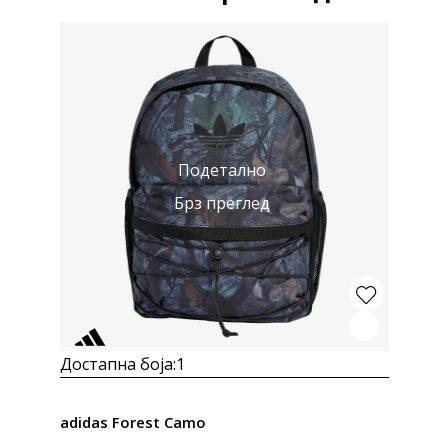
Подетално
Брз преглед
Достапна боја:
1
adidas Forest Camo