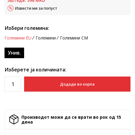
Зштеда:
398
MKD
Извести ме за попуст
Избери големина:
Големини EU
Големини
Големини CM
Унив.
Изберете ја количината:
Додади во корпа
Производот може да се врати во рок од 15
денa