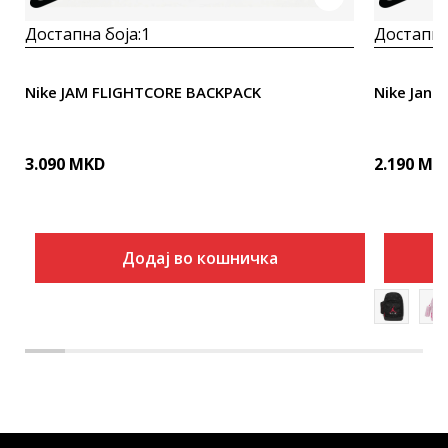
Достапна боја:
1
Достапна
Nike JAM FLIGHTCORE BACKPACK
Nike Jan A
3.090
MKD
2.190
MK
Додај во кошничка