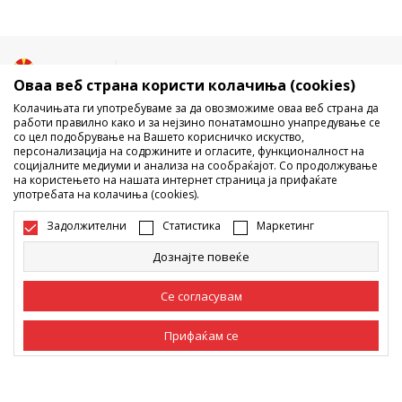
Македонија
Промена
Оваа веб страна користи колачиња (cookies)
Колачињата ги употребуваме за да овозможиме оваа веб страна да
работи правилно како и за нејзино понатамошно унапредување се
со цел подобрување на Вашето корисничко искуство,
персонализација на содржините и огласите, функционалност на
социјалните медиуми и анализа на сообраќајот. Со продолжување
на користењето на нашата интернет страница ја прифаќате
употребата на колачиња (cookies).
Не е дозволено превземање или користење на содржината од
интернет страните на Sport Vision, делумно или целосно a се
Задолжителни
Статистика
Маркетинг
однесува на логоа, трговски марки, комерцијални содржини, ниту
истите да се отстапуваат на трети лица, јавно да се објавуваат или да
Дознајте повеќе
се користат за било какви цели, без писмена согласност од БДС.МК
ДООЕЛ.
Настојуваме да бидеме што попрецизни во описот на производот,
Се согласувам
фотографијата и самата цена, но не можеме да гарантираме дака
сите информации се комплетни и без грешка. Сите прикажани
Прифаќам се
производи на сајтот се дел од нашата понуда, но не се подразбира
дека мораат да се достапни во секој момент. Достапноста на
производите може да ја проверите и на телефонскиот број 02 3055
Задолжителни
Задолжителните колачиња ја прават страницата
222.
употреблива, односно овозможуваат основни