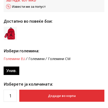
Зштеда:
657
MKD
Извести ме за попуст
Достапно во повеќе бои:
Избери големина:
Големини EU
Големини
Големини CM
Унив.
Изберете ја количината:
Додади во корпа