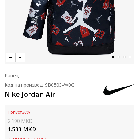
Ранец
Код на производ:
9B0503-W0G
Nike Jordan Air
Попуст
30
%
2.190
MKD
1.533
MKD