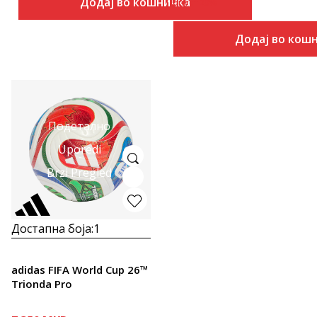
Додај во кошничка
Попуст
20
%
Додај во кош
Подетално
Uporedi
Brzi Pregled
Достапна боја:
1
adidas FIFA World Cup 26™
Trionda Pro