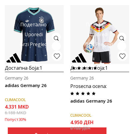
Подетално
Подетално
Uporedi
Uporedi
Brzi Pregled
Brzi Pregled
Достапна боја:
1
Достапна боја:
1
Germany 26
Germany 26
adidas Germany 26
Prosecna ocena
:
CLIMACOOL
adidas Germany 26
4.331
MKD
6.188
MKD
CLIMACOOL
Попуст
30
%
4.950
ДЕН
6.188
ДЕН