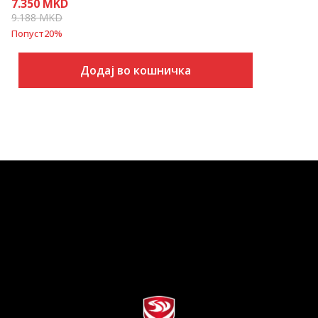
7.350
MKD
9.188
MKD
Попуст
20
%
Додај во кошничка