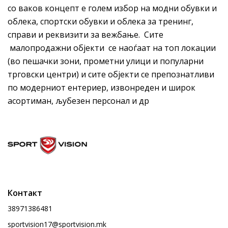
со ваков концепт е голем избор на модни обувки и
облека, спортски обувки и облека за тренинг,
справи и реквизити за вежбање. Сите
малопродажни објекти се наоѓаат на топ локации
(во пешачки зони, прометни улици и популарни
трговски центри) и сите објекти се препознатливи
по модерниот ентериер, извонреден и широк
асортиман, љубезен персонал и др
Контакт
38971386481
sportvision17@sportvision.mk