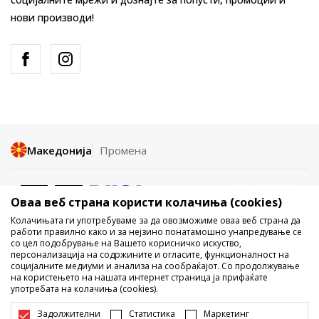
нови производи!
Македонија
Промена
Оваа веб страна користи колачиња (cookies)
Колачињата ги употребуваме за да овозможиме оваа веб страна да
работи правилно како и за нејзино понатамошно унапредување се
со цел подобрување на Вашето корисничко искуство,
Не е дозволено превземање или користење на содржината од
персонализација на содржините и огласите, функционалност на
социјалните медиуми и анализа на сообраќајот. Со продолжување
интернет страните на Sport Vision, делумно или целосно a се
на користењето на нашата интернет страница ја прифаќате
однесува на логоа, трговски марки, комерцијални содржини, ниту
употребата на колачиња (cookies).
истите да се отстапуваат на трети лица, јавно да се објавуваат или да
се користат за било какви цели, без писмена согласност од БДС.МК
Задолжителни
Статистика
Маркетинг
ДООЕЛ.