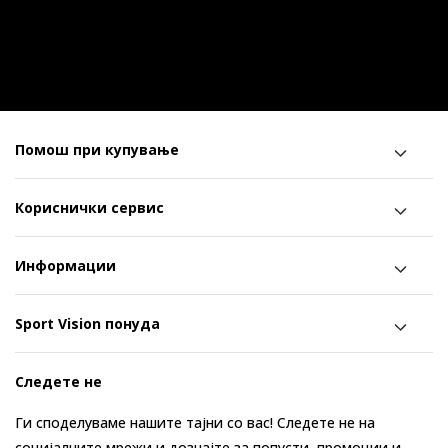
Помош при купување
Кориснички сервис
Информации
Sport Vision понуда
Следете не
Ги споделуваме нашите тајни со вас! Следете не на
социјалните мрежи и дознајте за попусти, промоции и