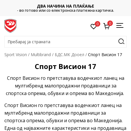
ДВА НАЧИНА НА ПЛАЌАЊЕ
- во готово или со електронска платежна картичка.
0
0
Пребарај ја страната
Sport Vision
Multibrand
БДС.МК Дооел
Спорт Висион 17
Спорт Висион 17
Спорт Висион го претставува водечкиот ланец на
мултибренд малопродажни продавници за
спортска опрема, обувки и опрема во Македонија.
Спорт Висион го претставува водечкиот ланец на
мултибренд малопродажни продавници за
спортска опрема, обувки и опрема во Македонија.
Една од најважните карактеристики на продавница