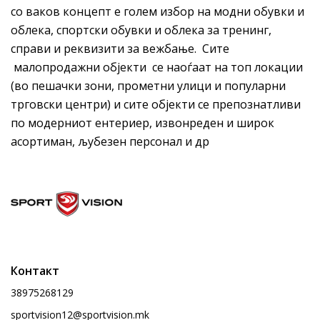
со ваков концепт е голем избор на модни обувки и
облека, спортски обувки и облека за тренинг,
справи и реквизити за вежбање. Сите
малопродажни објекти се наоѓаат на топ локации
(во пешачки зони, прометни улици и популарни
трговски центри) и сите објекти се препознатливи
по модерниот ентериер, извонреден и широк
асортиман, љубезен персонал и др
Контакт
38975268129
sportvision12@sportvision.mk