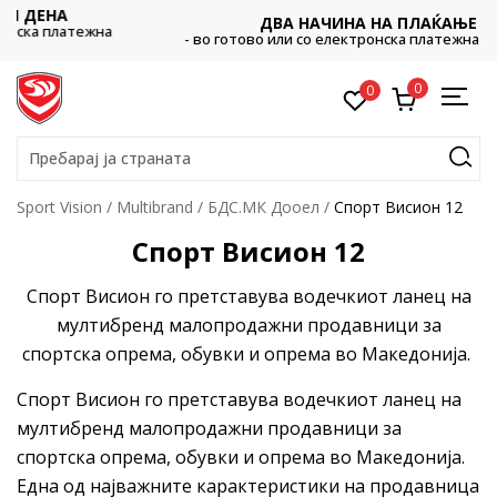
ДВА НАЧИНА НА ПЛАЌАЊЕ
на
- во готово или со електронска платежна картичка.
0
0
Пребарај ја страната
Sport Vision
Multibrand
БДС.МК Дооел
Спорт Висион 12
Спорт Висион 12
Спорт Висион го претставува водечкиот ланец на
мултибренд малопродажни продавници за
спортска опрема, обувки и опрема во Македонија.
Спорт Висион го претставува водечкиот ланец на
мултибренд малопродажни продавници за
спортска опрема, обувки и опрема во Македонија.
Една од најважните карактеристики на продавница