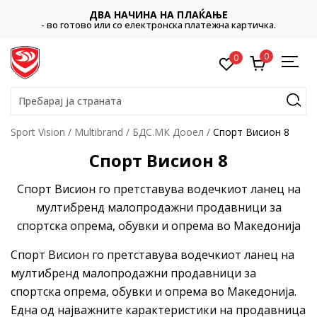
ДВА НАЧИНА НА ПЛАЌАЊЕ
- во готово или со електронска платежна картичка.
0
0
Пребарај ја страната
Sport Vision
Multibrand
БДС.МК Дооел
Спорт Висион 8
Спорт Висион 8
Спорт Висион го претставува водечкиот ланец на
мултибренд малопродажни продавници за
спортска опрема, обувки и опрема во Македонија
Спорт Висион го претставува водечкиот ланец на
мултибренд малопродажни продавници за
спортска опрема, обувки и опрема во Македонија.
Една од најважните карактеристики на продавница