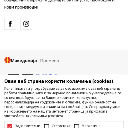
нови производи!
Македонија
Промена
Оваа веб страна користи колачиња (cookies)
Колачињата ги употребуваме за да овозможиме оваа веб страна да
работи правилно како и за нејзино понатамошно унапредување се
со цел подобрување на Вашето корисничко искуство,
Не е дозволено превземање или користење на содржината од
персонализација на содржините и огласите, функционалност на
социјалните медиуми и анализа на сообраќајот. Со продолжување
интернет страните на Sport Vision, делумно или целосно a се
на користењето на нашата интернет страница ја прифаќате
однесува на логоа, трговски марки, комерцијални содржини, ниту
употребата на колачиња (cookies).
истите да се отстапуваат на трети лица, јавно да се објавуваат или да
се користат за било какви цели, без писмена согласност од БДС.МК
Задолжителни
Статистика
Маркетинг
ДООЕЛ.