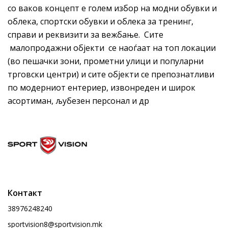
со ваков концепт е голем избор на модни обувки и
облека, спортски обувки и облека за тренинг,
справи и реквизити за вежбање. Сите
малопродажни објекти се наоѓаат на топ локации
(во пешачки зони, прометни улици и популарни
трговски центри) и сите објекти се препознатливи
по модерниот ентериер, извонреден и широк
асортиман, љубезен персонал и др
Контакт
38976248240
sportvision8@sportvision.mk