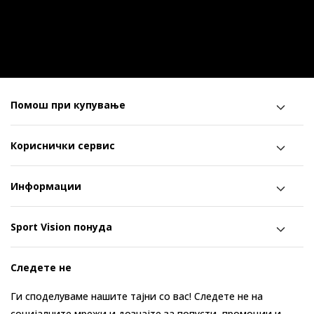
Помош при купување
Кориснички сервис
Информации
Sport Vision понуда
Следете не
Ги споделуваме нашите тајни со вас! Следете не на
социјалните мрежи и дознајте за попусти, промоции и