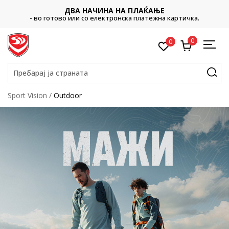
CLICK &
ИНА НА ПЛАЌАЊЕ
Платете со картичка online и
лектронска платежна картичка.
ваш 
0
0
Пребарај ја страната
Sport Vision
Outdoor