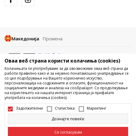
Македонија
Промена
Оваа веб страна користи колачиња (cookies)
Колачињата ги употребуваме за да овозможиме оваа веб страна да
работи правилно како и за нејзино понатамошно унапредување се
со цел подобрување на Вашето корисничко искуство,
Не е дозволено превземање или користење на содржината од
персонализација на содржините и огласите, функционалност на
социјалните медиуми и анализа на сообраќајот. Со продолжување
интернет страните на Sport Vision, делумно или целосно a се
на користењето на нашата интернет страница ја прифаќате
однесува на логоа, трговски марки, комерцијални содржини, ниту
употребата на колачиња (cookies).
истите да се отстапуваат на трети лица, јавно да се објавуваат или да
се користат за било какви цели, без писмена согласност од БДС.МК
Задолжителни
Статистика
Маркетинг
ДООЕЛ.
Настојуваме да бидеме што попрецизни во описот на производот,
Дознајте повеќе
фотографијата и самата цена, но не можеме да гарантираме дака
сите информации се комплетни и без грешка. Сите прикажани
производи на сајтот се дел од нашата понуда, но не се подразбира
Се согласувам
дека мораат да се достапни во секој момент. Достапноста на