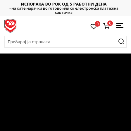
РАКА ВО РОК ОД 5 РАБОТНИ ДЕНА
ДВ
арачки во готово или со електронска платежна
- во готово и
картичка
0
0
Пребарај ја страната