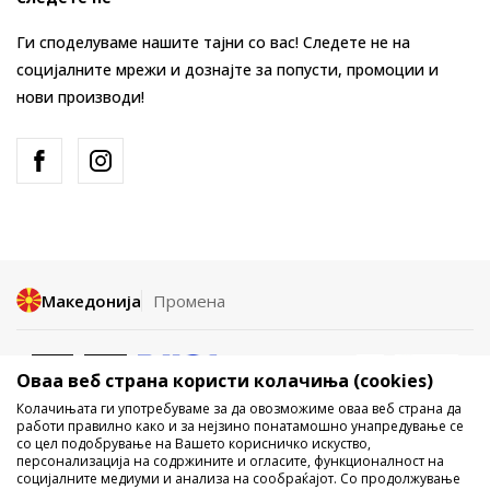
Ги споделуваме нашите тајни со вас! Следете не на
социјалните мрежи и дознајте за попусти, промоции и
нови производи!
Македонија
Промена
Оваа веб страна користи колачиња (cookies)
Колачињата ги употребуваме за да овозможиме оваа веб страна да
работи правилно како и за нејзино понатамошно унапредување се
со цел подобрување на Вашето корисничко искуство,
Не е дозволено превземање или користење на содржината од
персонализација на содржините и огласите, функционалност на
социјалните медиуми и анализа на сообраќајот. Со продолжување
интернет страните на Sport Vision, делумно или целосно a се