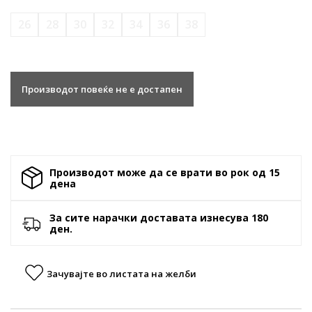
26
28
30
32
34
36
38
Производот повеќе не е достапен
Производот може да се врати во рок од 15
денa
За сите нарачки доставата изнесува 180
ден.
Зачувајте во листата на желби