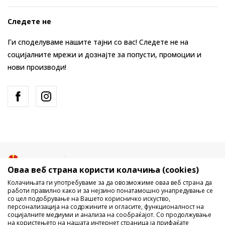
Следете не
Ги споделуваме нашите тајни со вас! Следете не на
социјалните мрежи и дознајте за попусти, промоции и
нови производи!
Македонија
Промена
Оваа веб страна користи колачиња (cookies)
Колачињата ги употребуваме за да овозможиме оваа веб страна да
работи правилно како и за нејзино понатамошно унапредување се
со цел подобрување на Вашето корисничко искуство,
персонализација на содржините и огласите, функционалност на
социјалните медиуми и анализа на сообраќајот. Со продолжување
на користењето на нашата интернет страница ја прифаќате