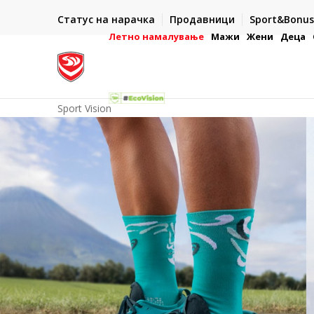
АКА ВО РОК ОД 5 РАБОТНИ ДЕНА
ДВА НАЧ
Статус на нарачка
Продавници
Sport&Bonus
ачки во готово или со електронска платежна
- во готово или со е
картичка
Летно намалување
Мажи
Жени
Деца
Sport Vision