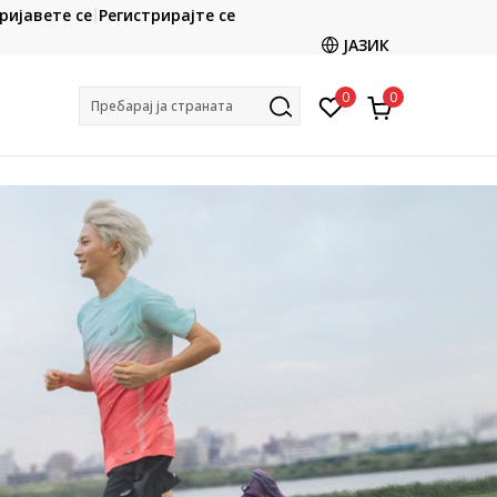
CT
ријавете се
Регистрирајте се
гнете во продавницата
Ценовник
ЈАЗИК
р
0
0
Пребарај ја страната