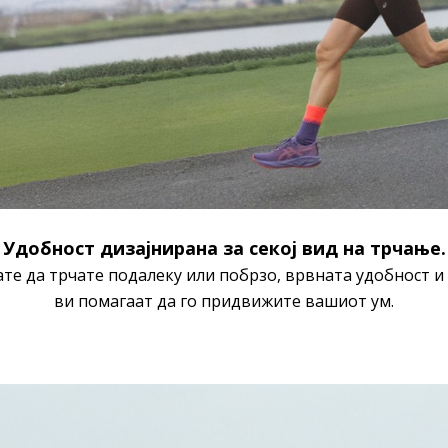
Удобност дизајнирана за секој вид на трчање.
ате да трчате подалеку или побрзо, врвната удобност 
ви помагаат да го придвижите вашиот ум.