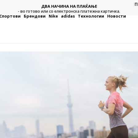
CLICK & COLLE
П
ИНА НА ПЛАЌАЊЕ
Платете со картичка online и поди
лектронска платежна картичка.
по ваш избо
Спортови
Брендови
Nike
adidas
Технологии
Новости