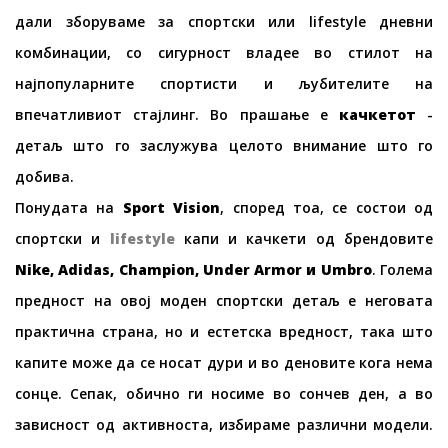
дали зборуваме за спортски или lifestyle дневни
комбинации, со сигурност владее во стилот на
најпопуларните спортисти и љубителите на
впечатливиот стајлинг. Во прашање е
качкетот
-
детаљ што го заслужува целото внимание што го
добива.
Понудата на
Sport Vision
, според тоа, се состои од
спортски и
lifestyle
капи и качкети од брендовите
Nike, Adidas, Champion, Under Armor и Umbro
. Голема
предност на овој моден спортски детаљ е неговата
практична страна, но и естетска вредност, така што
капите може да се носат дури и во деновите кога нема
сонце. Сепак, обично ги носиме во сончев ден, а во
зависност од активноста, избираме различни модели.