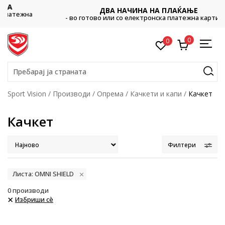
ДВА НАЧИНА НА ПЛАЌАЊЕ
- во готово или со електронска платежна картичка.
0
0
Пребарај ја страната
Sport Vision
Производи
Опрема
Качкети и капи
Качкет
Качкет
Филтери
Листа: OMNI SHIELD
0
производи
Избриши сè