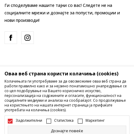
Ги споделуваме нашите тајни со вас! Следете не на
социјалните мрежи и дознајте за попусти, промоции и
нови производи!
Оваа веб страна користи колачиња (cookies)
Македонија
Промена
Колачињата ги употребуваме за да овозможиме оваа веб страна да
работи правилно како и за нејзино понатамошно унапредување се
со цел подобрување на Вашето корисничко искуство,
персонализација на содржините и огласите, функционалност на
социјалните медиуми и анализа на сообраќајот. Со продолжување
на користењето на нашата интернет страница ја прифаќате
употребата на колачиња (cookies).
Не е дозволено превземање или користење на содржината од
Задолжителни
Статистика
Маркетинг
интернет страните на Sport Vision, делумно или целосно a се
однесува на логоа, трговски марки, комерцијални содржини, ниту
Дознајте повеќе