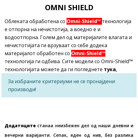
OMNI SHIELD
Облеката обработена со
Omni-Shield™
технологија
е отпорна на нечистотија, а воедно е и
водоотпорна. Голем дел од материјалите влагата и
нечистотијата ги врзуваат со себе додека
материјалот обработен со
Omni-Shield™
технологија ги одбива. Сите модели со Omni-Shield™
технологијата можете да ги погледнете
тука
.
За избраните критериуми не се пронајдени
производи!
Додатоците
станаа неизбежен дел од наши дневни и
вечерни варијанти. Сепак, еден од нив, без разлика