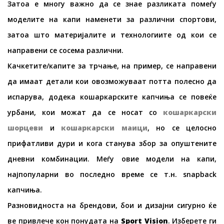
Затоа е многу важно да се знае разликата помеѓу
моделите на капи наменети за различни спортови,
затоа што материјалите и технологиите од кои се
направени се сосема различни.
Качкетите/капите за трчање, на пример, се направени
да имаат детали кои овозможуваат потта полесно да
испарува, додека кошаркарските капчиња се повеќе
урбани, кои можат да се носат со
кошаркарски
шорцеви
и
кошаркарски маици
, но се целосно
прифатливи дури и кога станува збор за опуштените
дневни комбинации. Меѓу овие модели на капи,
најпопуларни во последно време се т.н. snapback
капчиња.
Разновидноста на брендови, бои и дизајни сигурно ќе
ве привлече кон понудата на
Sport Vision
. Изберете ги