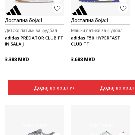
Достапна боја:
1
Достапна боја:
1
Детски патики за фудбал
Машки патики за фудбал
adidas PREDATOR CLUB FT
adidas F50 HYPERFAST
IN SALA J
CLUB TF
3.388
MKD
3.688
MKD
Додај во кошничка
Додај во кош
Подетално
Подетално
Uporedi
Uporedi