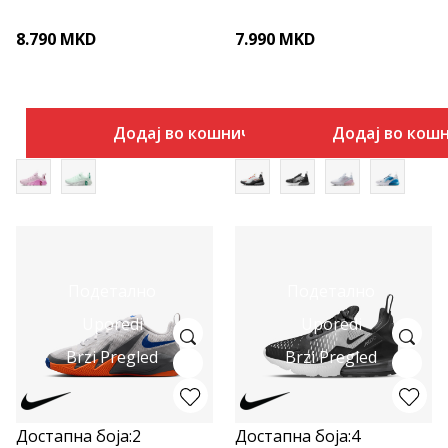
8.790
MKD
7.990
MKD
Додај во кошничка
Додај во кош
Подетално
Подетално
Uporedi
Uporedi
Brzi Pregled
Brzi Pregled
Достапна боја:
2
Достапна боја:
4