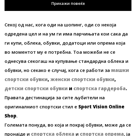
Прикажи повеќе
Секој од нас, кога оди на шопинг, оди со некоја
одредена цел и на ум ги има парчињата кои сака да
ги купи, облека, обувки, додатоци или опрема која
во моментот му е потребна. Тоа можеби не се
однесува секогаш на купување стандардна облека и
обувки, но секако е случај, кога се работи за
машки
спортски обувки
,
женски спортски обувки
,
детски спортски обувки
и
спортска гардероба
.
Правата дестинација за сите љубители на
оригиналниот спортски стил е
Sport Vision Online
Shop
.
Големата понуда, во која и покрај обувки, може да се
пронајде и
спортска облека
и
спортска опрема
, ја