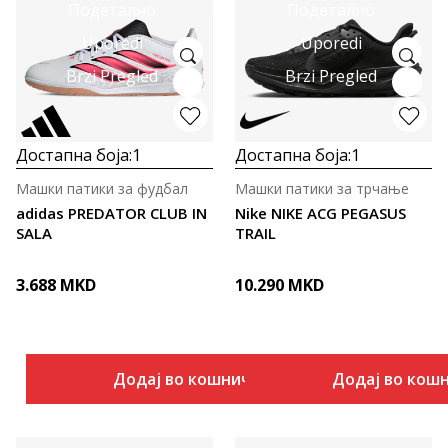
Подетално
Подетално
Uporedi
Uporedi
Brzi Pregled
Brzi Pregled
Достапна боја:
1
Достапна боја:
1
Машки патики за фудбал
Машки патики за трчање
adidas PREDATOR CLUB IN
Nike NIKE ACG PEGASUS
SALA
TRAIL
3.688
MKD
10.290
MKD
Додај во кошничка
Додај во кош