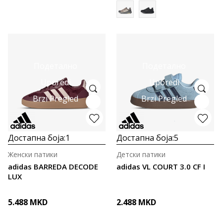
Подетално
Подетално
Uporedi
Uporedi
Brzi Pregled
Brzi Pregled
Достапна боја:
1
Достапна боја:
5
Женски патики
Детски патики
adidas BARREDA DECODE
adidas VL COURT 3.0 CF I
LUX
5.488
MKD
2.488
MKD