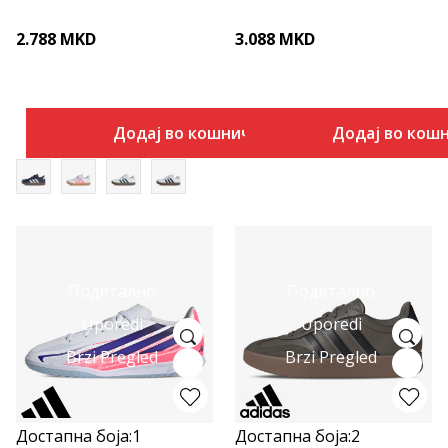
2.788
MKD
3.088
MKD
Додај во кошничка
Додај во кош
Подетално
Подетално
Uporedi
Uporedi
Brzi Pregled
Brzi Pregled
Достапна боја:
1
Достапна боја:
2