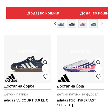
Додај во кошничка
Додај во кош
Подетално
Подетално
Uporedi
Uporedi
Brzi Pregled
Brzi Pregled
Достапна боја:
4
Достапна боја:
1
Детски патики
Детски патики за фудбал
adidas VL COURT 3.0 EL C
adidas F50 HYPERFAST
CLUB TF J