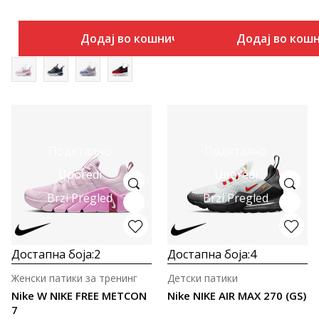
Додај во кошничка
Додај во кош
Подетално
Подетално
Uporedi
Uporedi
Brzi Pregled
Brzi Pregled
Достапна боја:
2
Достапна боја:
4
Женски патики за тренинг
Детски патики
Nike W NIKE FREE METCON
Nike NIKE AIR MAX 270 (GS)
7