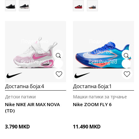
Подетално
Подетално
Uporedi
Uporedi
Brzi Pregled
Brzi Pregled
Достапна боја:
4
Достапна боја:
1
Детски патики
Машки патики за трчање
Nike NIKE AIR MAX NOVA
Nike ZOOM FLY 6
(TD)
3.790
MKD
11.490
MKD