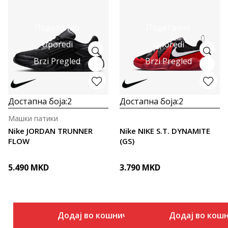
Подетално
Подетално
Uporedi
Uporedi
Brzi Pregled
Brzi Pregled
Достапна боја:
2
Достапна боја:
2
Машки патики
Nike JORDAN TRUNNER
Nike NIKE S.T. DYNAMITE
FLOW
(GS)
5.490
MKD
3.790
MKD
Додај во кошничка
Додај во кош