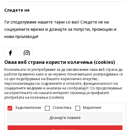
Следете не
Ги споделуваме нашите тајни со вас! Следете не на
социјалните мрежи и дознајте за попусти, промоции и
нови производи!
Оваа веб страна користи колачиња (cookies)
Колачињата ги употребуваме за да овозможиме оваа веб страна да
работи правилно како и за нејзино понатамошно унапредување се
со цел подобрување на Вашето корисничко искуство,
персонализација на содржините и огласите, функционалност на
социјалните медиуми и анализа на сообраќајот. Со продолжување
Македонија
Промена
на користењето на нашата интернет страница ја прифаќате
употребата на колачиња (cookies).
Задолжителни
Статистика
Маркетинг
Дознајте повеќе