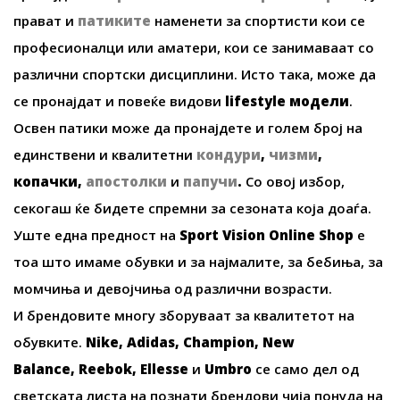
прават и
патиките
наменети за спортисти кои се
професионалци или аматери, кои се занимаваат со
различни спортски дисциплини. Исто така, може да
се пронајдат и повеќе видови
lifestyle
модели
.
Освен патики може да пронајдете и голем број на
единствени и квалитетни
кондури
,
чизми
,
копачки
,
апостолки
и
папучи
.
Со овој избор,
секогаш ќе бидете спремни за сезоната која доаѓа.
Уште една предност на
Sport Vision Online Shop
е
тоа што имаме обувки и за најмалите, за бебиња, за
момчиња и девојчиња од различни возрасти.
И брендовите многу зборуваат за квалитетот на
обувките.
Nike, Adidas, Champion, New
Balance, Reebok, Ellesse
и
Umbro
се само дел од
светската листа на познати брендови чија понуда на