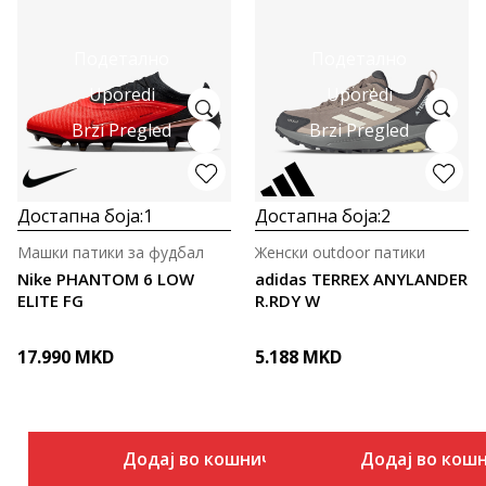
Подетално
Подетално
Uporedi
Uporedi
Brzi Pregled
Brzi Pregled
Достапна боја:
1
Достапна боја:
2
Машки патики за фудбал
Женски outdoor патики
Nike PHANTOM 6 LOW
adidas TERREX ANYLANDER
ELITE FG
R.RDY W
17.990
MKD
5.188
MKD
Додај во кошничка
Додај во кош