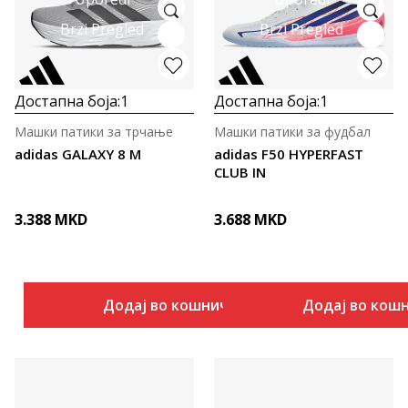
Brzi Pregled
Brzi Pregled
Достапна боја:
1
Достапна боја:
1
Машки патики за трчање
Машки патики за фудбал
adidas GALAXY 8 M
adidas F50 HYPERFAST
CLUB IN
3.388
MKD
3.688
MKD
Додај во кошничка
Додај во кош