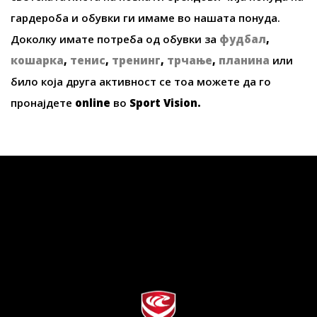
гардероба и обувки ги имаме во нашата понуда.
Доколку имате потреба од обувки за
фудбал
,
кошарка
,
тенис
,
тренинг
,
трчање
,
планина
или
било која друга активност се тоа можете да го
пронајдете
online
во
Sport Vision
.