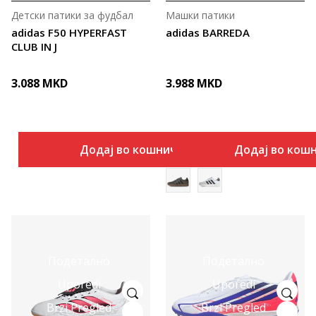
Детски патики за фудбал
Машки патики
adidas F50 HYPERFAST
adidas BARREDA
CLUB IN J
3.088
MKD
3.988
MKD
Додај во кошничка
Додај во кош
Подетално
Подетално
Uporedi
Uporedi
Brzi Pregled
Brzi Pregled