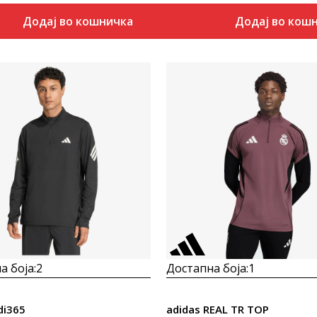
Додај во кошничка
Додај во кош
Uporedi
Uporedi
а боја:
2
Достапна боја:
1
di365
adidas REAL TR TOP