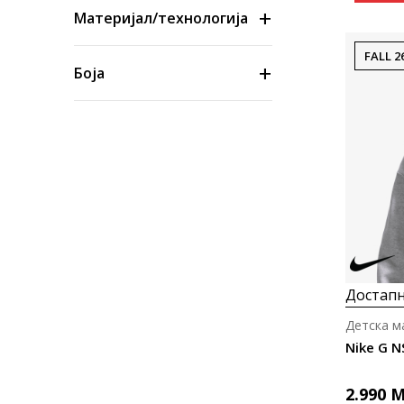
Материјал/технологија
FALL 2
Боја
Големина
Цена
Достапн
Детска м
Nike G 
2.990
M