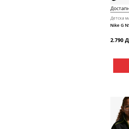
Достапн
Детска м
Nike G 
2.790
Д