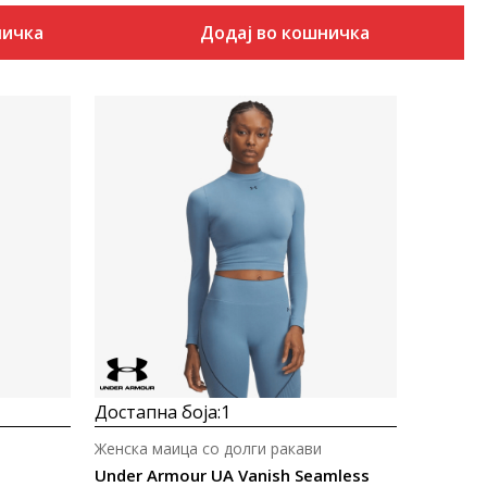
ничка
Додај во кошничка
Uporedi
Достапна боја:
1
Женска маица со долги ракави
Under Armour UA Vanish Seamless