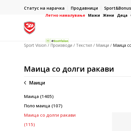
ИСПОРАКА ВО РОК ОД 5 РАБОТНИ ДЕНА
Статус на нарачка
Продавници
Sport&Bonus
-222
- на сите нарачки во готово или со електронска пла
картичка
Летно намалување
Мажи
Жени
Деца
Sport Vision
Производи
Текстил
Маици
Маица со
Маица со долги ракави
Маици
Маица
(1405)
Поло маица
(107)
Маица со долги ракави
(115)