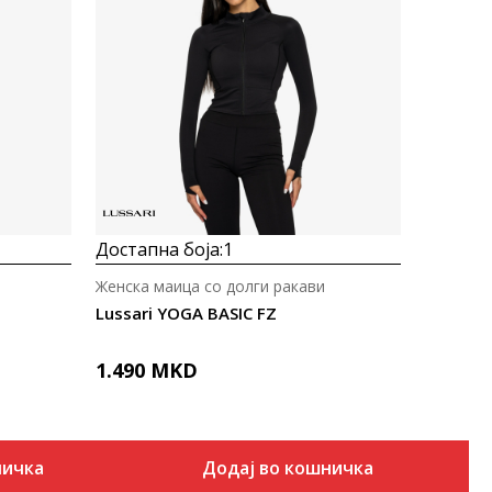
Uporedi
Достапна боја:
1
Женска маица со долги ракави
Lussari YOGA BASIC FZ
1.490
MKD
ничка
Додај во кошничка