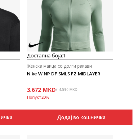
Uporedi
Достапна боја:
1
Женска маица со долги ракави
Nike W NP DF SMLS FZ MIDLAYER
3.672
MKD
4.590
MKD
Попуст
20
%
ничка
Додај во кошничка