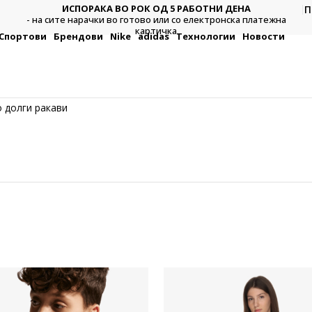
П
ДВА НАЧИНА НА ПЛАЌАЊЕ
тежна
Плат
- во готово или со електронска платежна картичка.
Спортови
Брендови
Nike
adidas
Технологии
Новости
 долги ракави