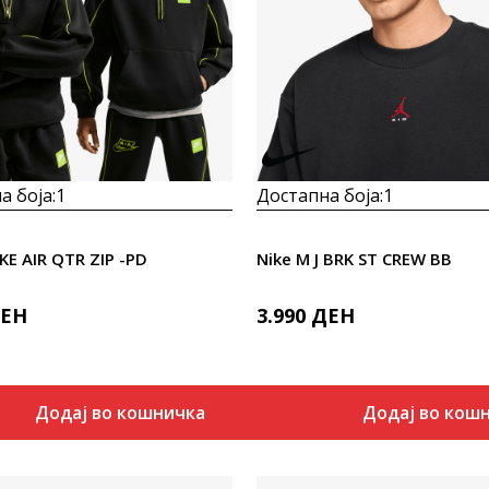
Uporedi
Uporedi
а боја:
1
Достапна боја:
1
IKE AIR QTR ZIP -PD
Nike M J BRK ST CREW BB
ЕН
3.990
ДЕН
Додај во кошничка
Додај во кош