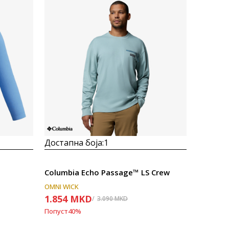
Uporedi
Достапна боја:
1
Columbia Echo Passage™ LS Crew
OMNI WICK
1.854
MKD
3.090
MKD
Попуст
40
%