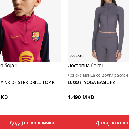
Uporedi
Uporedi
а боја:
1
Достапна боја:
1
Женска маица со долги ракави
 Y NK DF STRK DRILL TOP K
Lussari YOGA BASIC FZ
KD
1.490
MKD
Додај во кошничка
Додај во кош