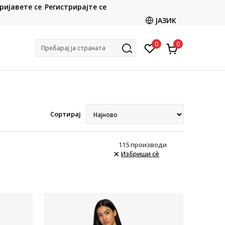
CLICK & COLLECT
ријавете се
Регистрирајте се
ете со картичка online и подигнете во продавницата
ЈАЗИК
по ваш избор
0
0
Пребарај ја страната
Сортирај
115
производи
Избриши сè