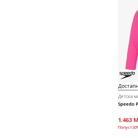
Достапн
Детска м
Speedo P
1.463
M
Попуст
30