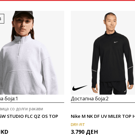
6
Uporedi
Uporedi
а боја:
1
Достапна боја:
2
аица со долги ракави
NSW STUDIO FLC QZ OS TOP
Nike M NK DF UV MILER TOP 
DRY-FIT
KD
3.790
ДЕН