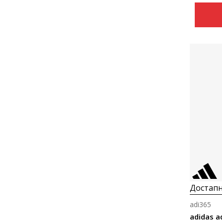
Достапн
adi365
adidas a