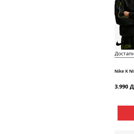
Достапн
Nike K N
3.990
Д