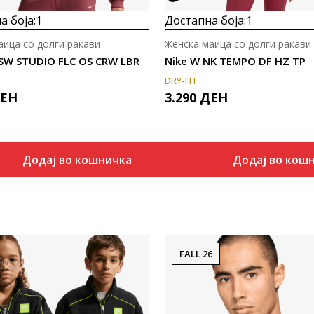
а боја:
1
Достапна боја:
1
аица со долги ракави
Женска маица со долги ракави
NSW STUDIO FLC OS CRW LBR
Nike W NK TEMPO DF HZ TP
DRY-FIT
ЕН
3.290
ДЕН
Додај во кошничка
Додај во кош
FALL 26