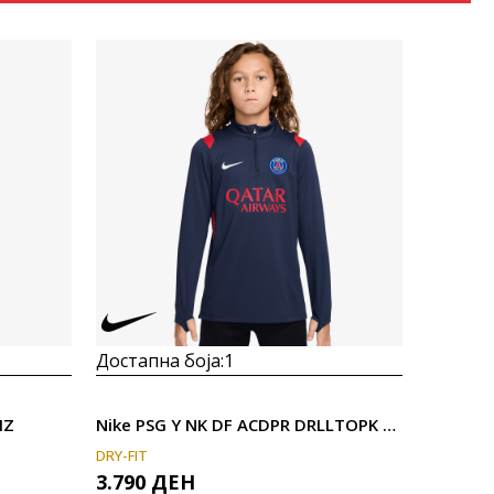
Uporedi
Достапна боја:
1
HZ
Nike PSG Y NK DF ACDPR DRLLTOPK ESN
DRY-FIT
3.790
ДЕН