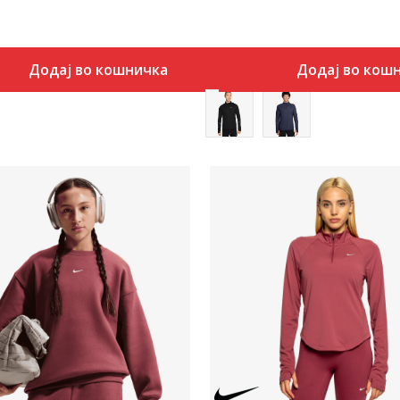
Додај во кошничка
Додај во кош
Uporedi
Uporedi