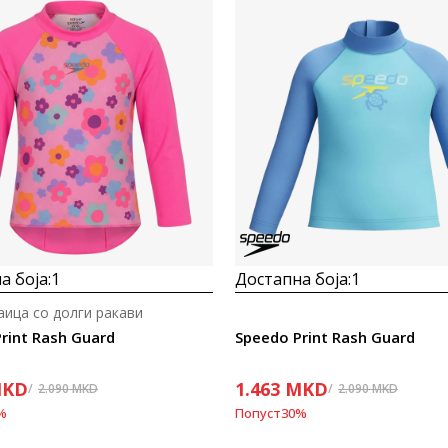
Uporedi
Uporedi
а боја:
1
Достапна боја:
1
аица со долги ракави
rint Rash Guard
Speedo Print Rash Guard
KD
1.463
MKD
2.090
MKD
2.090
MKD
%
Попуст
30
%