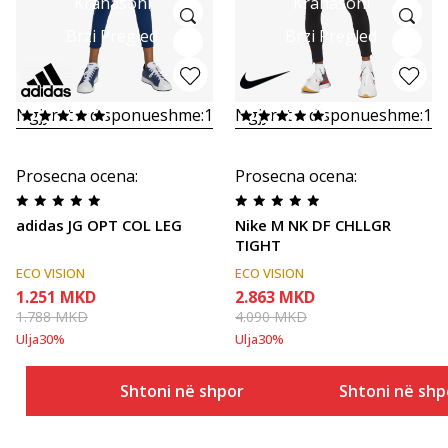
Krahasoni
Krahasoni
Brzi Pregled
Brzi Pregled
Ngjyrat e disponueshme:
1
Ngjyrat e disponueshme:
1
Prosecna ocena
:
Prosecna ocena
:
adidas JG OPT COL LEG
Nike M NK DF CHLLGR
TIGHT
ECO VISION
ECO VISION
1.251
MKD
2.863
MKD
1.788
MKD
4.090
MKD
Ulja
30
%
Ulja
30
%
Shtoni në shportë
Shtoni në shp