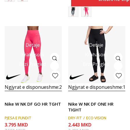
Detaje
Detaje
Krahasoni
Krahasoni
Brzi Pregled
Brzi Pregled
Ngjyrat e disponueshme:
2
Ngjyrat e disponueshme:
1
Nike W NK DF GO HR TGHT
Nike W NK DF ONE HR
TIGHT
PJESA E FUNDIT
DRY-FIT
ECO VISION
3.795
MKD
2.443
MKD