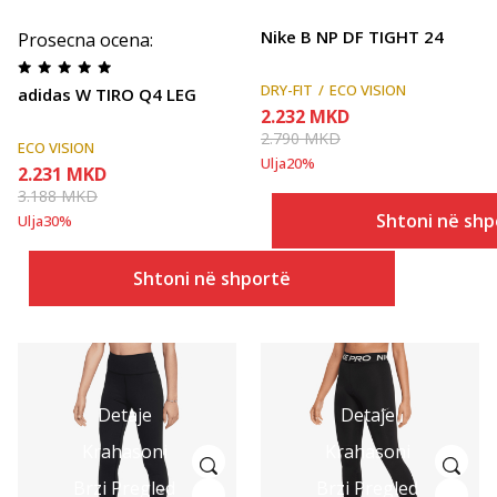
Nike B NP DF TIGHT 24
Prosecna ocena
:
DRY-FIT
ECO VISION
adidas W TIRO Q4 LEG
2.232
MKD
2.790
MKD
ECO VISION
Ulja
20
%
2.231
MKD
3.188
MKD
Shtoni në shp
Ulja
30
%
Shtoni në shportë
Detaje
Detaje
Krahasoni
Krahasoni
Brzi Pregled
Brzi Pregled