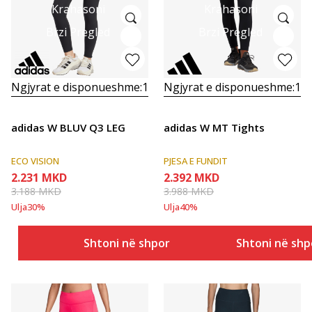
Krahasoni
Krahasoni
Brzi Pregled
Brzi Pregled
Ngjyrat e disponueshme:
1
Ngjyrat e disponueshme:
1
adidas W BLUV Q3 LEG
adidas W MT Tights
ECO VISION
PJESA E FUNDIT
2.231
MKD
2.392
MKD
3.188
MKD
3.988
MKD
Ulja
30
%
Ulja
40
%
Shtoni në shportë
Shtoni në shp