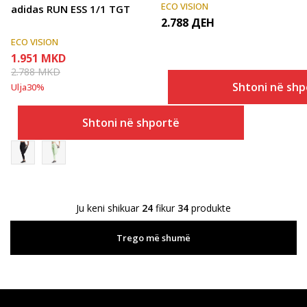
ECO VISION
adidas RUN ESS 1/1 TGT
2.788
ДЕН
ECO VISION
1.951
MKD
2.788
MKD
Shtoni në shp
Ulja
30
%
Shtoni në shportë
Ju keni shikuar
24
fikur
34
produkte
Trego më shumë