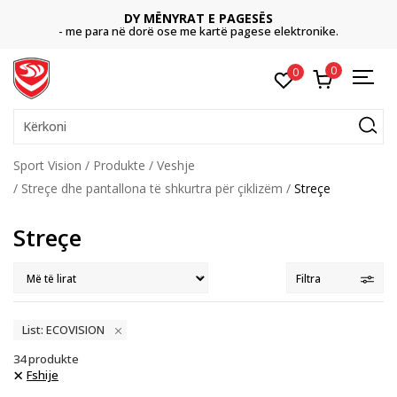
CLICK & COLLECT
Paguani me kartë online dhe bëni tërheqjen në dyqanin që ju
dëshironi të zgjidhni
0
0
Kërkoni
Sport Vision
Produkte
Veshje
Streçe dhe pantallona të shkurtra për çiklizëm
Streçe
Streçe
Filtra
List: ECOVISION
34
produkte
Fshije