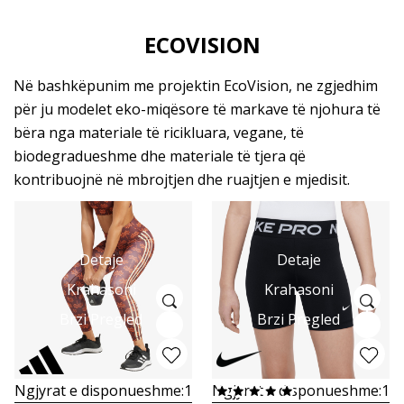
ECOVISION
Në bashkëpunim me projektin EcoVision, ne zgjedhim
për ju modelet eko-miqësore të markave të njohura të
bëra nga materiale të ricikluara, vegane, të
biodegradueshme dhe materiale të tjera që
kontribuojnë në mbrojtjen dhe ruajtjen e mjedisit.
Detaje
Detaje
Krahasoni
Krahasoni
Brzi Pregled
Brzi Pregled
Ngjyrat e disponueshme:
1
Ngjyrat e disponueshme:
1