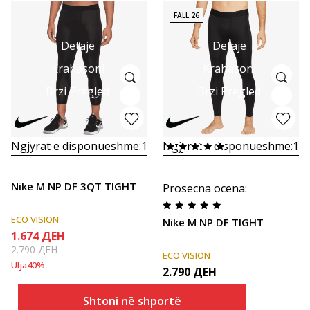
FALL 26
Detaje
Detaje
Krahasoni
Krahasoni
Brzi Pregled
Brzi Pregled
Ngjyrat e disponueshme:
1
Ngjyrat e disponueshme:
1
Nike M NP DF 3QT TIGHT
Prosecna ocena
:
ECO VISION
Nike M NP DF TIGHT
1.674
ДЕН
2.790
ДЕН
ECO VISION
Ulja
40
%
2.790
ДЕН
Shtoni në shportë