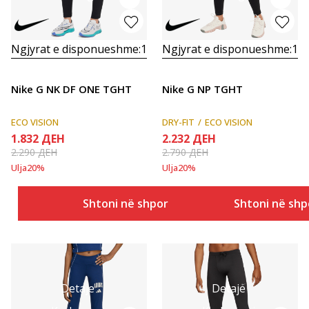
Ngjyrat e disponueshme:
1
Ngjyrat e disponueshme:
1
Nike G NK DF ONE TGHT
Nike G NP TGHT
ECO VISION
DRY-FIT
ECO VISION
1.832
ДЕН
2.232
ДЕН
2.290
ДЕН
2.790
ДЕН
Ulja
20
%
Ulja
20
%
Shtoni në shportë
Shtoni në shp
Detaje
Detaje