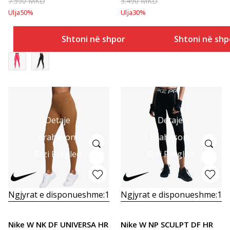
7.590
MKD
3.490
MKD
Ulja
50
%
Ulja
30
%
Shtoni në shportë
Shtoni në shp
Detaje
Detaje
Krahasoni
Krahasoni
Brzi Pregled
Brzi Pregled
Ngjyrat e disponueshme:
1
Ngjyrat e disponueshme:
1
Nike W NK DF UNIVERSA HR
Nike W NP SCULPT DF HR