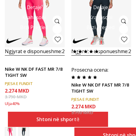
Detaje
Detaje
Krahasoni
Krahasoni
Brzi Pregled
Brzi Pregled
Ngjyrat e disponueshme:
2
Ngjyrat e disponueshme:
2
Nike W NK DF FAST MR 7/8
Prosecna ocena
:
TIGHT SW
PJESA E FUNDIT
Nike W NK DF FAST MR 7/8
2.274
MKD
TIGHT SW
3.790
MKD
PJESA E FUNDIT
Ulja
40
%
2.274
MKD
3.790
MKD
Shtoni në shportë
Ulja
40
%
Shtoni në shp