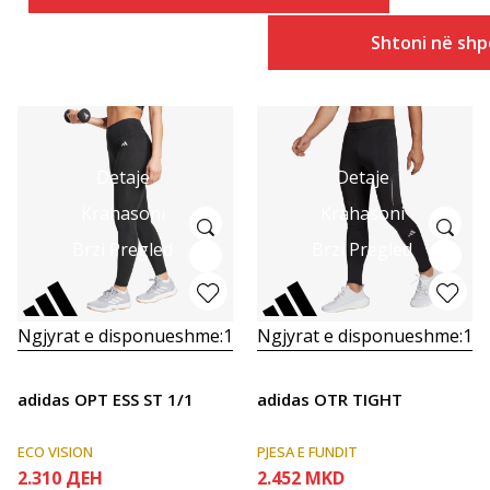
Shtoni në shp
Detaje
Detaje
Krahasoni
Krahasoni
Brzi Pregled
Brzi Pregled
Ngjyrat e disponueshme:
1
Ngjyrat e disponueshme:
1
adidas OPT ESS ST 1/1
adidas OTR TIGHT
ECO VISION
PJESA E FUNDIT
2.310
ДЕН
2.452
MKD