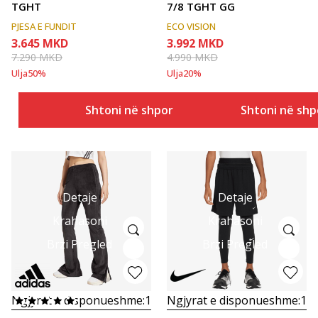
TGHT
7/8 TGHT GG
PJESA E FUNDIT
ECO VISION
3.645
MKD
3.992
MKD
7.290
MKD
4.990
MKD
Ulja
50
%
Ulja
20
%
Shtoni në shportë
Shtoni në shp
Detaje
Detaje
Krahasoni
Krahasoni
Brzi Pregled
Brzi Pregled
Ngjyrat e disponueshme:
1
Ngjyrat e disponueshme:
1