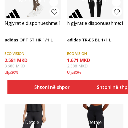
Brzi Pregled
Brzi Pregled
Ngjyrat e disponueshme:
1
Ngjyrat e disponueshme:
1
adidas OPT ST HR 1/1 L
adidas TR-ES BL 1/1 L
ECO VISION
ECO VISION
2.581
MKD
1.671
MKD
3.688
MKD
2.388
MKD
Ulja
30
%
Ulja
30
%
Shtoni në shportë
Shtoni në shp
Detaje
Detaje