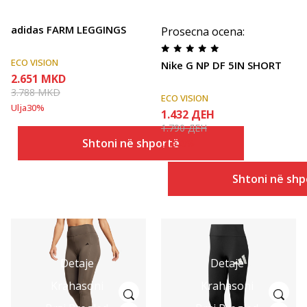
adidas FARM LEGGINGS
Prosecna ocena
:
ECO VISION
Nike G NP DF 5IN SHORT
2.651
MKD
3.788
MKD
ECO VISION
Ulja
30
%
1.432
ДЕН
1.790
ДЕН
Shtoni në shportë
Ulja
20
%
Shtoni në shp
Detaje
Detaje
Krahasoni
Krahasoni