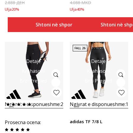
2.888
ДЕН
4.088
MKD
Ulja
20
%
Ulja
40
%
Shtoni në shportë
Shtoni në shp
FALL 26
Detaje
Detaje
Krahasoni
Krahasoni
Brzi Pregled
Brzi Pregled
Ngjyrat e disponueshme:
2
Ngjyrat e disponueshme:
1
adidas TF 7/8 L
Prosecna ocena
: