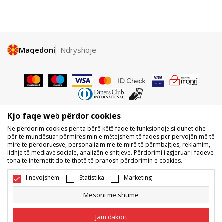
Maqedoni
Ndryshoje
Kjo faqe web përdor cookies
Nuk lejohet shkarkimi ose përdorimi i përmbajtjes nga faqet e internetit
Ne përdorim cookies për ta bërë këtë faqe të funksionojë si duhet dhe
të BDS.MK, pjesërisht ose tërësisht, dhe i referohet logove, markave
për të mundësuar përmirësimin e mëtejshëm të faqes për përvojën më të
tregtare, përmbajtjes komerciale, as caktimi i tyre palëve të treta,
mirë të përdoruesve, personalizim më të mirë të përmbajtjes, reklamim,
publikimi i tyre publikisht ose përdorimi i tyre për ndonjë për qëllime, pa
lidhje të mediave sociale, analizën e shitjeve. Përdorimi i zgjeruar i faqeve
pëlqimin me shkrim të BDS.MK DOOEL.
tona të internetit do të thotë të pranosh përdorimin e cookies.
Ne përpiqemi të jemi sa më të saktë në përshkrimin e produktit, foton
dhe vetë çmimin, por nuk mund të garantojmë që të gjitha informacionet
I nevojshëm
Statistika
Marketing
të jenë të plota dhe pa gabime. Të gjitha produktet e shfaqura në faqe
janë pjesë e ofertës sonë, por nuk kuptohet që ato duhet të jenë të
Mësoni më shumë
disponueshme gjatë gjithë kohës. Disponueshmërinë e produkteve mund
ta kontrolloni edhe në numrin e telefonit 02 3055 222.
Jam dakort
©2026
www.sportvision.mk
, Duke krijuar
NB SOFT
. Të gjitha të drejtat e