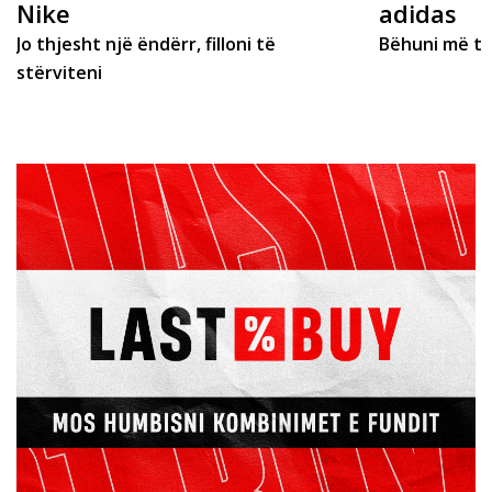
Nike
adidas
Jo thjesht një ëndërr, filloni të
Bëhuni më të
stërviteni