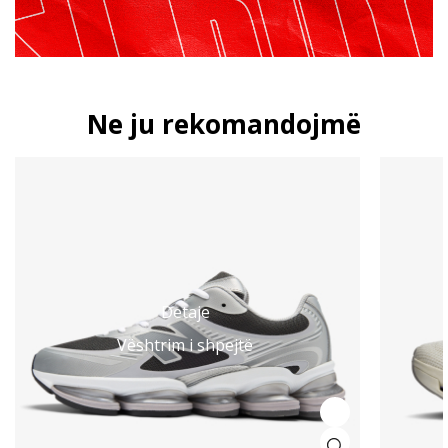
Ne ju rekomandojmë
Detaje
Vështrim i shpejtë