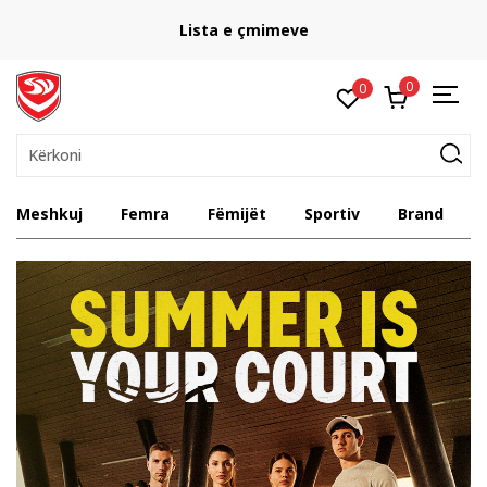
Lista e çmimeve
0
0
Kërkoni
Sport Vision
Meshkuj
Femra
Fëmijët
Sportiv
Brand