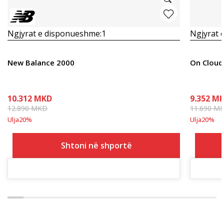
Ngjyrat e disponueshme:
1
Ngjyrat 
New Balance 2000
On Cloud
10.312
MKD
9.352
MK
12.890
MKD
11.690
M
Ulja
20
%
Ulja
20
%
Shtoni në shportë