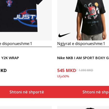
Krahasoni
Krahasoni
 e disponueshme:
1
Ngjyrat e disponueshme:
1
B Y2K WRAP
KD
545
MKD
1.090
MKD
Ulja
50
%
Shtoni në shportë
Shtoni në shp