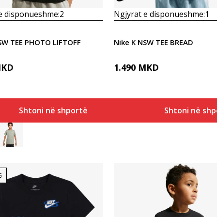
 e disponueshme:
2
Ngjyrat e disponueshme:
1
NSW TEE PHOTO LIFTOFF
Nike K NSW TEE BREAD
KD
1.490
MKD
Shtoni në shportë
Shtoni në shp
6