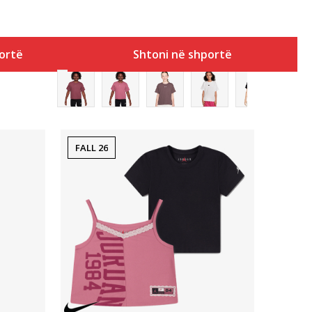
ortë
Shtoni në shportë
FALL 26
Krahasoni