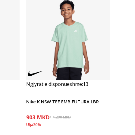
Krahasoni
Ngjyrat e disponueshme:
13
Nike K NSW TEE EMB FUTURA LBR
903
MKD
1.290
MKD
Ulja
30
%