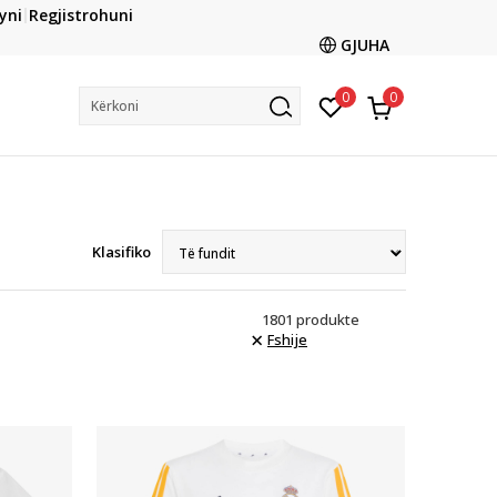
yni
Regjistrohuni
Lista e çmimeve
GJUHA
0
0
Kërkoni
Klasifiko
1801
produkte
Fshije