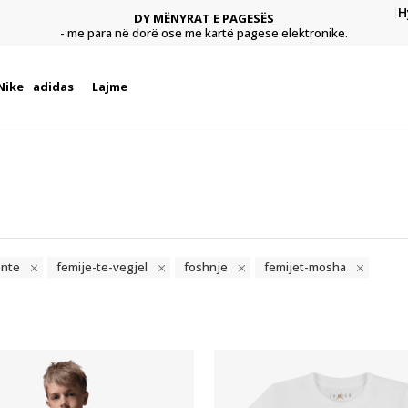
CLICK & COLLECT
H
Paguani me kartë online dhe bëni tërheqjen në dyqanin që ju
.
dëshironi të zgjidhni
Nike
adidas
Lajme
ente
femije-te-vegjel
foshnje
femijet-mosha