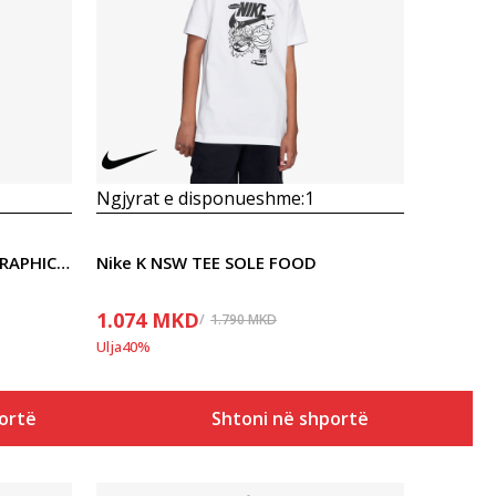
Krahasoni
Ngjyrat e disponueshme:
1
Nike NKB I AM SPORT BOXY GRAPHIC TE
Nike K NSW TEE SOLE FOOD
1.074
MKD
1.790
MKD
Ulja
40
%
ortë
Shtoni në shportë