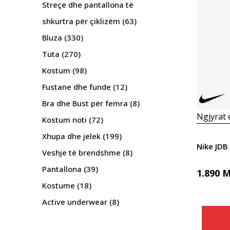
Streçe dhe pantallona të
shkurtra për çiklizëm
(63)
Bluza
(330)
Tuta
(270)
Kostum
(98)
Fustane dhe funde
(12)
Bra dhe Bust për femra
(8)
Ngjyrat
Kostum noti
(72)
Xhupa dhe jelek
(199)
Nike JDB
Veshje të brendshme
(8)
Pantallona
(39)
1.890
M
Kostume
(18)
Active underwear
(8)