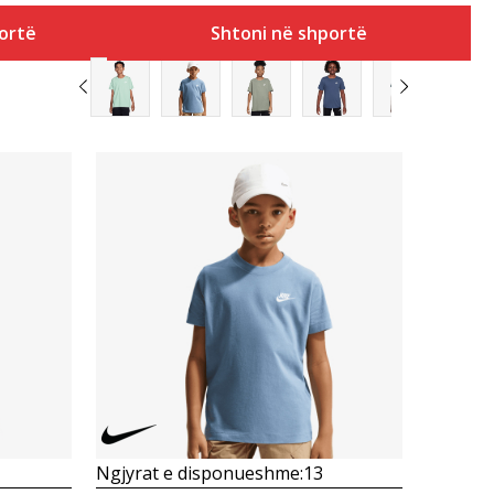
ortë
Shtoni në shportë
Krahasoni
Ngjyrat e disponueshme:
13