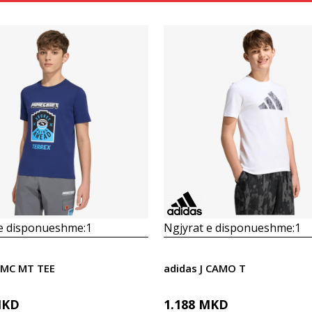
Krahasoni
Krahasoni
 e disponueshme:
1
Ngjyrat e disponueshme:
1
 MC MT TEE
adidas J CAMO T
KD
1.188
MKD