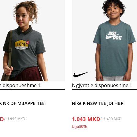
Krahasoni
Krahasoni
 e disponueshme:
1
Ngjyrat e disponueshme:
1
K NK DF MBAPPE TEE
Nike K NSW TEE JDI HBR
D
1.043
MKD
1.990
MKD
1.490
MKD
Ulja
30
%