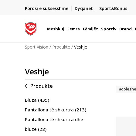
UNE
DY MËNYRAT E PAGESËS
Porosi e suksesshme
Dyqanet
Sport&Bonus
e me kartë pagese
- me para në dorë ose me kartë pagese elektronike
Meshkuj
Femra
Fëmijët
Sportiv
Brand
Sport Vision
Produkte
Veshje
Veshje
Produkte
adolesh
Bluza
(435)
Pantallona të shkurtra
(213)
Pantallona të shkurtra dhe
bluzë
(28)