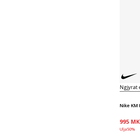
Ngjyrat
Nike KM 
995
MK
Ulja
50
%