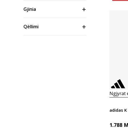
Gjinia
Qëllimi
Brand
Mosha
Material/Technology
Ngjyrat
Ngjyra
adidas K
Masa
1.788
M