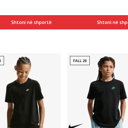
Shtoni në shportë
Shtoni në shp
6
FALL 26
Krahasoni
Krahasoni