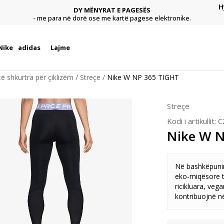
H
DY MËNYRAT E PAGESËS
agese
Pagu
- me para në dorë ose me kartë pagese elektronike.
Nike
adidas
Lajme
ë shkurtra për çiklizëm
Streçe
Nike W NP 365 TIGHT
Streçe
Kodi i artikullit:
C
Nike W N
Në bashkëpunim
eko-miqësore t
ricikluara, veg
kontribuojnë në