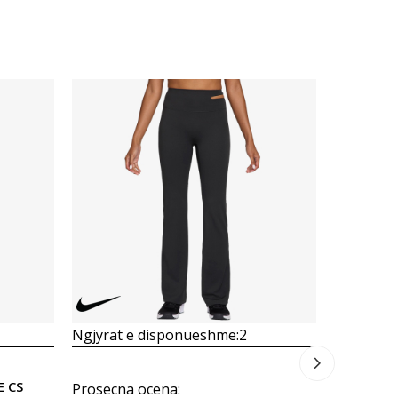
Ngjyrat 
3.645
M
Ulja
50
%
Ngjyrat e disponueshme:
2
E CS
Prosecna ocena
: