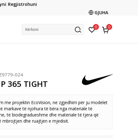
CLICK & COLLECT
yni
Regjistrohuni
ani me kartë online dhe bëni tërheqjen në dyqanin që ju
GJUHA
dëshironi të zgjidhni
0
0
Kërkoni
Z9779-024
P 365 TIGHT
 me projektin EcoVision, ne zgjedhim për ju modelet
ë markave të njohura të bëra nga materiale të
ane, të biodegradueshme dhe materiale të tjera që
 mbrojtjen dhe ruajtjen e mjedisit.