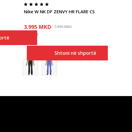
Nike W NK DF ZENVY HR FLARE CS
3.995
MKD
7.990
MKD
Ulja
50
%
ortë
Shtoni në shportë