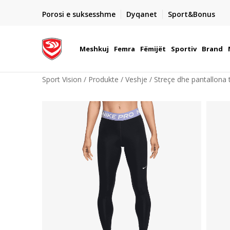
DORGIMI BRENDA 5 DITEVE PUNE
Porosi e suksesshme
Dyqanet
Sport&Bonus
22
- për të gjitha porositë me para në dorë ose me kartë p
elektronike
Meshkuj
Femra
Fëmijët
Sportiv
Brand
Sport Vision
Produkte
Veshje
Streçe dhe pantallona t