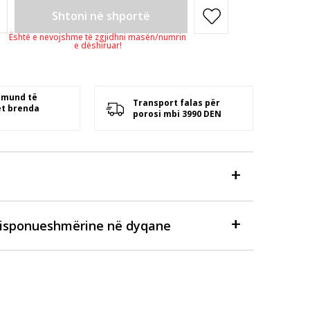
Shtoni në shportë
Është e nevojshme të zgjidhni masën/numrin
e dëshiruar!
 mund të
Transport falas për
t brenda
porosi mbi 3990 DEN
disponueshmërine në dyqane