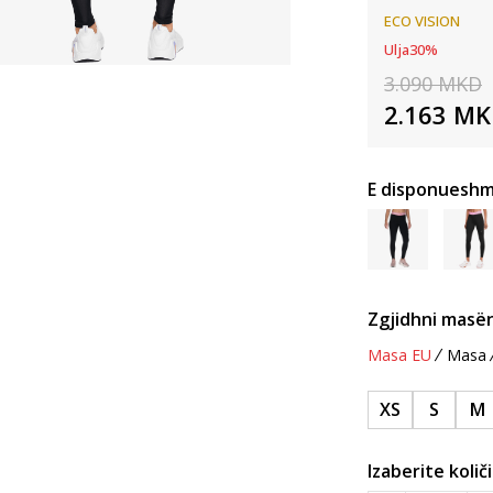
ECO VISION
Ulja
30
%
3.090
MKD
2.163
MK
E disponueshm
Zgjidhni masën
Masa EU
Masa
XS
S
M
Izaberite količ