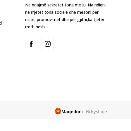
Ne ndajmë sekretet tona me ju. Na ndiqni
t
në rrjetet tona sociale dhe mësoni për
risitë, promovimet dhe për gjithçka tjetër
d
rreth nesh.
Maqedoni
Ndryshoje
 referohet logove, markave tregtare,