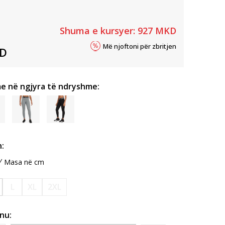
Shuma e kursyer:
927
MKD
Më njoftoni për zbritjen
D
e në ngjyra të ndryshme:
:
Masa në cm
L
XL
2XL
inu: