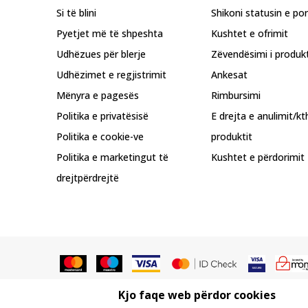
Si të blini
Shikoni statusin e po
Pyetjet më të shpeshta
Kushtet e ofrimit
Udhëzues për blerje
Zëvendësimi i produkt
Udhëzimet e regjistrimit
Ankesat
Mënyra e pagesës
Rimbursimi
Politika e privatësisë
E drejta e anulimit/kt
Politika e cookie-ve
produktit
Politika e marketingut të
Kushtet e përdorimit
drejtpërdrejtë
Kjo faqe web përdor cookies
Nuk lejohet shkarkimi ose përdorimi