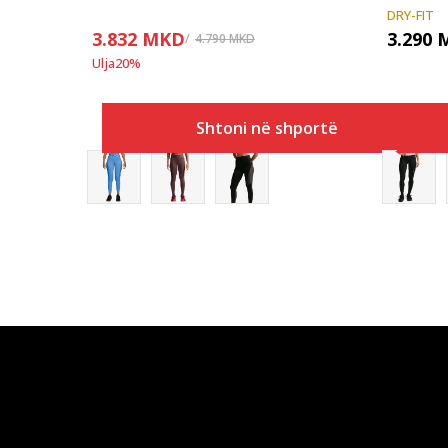
DRY-FIT
3.832
MKD
3.290
4.790
MKD
Ulja
20
%
Shtoni në shportë