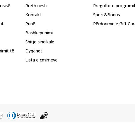
rosisë
Rreth nesh
Rregullat e programi
Kontakt
Sport&Bonus
it
Punë
Përdorimin e Gift Car
Bashkëpunimi
Shitje sindikale
himit të
Dyqanet
Lista e çmimeve
 i përmbajtjes nga faqet e internetit të BDS.MK, pjesërisht ose tërësisht, dhe i