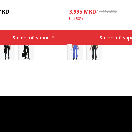
MKD
3.995
MKD
7.990
MKD
Ulja
50
%
Shtoni në shportë
Shtoni në shp