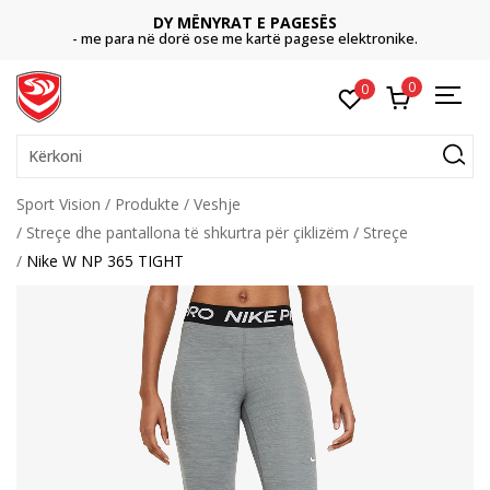
DY MËNYRAT E PAGESËS
- me para në dorë ose me kartë pagese elektronike.
0
0
Kërkoni
Sport Vision
Produkte
Veshje
Streçe dhe pantallona të shkurtra për çiklizëm
Streçe
Nike W NP 365 TIGHT