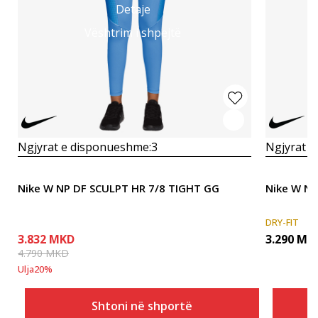
Detaje
Vështrim i shpejtë
Ngjyrat e disponueshme:
3
Ngjyrat e
Nike W NP DF SCULPT HR 7/8 TIGHT GG
Nike W N
DRY-FIT
3.832
MKD
3.290
MK
4.790
MKD
Ulja
20
%
Shtoni në shportë