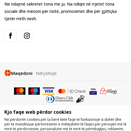
Ne ndajmë sekretet tona me ju. Na ndiqni në rrjetet tona
sociale dhe mësoni për risitë, promovimet dhe për gjithçka
tjetër rreth nesh.
Maqedoni
Ndryshoje
Kjo faqe web përdor cookies
Nuk lejohet shkarkimi ose përdorimi i përmbajtjes nga faqet e internetit
Ne përdorim cookies për ta bërë këtë faqe të funksionojë si duhet dhe
të BDS.MK, pjesërisht ose tërësisht, dhe i referohet logove, markave
për të mundësuar përmirësimin e mëtejshëm të faqes për përvojën më të
tregtare, përmbajtjes komerciale, as caktimi i tyre palëve të treta,
mirë të përdoruesve, personalizim më të mirë të përmbajtjes, reklamim,
publikimi i tyre publikisht ose përdorimi i tyre për ndonjë për qëllime, pa