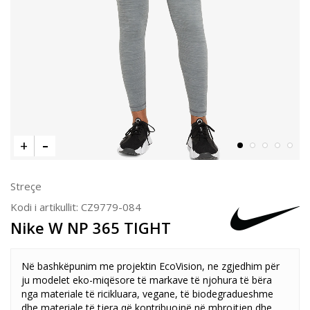
Streçe
Kodi i artikullit:
CZ9779-084
Nike W NP 365 TIGHT
Në bashkëpunim me projektin EcoVision, ne zgjedhim për
ju modelet eko-miqësore të markave të njohura të bëra
nga materiale të ricikluara, vegane, të biodegradueshme
dhe materiale të tjera që kontribuojnë në mbrojtjen dhe