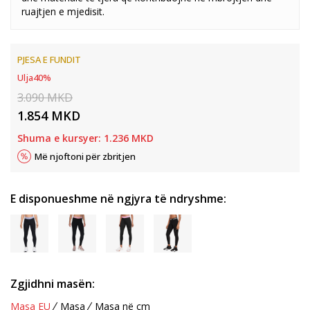
ruajtjen e mjedisit.
PJESA E FUNDIT
Ulja
40
%
3.090
MKD
1.854
MKD
Shuma e kursyer:
1.236
MKD
Më njoftoni për zbritjen
E disponueshme në ngjyra të ndryshme:
Zgjidhni masën:
Masa EU
Masa
Masa në cm