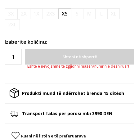
3X
2X
1X
2XS
XS
S
M
L
XL
2XL
Izaberite količinu:
Shtoni në shportë
Është e nevojshme të zgjidhni masën/numrin e dëshiruar!
Produkti mund të ndërrohet brenda 15 ditësh
Transport falas për porosi mbi 3990 DEN
Ruani në listën e të preferuarave