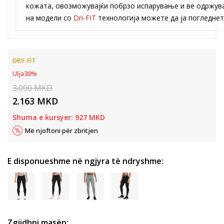
кожата, овозможувајќи побрзо испарување и ве одржува
на модели со
Dri-FIT
технологија можете да ја погледне
DRY-FIT
Ulja
30
%
3.090
MKD
2.163
MKD
Shuma e kursyer:
927
MKD
Më njoftoni për zbritjen
E disponueshme në ngjyra të ndryshme:
Zgjidhni masën: