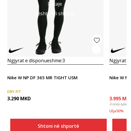
Detaje
Vështrim i shpejtë
Ngjyrat e disponueshme:
3
Ngjyrat e
Nike W NP DF 365 MR TIGHT USM
Nike W NK
DRY-FIT
3.290
MKD
3.995
MK
7.990
MKD
Ulja
50
%
Shtoni në shportë