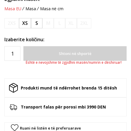
Masa EU
Masa
Masa në cm
2XS
XS
S
M
L
XL
2XL
Izaberite količinu:
Shtoni në shportë
Është e nevojshme të zgjidhni masën/numrin e dëshiruar!
Produkti mund të ndërrohet brenda 15 ditësh
Transport falas për porosi mbi 3990 DEN
Ruani në listën e të preferuarave