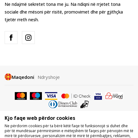
Ne ndajmë sekretet tona me ju. Na ndiqni në rrjetet tona
sociale dhe mësoni për risitë, promovimet dhe për gjithçka
tjetër rreth nesh.
Maqedoni
Ndryshoje
Kjo faqe web përdor cookies
Nuk lejohet shkarkimi ose përdorimi i përmbajtjes nga faqet e internetit
Ne përdorim cookies për ta bërë këtë faqe të funksionojë si duhet dhe
të BDS.MK, pjesërisht ose tërësisht, dhe i referohet logove, markave
për të mundësuar përmirësimin e mëtejshëm të faqes për përvojën më të
tregtare, përmbajtjes komerciale, as caktimi i tyre palëve të treta,
mirë të përdoruesve, personalizim më të mirë të përmbajtjes, reklamim,
publikimi i tyre publikisht ose përdorimi i tyre për ndonjë për qëllime, pa