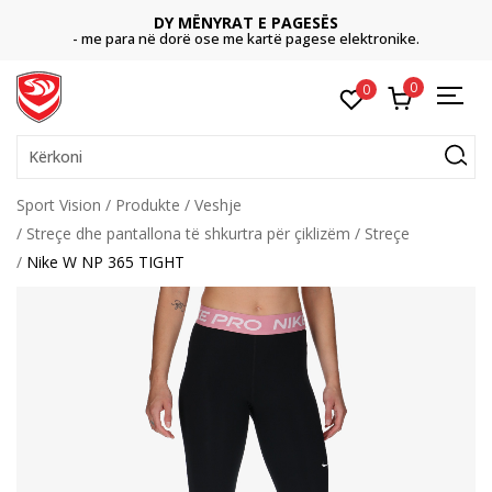
DY MËNYRAT E PAGESËS
- me para në dorë ose me kartë pagese elektronike.
0
0
Kërkoni
Sport Vision
Produkte
Veshje
Streçe dhe pantallona të shkurtra për çiklizëm
Streçe
Nike W NP 365 TIGHT