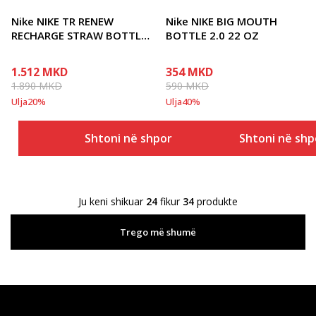
Nike NIKE TR RENEW
Nike NIKE BIG MOUTH
RECHARGE STRAW BOTTLE
BOTTLE 2.0 22 OZ
24 O
1.512
MKD
354
MKD
1.890
MKD
590
MKD
Ulja
20
%
Ulja
40
%
Shtoni në shportë
Shtoni në shp
Ju keni shikuar
24
fikur
34
produkte
Trego më shumë