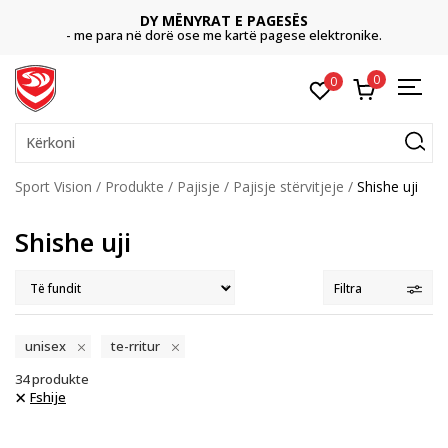
CLICK & COLLECT
Paguani me kartë online dhe bëni tërheqjen në dyq
ektronike.
dëshironi të zgjidhni
0
0
Kërkoni
Sport Vision
Produkte
Pajisje
Pajisje stërvitjeje
Shishe uji
Shishe uji
Filtra
unisex
te-rritur
34
produkte
Fshije