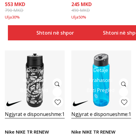
553
MKD
245
MKD
790
MKD
490
MKD
Ulja
30
%
Ulja
50
%
Shtoni në shportë
Shtoni në shp
Detaje
Detaje
Krahasoni
Krahasoni
Brzi Pregled
Brzi Pregled
Ngjyrat e disponueshme:
1
Ngjyrat e disponueshme:
1
Nike NIKE TR RENEW
Nike NIKE TR RENEW