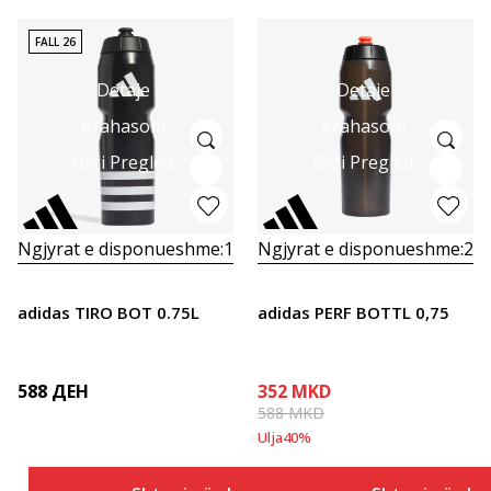
FALL 26
Detaje
Detaje
Krahasoni
Krahasoni
Brzi Pregled
Brzi Pregled
Ngjyrat e disponueshme:
1
Ngjyrat e disponueshme:
2
adidas TIRO BOT 0.75L
adidas PERF BOTTL 0,75
588
ДЕН
352
MKD
588
MKD
Ulja
40
%