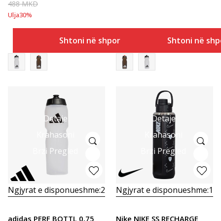
488
MKD
Ulja
30
%
Shtoni në shportë
Shtoni në shp
Detaje
Detaje
Krahasoni
Krahasoni
Brzi Pregled
Brzi Pregled
Ngjyrat e disponueshme:
2
Ngjyrat e disponueshme:
1
adidas PERF BOTTL 0,75
Nike NIKE SS RECHARGE