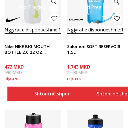
Brzi Pregled
Brzi Pregled
Ngjyrat e disponueshme:
1
Ngjyrat e disponueshme:
1
Nike NIKE BIG MOUTH
Salomon SOFT RESERVOIR
BOTTLE 2.0 22 OZ
1.5L
CLEAR/AT
472
MKD
1.743
MKD
590
MKD
2.490
MKD
Ulja
20
%
Ulja
30
%
Shtoni në shportë
Shtoni në shp