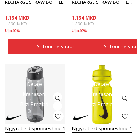
RECHARGE STRAW BOTTLE
RECHARGE STRAW BOTTLE
24 O
1.134
MKD
1.134
MKD
1.890
MKD
1.890
MKD
Ulja
40
%
Ulja
40
%
Shtoni në shportë
Shtoni në shp
Detaje
Detaje
Krahasoni
Krahasoni
Brzi Pregled
Brzi Pregled
Ngjyrat e disponueshme:
1
Ngjyrat e disponueshme:
1