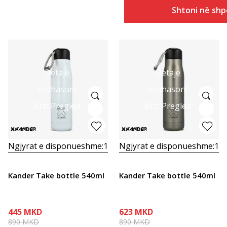
Shtoni në shp
Detaje
Detaje
Krahasoni
Krahasoni
Brzi Pregled
Brzi Pregled
Ngjyrat e disponueshme:
1
Ngjyrat e disponueshme:
1
Kander Take bottle 540ml
Kander Take bottle 540ml
445
MKD
623
MKD
890
MKD
890
MKD