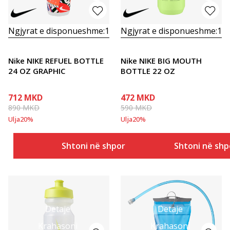
Ngjyrat e disponueshme:
1
Ngjyrat e disponueshme:
1
Nike NIKE REFUEL BOTTLE
Nike NIKE BIG MOUTH
24 OZ GRAPHIC
BOTTLE 22 OZ
712
MKD
472
MKD
890
MKD
590
MKD
Ulja
20
%
Ulja
20
%
Shtoni në shportë
Shtoni në shp
Detaje
Detaje
Krahasoni
Krahasoni