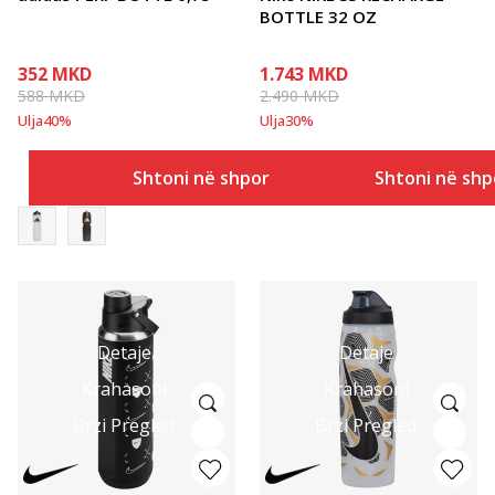
BOTTLE 32 OZ
352
MKD
1.743
MKD
588
MKD
2.490
MKD
Ulja
40
%
Ulja
30
%
Shtoni në shportë
Shtoni në shp
Detaje
Detaje
Krahasoni
Krahasoni
Brzi Pregled
Brzi Pregled