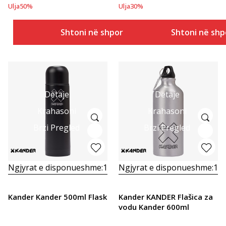
Ulja
50
%
Ulja
30
%
Shtoni në shportë
Shtoni në shp
Detaje
Detaje
Krahasoni
Krahasoni
Brzi Pregled
Brzi Pregled
Ngjyrat e disponueshme:
1
Ngjyrat e disponueshme:
1
Kander Kander 500ml Flask
Kander KANDER Flašica za
vodu Kander 600ml