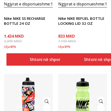
Ngjyrat e disponueshme:
1
Ngjyrat e disponueshme:
1
Nike NIKE SS RECHARGE
Nike NIKE REFUEL BOTTLE
BOTTLE 24 OZ
LOCKING LID 32 OZ
1.434
MKD
833
MKD
2.390
MKD
1.190
MKD
Ulja
40
%
Ulja
30
%
Shtoni në shportë
Shtoni në shp
Detaje
Detaje
Krahasoni
Krahasoni
Brzi Pregled
Brzi Pregled