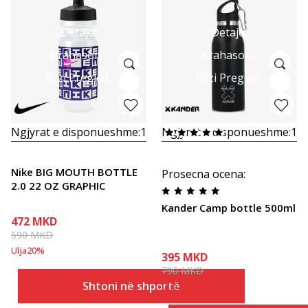
Detaje
Detaje
Krahasoni
Krahasoni
Brzi Pregled
Brzi Pregled
Ngjyrat e disponueshme:
1
Ngjyrat e disponueshme:
1
Nike BIG MOUTH BOTTLE
Prosecna ocena
:
2.0 22 OZ GRAPHIC
Kander Camp bottle 500ml
472
MKD
590
MKD
Ulja
20
%
395
MKD
790
MKD
Shtoni në shportë
Ulja
50
%