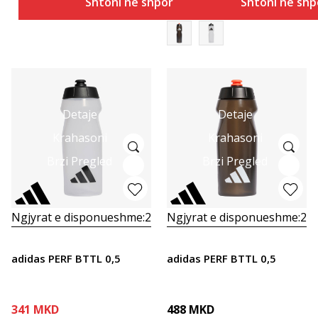
Shtoni në shportë
Shtoni në shp
Detaje
Detaje
Krahasoni
Krahasoni
Brzi Pregled
Brzi Pregled
Ngjyrat e disponueshme:
2
Ngjyrat e disponueshme:
2
adidas PERF BTTL 0,5
adidas PERF BTTL 0,5
341
MKD
488
MKD