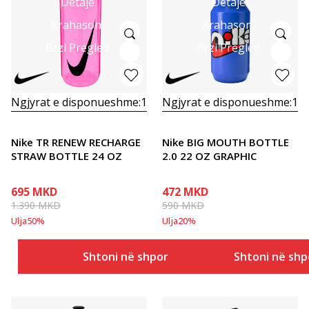
Detaje
Detaje
Krahasoni
Krahasoni
Brzi Pregled
Brzi Pregled
Ngjyrat e disponueshme:
1
Ngjyrat e disponueshme:
1
Nike TR RENEW RECHARGE
Nike BIG MOUTH BOTTLE
STRAW BOTTLE 24 OZ
2.0 22 OZ GRAPHIC
695
MKD
472
MKD
1.390
MKD
590
MKD
Ulja
50
%
Ulja
20
%
Shtoni në shportë
Shtoni në shp