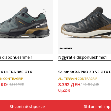
Krahasoni
Krahasoni
 e disponueshme:
1
Ngjyrat e disponueshme:
1
 X ULTRA 360 GTX
IN CONTRAGRIP
ALL TERRAIN CONTRAGRIP
KD
8.392
ДЕН
8.990
MKD
10.490
ДЕН
Ulja
20
%
Shtoni në shportë
Shtoni në shp