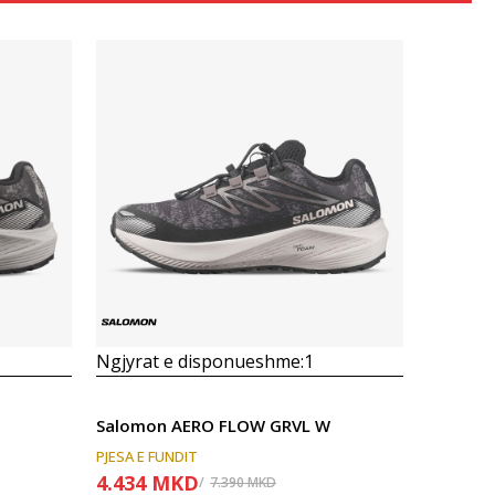
Krahasoni
Ngjyrat e disponueshme:
1
Salomon AERO FLOW GRVL W
PJESA E FUNDIT
4.434
MKD
7.390
MKD