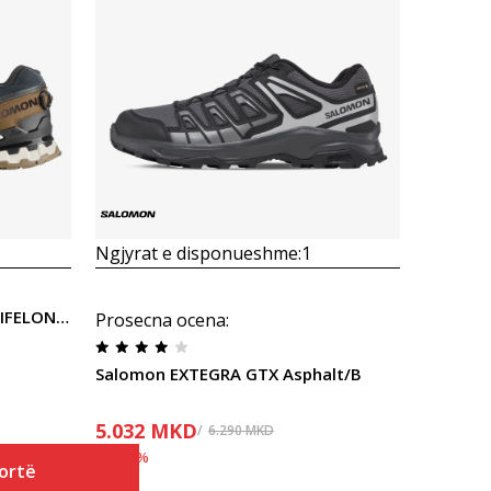
Krahasoni
Ngjyrat e disponueshme:
1
Salomon XA PRO 3D V9 GTX LIFELONG M
Prosecna ocena
:
Salomon EXTEGRA GTX Asphalt/B
5.032
MKD
6.290
MKD
Ulja
20
%
ortë