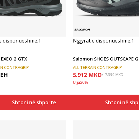
 e disponueshme:
1
Ngjyrat e disponueshme:
1
 EXEO 2 GTX
Salomon SHOES OUTSCAPE G
IN CONTRAGRIP
ALL TERRAIN CONTRAGRIP
ЕН
5.912
MKD
7.390
MKD
Ulja
20
%
Shtoni në shportë
Shtoni në shp