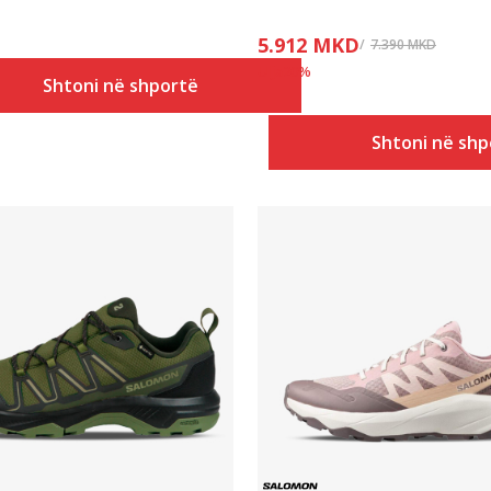
5.912
MKD
7.390
MKD
Ulja
20
%
Shtoni në shportë
Shtoni në shp
Krahasoni
Krahasoni