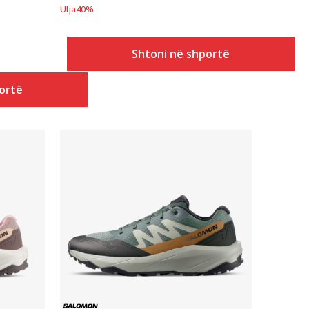
Ulja
40
%
Shtoni në shportë
ortë
Krahasoni