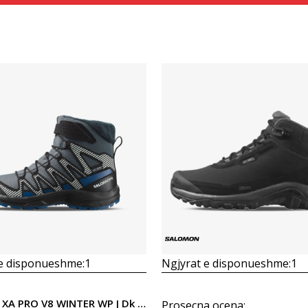
Krahasoni
Krahasoni
 e disponueshme:
1
Ngjyrat e disponueshme:
1
Salomon XA PRO V8 WINTER WP J Dk Gr
Prosecna ocena
: