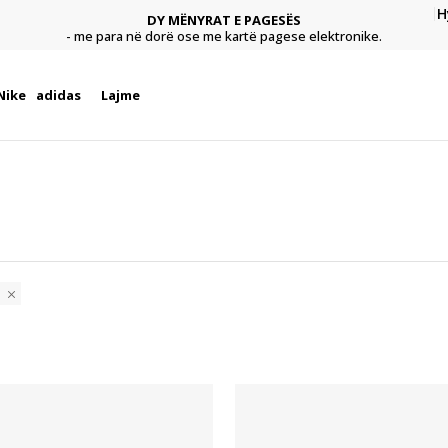
H
DY MËNYRAT E PAGESËS
agese
Pagu
- me para në dorë ose me kartë pagese elektronike.
Nike
adidas
Lajme