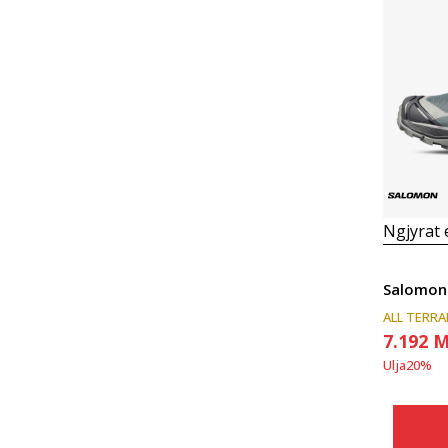
Ngjyrat
Salomon
ALL TERRA
7.192
M
Ulja
20
%