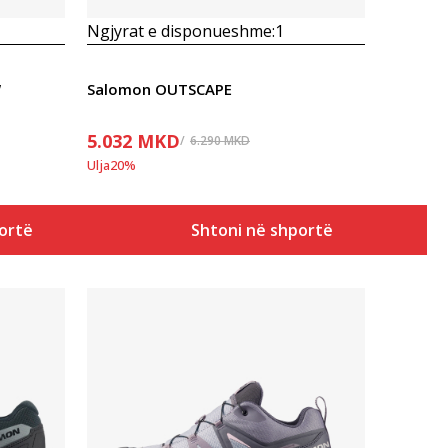
Ngjyrat e disponueshme:
1
W
Salomon OUTSCAPE
5.032
MKD
6.290
MKD
Ulja
20
%
ortë
Shtoni në shportë
Krahasoni