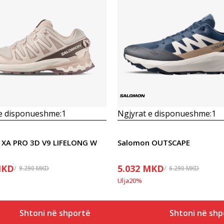
Krahasoni
Krahasoni
 e disponueshme:
1
Ngjyrat e disponueshme:
1
 XA PRO 3D V9 LIFELONG W
Salomon OUTSCAPE
KD
5.032
MKD
9.290
MKD
6.290
MKD
Ulja
20
%
Shtoni në shportë
Shtoni në shp