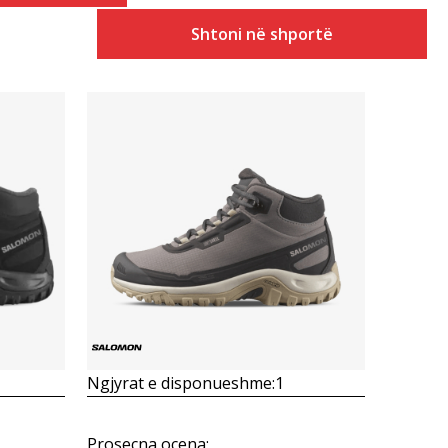
Shtoni në shportë
Krahasoni
Ngjyrat e disponueshme:
1
Prosecna ocena
: