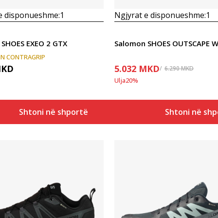
 e disponueshme:
1
Ngjyrat e disponueshme:
1
 SHOES EXEO 2 GTX
Salomon SHOES OUTSCAPE 
IN CONTRAGRIP
KD
5.032
MKD
6.290
MKD
Ulja
20
%
Shtoni në shportë
Shtoni në shp
Krahasoni
Krahasoni