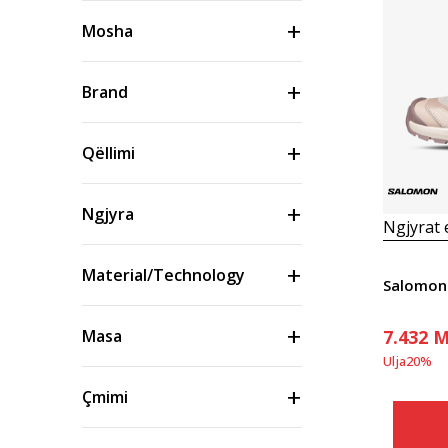
Mosha
Brand
Qëllimi
Ngjyra
Ngjyrat
Material/Technology
Salomon
7.432
M
Masa
Ulja
20
%
Çmimi