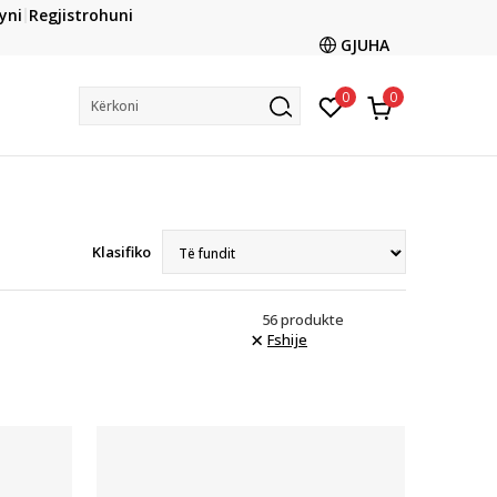
CLICK & COLLECT
yni
Regjistrohuni
ani me kartë online dhe bëni tërheqjen në dyqanin që ju
GJUHA
dëshironi të zgjidhni
0
0
Kërkoni
Klasifiko
56
produkte
Fshije