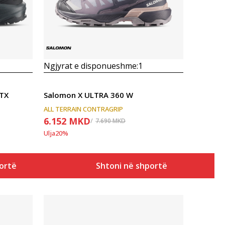
Ngjyrat e disponueshme:
1
TX
Salomon X ULTRA 360 W
ALL TERRAIN CONTRAGRIP
6.152
MKD
7.690
MKD
Ulja
20
%
ortë
Shtoni në shportë