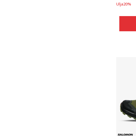
Ulja
20
%