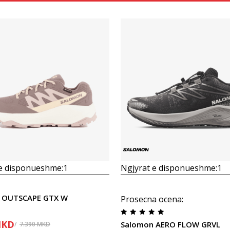
Krahasoni
Krahasoni
 e disponueshme:
1
Ngjyrat e disponueshme:
1
 OUTSCAPE GTX W
Prosecna ocena
:
KD
Salomon AERO FLOW GRVL
7.390
MKD