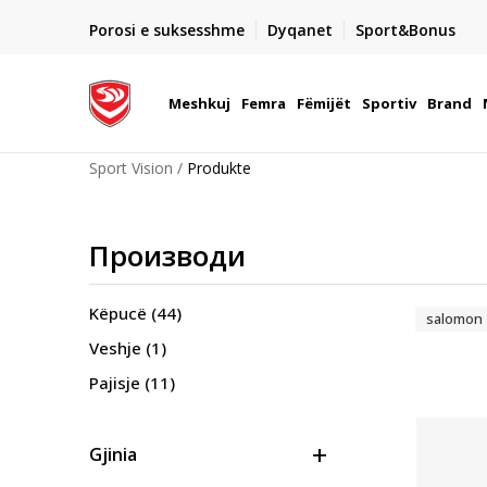
DORGIMI BRENDA 5 DITEVE PUNE
Porosi e suksesshme
Dyqanet
Sport&Bonus
22
- për të gjitha porositë me para në dorë ose me kartë p
elektronike
Meshkuj
Femra
Fëmijët
Sportiv
Brand
Sport Vision
Produkte
Производи
Këpucë
(44)
salomon
Veshje
(1)
Pajisje
(11)
Gjinia