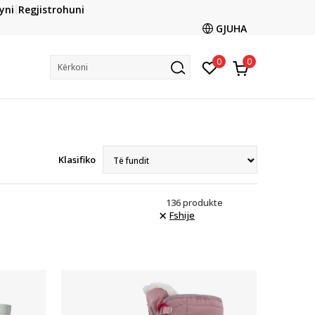
CLICK & COLLECT
yni
Regjistrohuni
ani me kartë online dhe bëni tërheqjen në dyqanin që ju
GJUHA
dëshironi të zgjidhni
0
0
Kërkoni
Klasifiko
136
produkte
Fshije