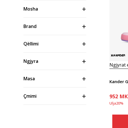
Mosha
Brand
Qëllimi
Ngjyra
Ngjyrat
Masa
Kander 
952
MK
Çmimi
Ulja
20
%