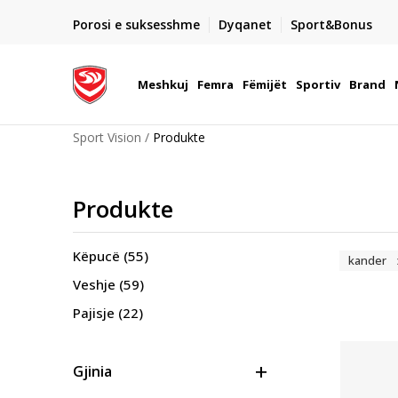
DORGIMI BRENDA 5 DITEVE PUNE
Porosi e suksesshme
Dyqanet
Sport&Bonus
22
- për të gjitha porositë me para në dorë ose me kartë p
elektronike
Meshkuj
Femra
Fëmijët
Sportiv
Brand
Sport Vision
Produkte
Produkte
Këpucë
(55)
kander
Veshje
(59)
Pajisje
(22)
Gjinia