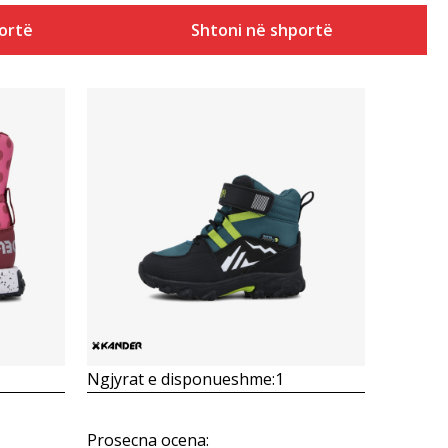
ortë
Shtoni në shportë
Krahasoni
Ngjyrat e disponueshme:
1
Prosecna ocena
: