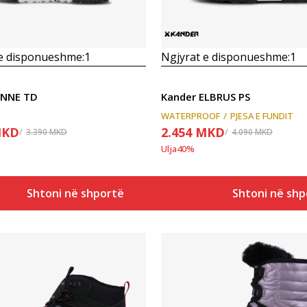
 e disponueshme:
1
Ngjyrat e disponueshme:
1
ANNE TD
Kander ELBRUS PS
WATERPROOF
PJESA E FUNDIT
KD
2.454
MKD
3.390
MKD
4.090
MKD
Ulja
40
%
Shtoni në shportë
Shtoni në shp