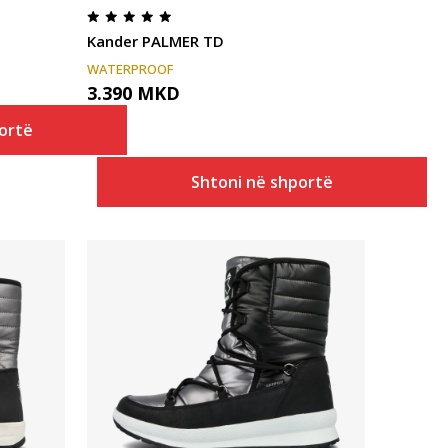
Kander PALMER TD
WATERPROOF
3.390
MKD
ortë
Shtoni në shportë
Krahasoni