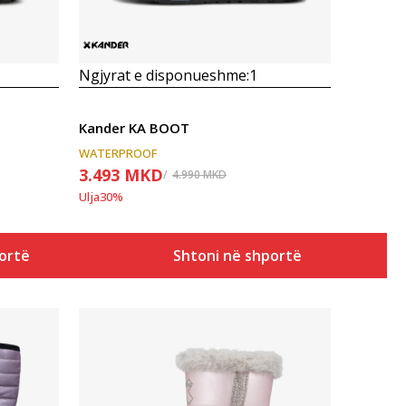
Ngjyrat e disponueshme:
1
Kander KA BOOT
WATERPROOF
3.493
MKD
4.990
MKD
Ulja
30
%
ortë
Shtoni në shportë