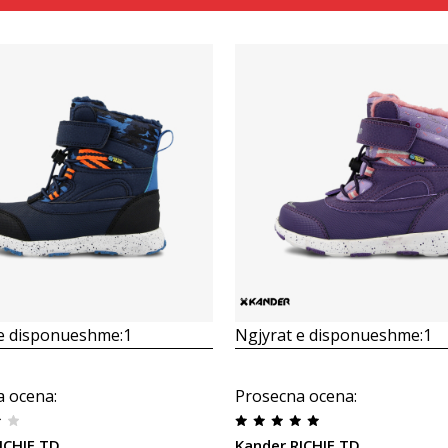
Krahasoni
Krahasoni
 e disponueshme:
1
Ngjyrat e disponueshme:
1
a ocena
:
Prosecna ocena
:
ICHIE TD
Kander RICHIE TD