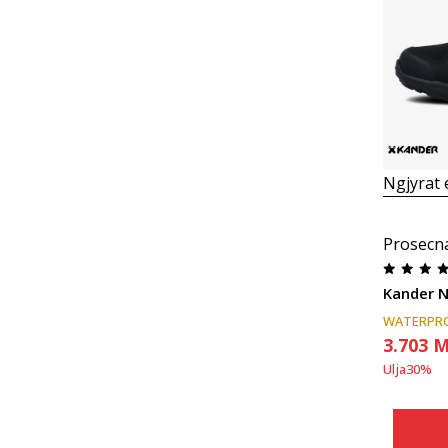
Ngjyrat
Prosecn
Kander 
WATERPR
3.703
M
Ulja
30
%