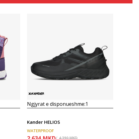
Krahasoni
Ngjyrat e disponueshme:
1
Kander HELIOS
WATERPROOF
2.634
MKD
4.390
MKD