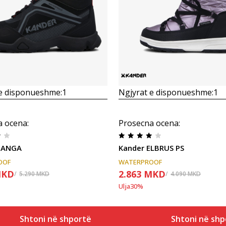
Krahasoni
Krahasoni
 e disponueshme:
1
Ngjyrat e disponueshme:
1
a ocena
:
Prosecna ocena
:
NANGA
Kander ELBRUS PS
OOF
WATERPROOF
KD
2.863
MKD
5.290
MKD
4.090
MKD
Ulja
30
%
Shtoni në shportë
Shtoni në shp