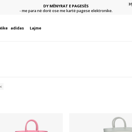
H
DY MËNYRAT E PAGESËS
agese
Pagu
- me para në dorë ose me kartë pagese elektronike.
Nike
adidas
Lajme