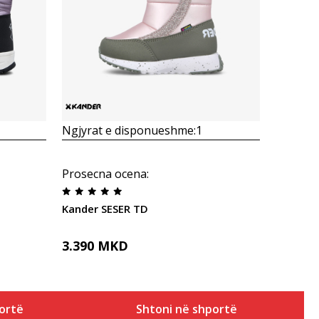
Krahasoni
Ngjyrat e disponueshme:
1
Prosecna ocena
:
Kander SESER TD
3.390
MKD
ortë
Shtoni në shportë