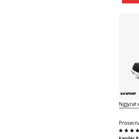
Ngjyrat
Prosecn
Kander R