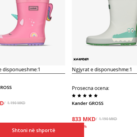
Krahasoni
Krahasoni
 e disponueshme:
1
Ngjyrat e disponueshme:
1
GROSS
Prosecna ocena
:
D
Kander GROSS
1.190
MKD
833
MKD
1.190
MKD
Ulja
30
%
Shtoni në shportë