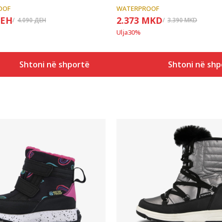
OOF
WATERPROOF
ЕН
2.373
MKD
4.090
ДЕН
3.390
MKD
Ulja
30
%
Shtoni në shportë
Shtoni në shp
Krahasoni
Krahasoni