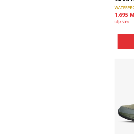
WATERPR
1.695
M
Ulja
50
%