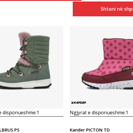
Shtoni në shp
Krahasoni
Krahasoni
 e disponueshme:
1
Ngjyrat e disponueshme:
1
LBRUS PS
Kander PICTON TD