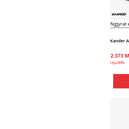
Ngjyrat
Kander 
2.373
M
Ulja
30
%