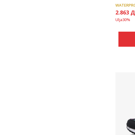
WATERPR
2.863
Д
Ulja
30
%