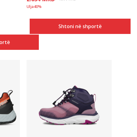
Ulja
40
%
Shtoni në shportë
ortë
Krahasoni