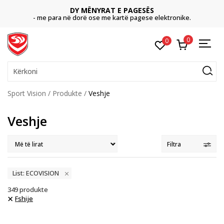
DY MËNYRAT E PAGESËS
- me para në dorë ose me kartë pagese elektronike.
0
0
Kërkoni
Sport Vision
Produkte
Veshje
Veshje
Filtra
List: ECOVISION
349
produkte
Fshije