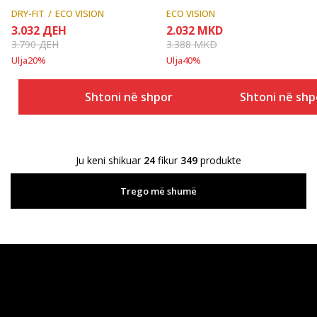
DRY-FIT
ECO VISION
ECO VISION
3.032
ДЕН
2.032
MKD
3.790
ДЕН
3.388
MKD
Ulja
20
%
Ulja
40
%
Shtoni në shportë
Shtoni në shp
Ju keni shikuar
24
fikur
349
produkte
Trego më shumë