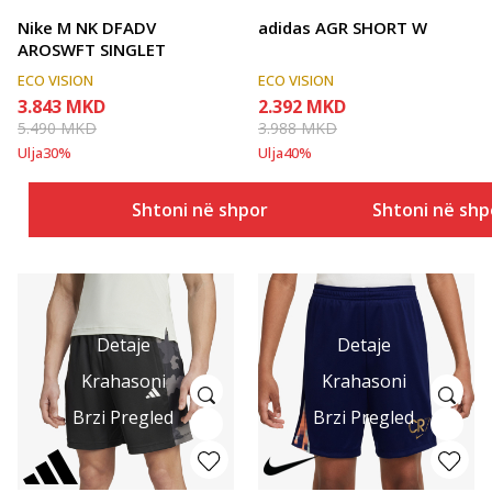
Nike M NK DFADV
adidas AGR SHORT W
AROSWFT SINGLET
ECO VISION
ECO VISION
3.843
MKD
2.392
MKD
5.490
MKD
3.988
MKD
Ulja
30
%
Ulja
40
%
Shtoni në shportë
Shtoni në shp
Detaje
Detaje
Krahasoni
Krahasoni
Brzi Pregled
Brzi Pregled