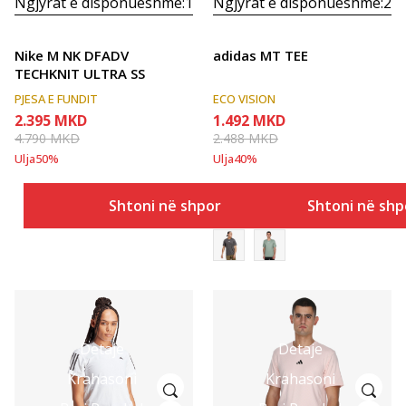
Ngjyrat e disponueshme:
1
Ngjyrat e disponueshme:
2
Nike M NK DFADV
adidas MT TEE
TECHKNIT ULTRA SS
PJESA E FUNDIT
ECO VISION
2.395
MKD
1.492
MKD
4.790
MKD
2.488
MKD
Ulja
50
%
Ulja
40
%
Shtoni në shportë
Shtoni në shp
Detaje
Detaje
Krahasoni
Krahasoni