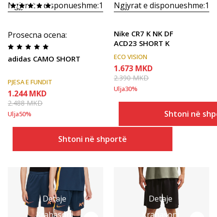
Ngjyrat e disponueshme:
1
Ngjyrat e disponueshme:
1
Nike CR7 K NK DF
Prosecna ocena
:
ACD23 SHORT K
ECO VISION
adidas CAMO SHORT
1.673
MKD
2.390
MKD
PJESA E FUNDIT
Ulja
30
%
1.244
MKD
2.488
MKD
Shtoni në shp
Ulja
50
%
Shtoni në shportë
Detaje
Detaje
Krahasoni
Krahasoni