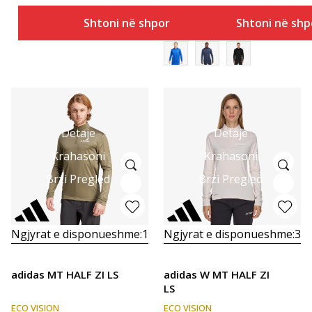
Shtoni në shportë
Shtoni në shp
Detaje
Detaje
Krahasoni
Krahasoni
Brzi Pregled
Brzi Pregled
Ngjyrat e disponueshme:
1
Ngjyrat e disponueshme:
3
adidas MT HALF ZI LS
adidas W MT HALF ZI
LS
ECO VISION
ECO VISION