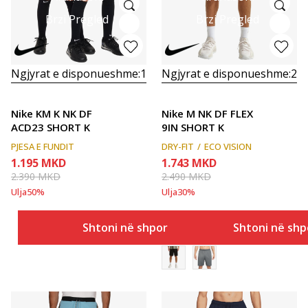
Brzi Pregled
Brzi Pregled
Ngjyrat e disponueshme:
1
Ngjyrat e disponueshme:
2
Nike KM K NK DF
Nike M NK DF FLEX
ACD23 SHORT K
9IN SHORT K
PJESA E FUNDIT
DRY-FIT
ECO VISION
1.195
MKD
1.743
MKD
2.390
MKD
2.490
MKD
Ulja
50
%
Ulja
30
%
Shtoni në shportë
Shtoni në shp