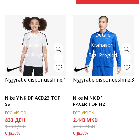
Detaje
Detaje
Krahasoni
Krahasoni
Brzi Pregled
Brzi Pregled
Ngjyrat e disponueshme:
1
Ngjyrat e disponueshme:
3
Nike Y NK DF ACD23 TOP
Nike M NK DF
SS
PACER TOP HZ
ECO VISION
ECO VISION
833
ДЕН
2.443
MKD
1.190
ДЕН
3.490
MKD
Ulja
30
%
Ulja
30
%