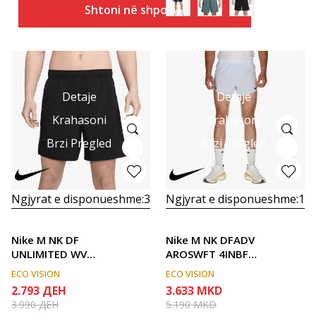
Shtoni në shportë
Detaje
Detaje
Krahasoni
Krahasoni
Brzi Pregled
Brzi Pregled
Ngjyrat e disponueshme:
3
Ngjyrat e disponueshme:
1
Nike M NK DF
Nike M NK DFADV
UNLIMITED WVN
AROSWFT 4INBF
7IN UL
SHORT
ECO VISION
ECO VISION
2.793
ДЕН
3.633
MKD
3.990
ДЕН
5.190
MKD