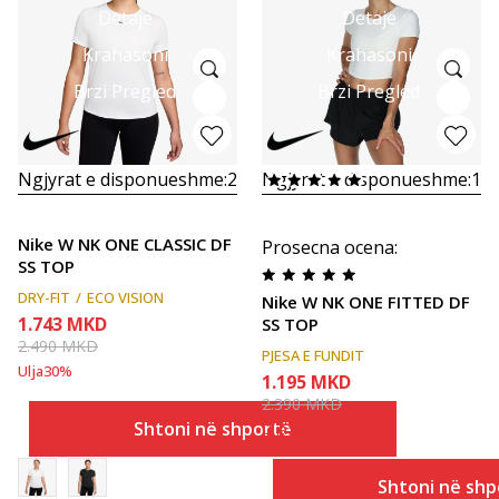
Detaje
Detaje
Krahasoni
Krahasoni
Brzi Pregled
Brzi Pregled
Ngjyrat e disponueshme:
2
Ngjyrat e disponueshme:
1
Nike W NK ONE CLASSIC DF
Prosecna ocena
:
SS TOP
DRY-FIT
ECO VISION
Nike W NK ONE FITTED DF
1.743
MKD
SS TOP
2.490
MKD
PJESA E FUNDIT
Ulja
30
%
1.195
MKD
2.390
MKD
Shtoni në shportë
Ulja
50
%
Shtoni në shp