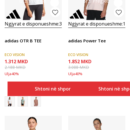
Brzi Pregled
Brzi Pregled
Ngjyrat e disponueshme:
3
Ngjyrat e disponueshme:
1
adidas OTR B TEE
adidas Power Tee
ECO VISION
ECO VISION
1.312
MKD
1.852
MKD
2.188
MKD
3.088
MKD
Ulja
40
%
Ulja
40
%
Shtoni në shportë
Shtoni në shp