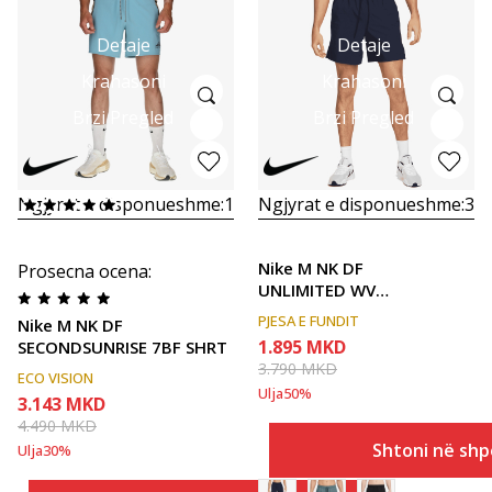
Detaje
Detaje
Krahasoni
Krahasoni
Brzi Pregled
Brzi Pregled
Ngjyrat e disponueshme:
1
Ngjyrat e disponueshme:
3
Nike M NK DF
Prosecna ocena
:
UNLIMITED WVN
7IN UL
PJESA E FUNDIT
Nike M NK DF
1.895
MKD
SECONDSUNRISE 7BF SHRT
3.790
MKD
ECO VISION
Ulja
50
%
3.143
MKD
4.490
MKD
Shtoni në shp
Ulja
30
%