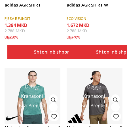
adidas AGR SHIRT
adidas AGR SHIRT W
PJESA E FUNDIT
ECO VISION
1.394
MKD
1.672
MKD
2.788
MKD
2.788
MKD
Ulja
50
%
Ulja
40
%
Shtoni në shportë
Shtoni në shp
Detaje
Detaje
Krahasoni
Krahasoni
Brzi Pregled
Brzi Pregled