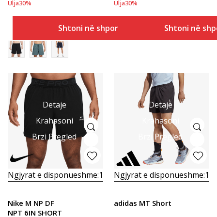
Ulja
30
%
Ulja
30
%
Shtoni në shportë
Shtoni në shp
Detaje
Detaje
Krahasoni
Krahasoni
Brzi Pregled
Brzi Pregled
Ngjyrat e disponueshme:
1
Ngjyrat e disponueshme:
1
Nike M NP DF
adidas MT Short
NPT 6IN SHORT