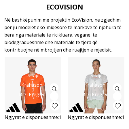
ECOVISION
Në bashkëpunim me projektin EcoVision, ne zgjedhim
për ju modelet eko-miqësore të markave të njohura të
bëra nga materiale të ricikluara, vegane, të
biodegradueshme dhe materiale të tjera që
kontribuojnë në mbrojtjen dhe ruajtjen e mjedisit.
Detaje
Detaje
Krahasoni
Krahasoni
Brzi Pregled
Brzi Pregled
Ngjyrat e disponueshme:
1
Ngjyrat e disponueshme:
1