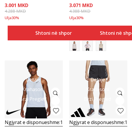
3.001
MKD
3.071
MKD
4.288
MKD
4.388
MKD
Ulja
30
%
Ulja
30
%
Shtoni në shportë
Shtoni në shp
Detaje
Detaje
Krahasoni
Krahasoni
Brzi Pregled
Brzi Pregled
Ngjyrat e disponueshme:
1
Ngjyrat e disponueshme:
1