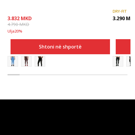
DRY-FIT
3.832
MKD
3.290
MK
4.790
MKD
Ulja
20
%
Shtoni në shportë