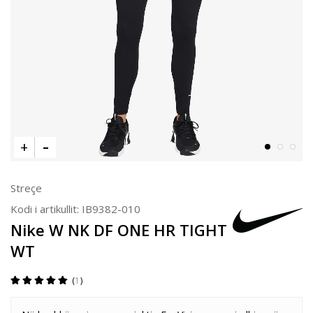
Streçe
Kodi i artikullit:
IB9382-010
Nike W NK DF ONE HR TIGHT
WT
1