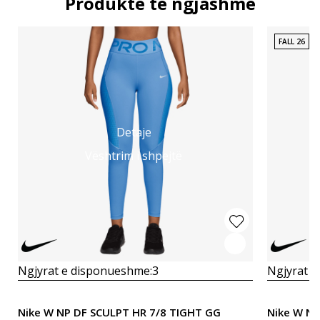
Produkte të ngjashme
FALL 26
Detaje
Vështrim i shpejtë
Ngjyrat e disponueshme:
3
Ngjyrat e
Nike W NP DF SCULPT HR 7/8 TIGHT GG
Nike W N