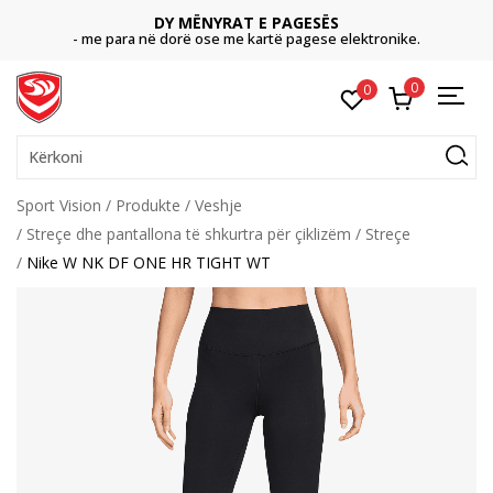
DY MËNYRAT E PAGESËS
- me para në dorë ose me kartë pagese elektronike.
0
0
Kërkoni
Sport Vision
Produkte
Veshje
Streçe dhe pantallona të shkurtra për çiklizëm
Streçe
Nike W NK DF ONE HR TIGHT WT