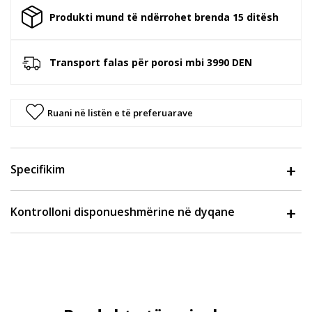
Produkti mund të ndërrohet brenda 15 ditësh
Transport falas për porosi mbi 3990 DEN
Ruani në listën e të preferuarave
Specifikim
Kontrolloni disponueshmërine në dyqane