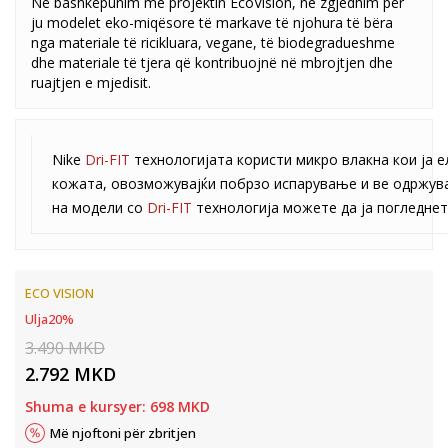
Në bashkëpunim me projektin EcoVision, ne zgjedhim për
ju modelet eko-miqësore të markave të njohura të bëra
nga materiale të ricikluara, vegane, të biodegradueshme
dhe materiale të tjera që kontribuojnë në mbrojtjen dhe
ruajtjen e mjedisit.
Nike
Dri-FIT
технологијата користи микро влакна кои ја 
кожата, овозможувајќи побрзо испарување и ве одржува
на модели со
Dri-FIT
технологија можете да ја погледне
ECO VISION
Ulja
20
%
3.490
MKD
2.792
MKD
Shuma e kursyer:
698
MKD
Më njoftoni për zbritjen