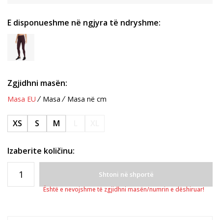
E disponueshme në ngjyra të ndryshme:
Zgjidhni masën:
Masa EU
Masa
Masa në cm
XS
S
M
L
XL
Izaberite količinu:
Shtoni në shportë
Është e nevojshme të zgjidhni masën/numrin e dëshiruar!