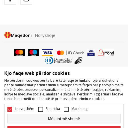
Maqedoni
Ndryshoje
Kjo faqe web përdor cookies
Nuk lejohet shkarkimi ose përdorimi i përmbajtjes nga faqet e internetit
Ne përdorim cookies për ta bërë këtë faqe të funksionojë si duhet dhe
të BDS.MK, pjesërisht ose tërësisht, dhe i referohet logove, markave
për të mundësuar përmirësimin e mëtejshëm të faqes për përvojën më të
tregtare, përmbajtjes komerciale, as caktimi i tyre palëve të treta,
mirë të përdoruesve, personalizim më të mirë të përmbajtjes, reklamim,
publikimi i tyre publikisht ose përdorimi i tyre për ndonjë për qëllime, pa
lidhje të mediave sociale, analizën e shitjeve. Përdorimi i zgjeruar i faqeve
pëlqimin me shkrim të BDS.MK DOOEL.
tona të internetit do të thotë të pranosh përdorimin e cookies.
Ne përpiqemi të jemi sa më të saktë në përshkrimin e produktit, foton
dhe vetë çmimin, por nuk mund të garantojmë që të gjitha informacionet
I nevojshëm
Statistika
Marketing
të jenë të plota dhe pa gabime. Të gjitha produktet e shfaqura në faqe
janë pjesë e ofertës sonë, por nuk kuptohet që ato duhet të jenë të
Mësoni më shumë
disponueshme gjatë gjithë kohës. Disponueshmërinë e produkteve mund
ta kontrolloni edhe në numrin e telefonit 02 3055 222.