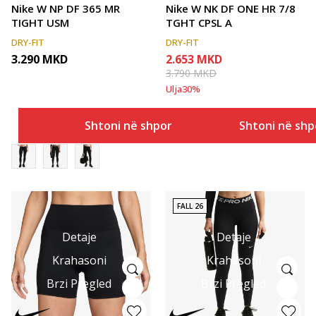
Nike W NP DF 365 MR
Nike W NK DF ONE HR 7/8
TIGHT USM
TGHT CPSL A
DRY-FIT
DRY-FIT
3.290
MKD
2.653
MKD
3.790
MKD
Ulja
30
%
Shtoni në shportë
Shtoni në shp
FALL 26
Detaje
Detaje
Krahasoni
Krahasoni
Brzi Pregled
Brzi Pregled