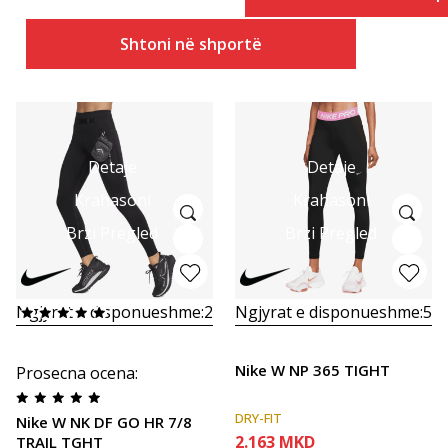
Shtoni në shportë
Detaje
Detaje
Krahasoni
Krahasoni
Brzi Pregled
Brzi Pregled
Ngjyrat e disponueshme:
2
Ngjyrat e disponueshme:
5
Nike W NP 365 TIGHT
Prosecna ocena
:
DRY-FIT
Nike W NK DF GO HR 7/8
2.163
MKD
TRAIL TGHT