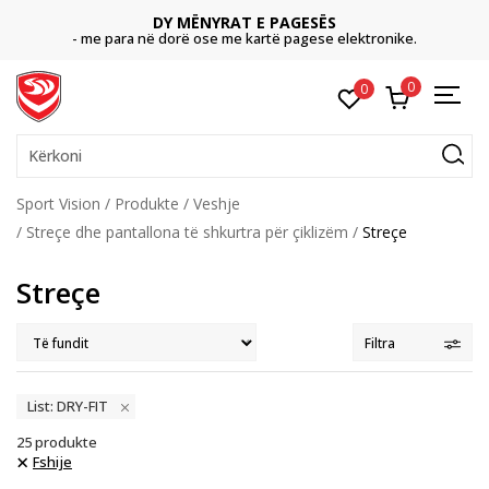
CLICK & COLLECT
Paguani me kartë online dhe bëni tërheqjen në dyqanin që ju
dëshironi të zgjidhni
0
0
Kërkoni
Sport Vision
Produkte
Veshje
Streçe dhe pantallona të shkurtra për çiklizëm
Streçe
Streçe
Filtra
List: DRY-FIT
25
produkte
Fshije