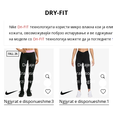
DRY-FIT
Nike
Dri-FIT
технологијата користи микро влакна кои ја ел
кожата, овозможувајќи побрзо испарување и ве одржуваат
на модели со
Dri-FIT
технологија можете да ја погледнете
FALL 26
Detaje
Detaje
Krahasoni
Krahasoni
Brzi Pregled
Brzi Pregled
Ngjyrat e disponueshme:
3
Ngjyrat e disponueshme:
1