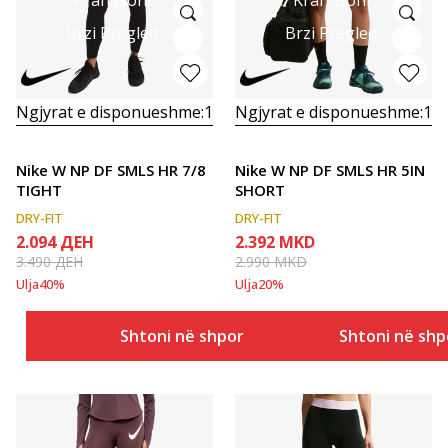
Brzi Pregled
Brzi Pregled
Ngjyrat e disponueshme:
1
Ngjyrat e disponueshme:
1
Nike W NP DF SMLS HR 7/8
Nike W NP DF SMLS HR 5IN
TIGHT
SHORT
DRY-FIT
DRY-FIT
2.094
ДЕН
2.392
MKD
3.490
ДЕН
2.990
MKD
Ulja
40
%
Ulja
20
%
Shtoni në shportë
Shtoni në shp