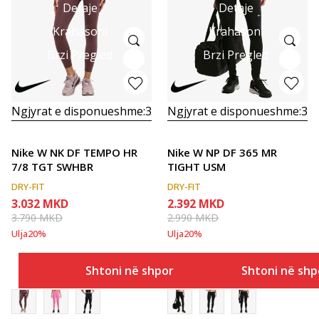
Detaje
Detaje
Krahasoni
Krahasoni
Brzi Pregled
Brzi Pregled
Ngjyrat e disponueshme:
3
Ngjyrat e disponueshme:
3
Nike W NK DF TEMPO HR
Nike W NP DF 365 MR
7/8 TGT SWHBR
TIGHT USM
DRY-FIT
DRY-FIT
3.032
MKD
2.392
MKD
3.790
MKD
2.990
MKD
Ulja
20
%
Ulja
20
%
Shtoni në shportë
Shtoni në shp