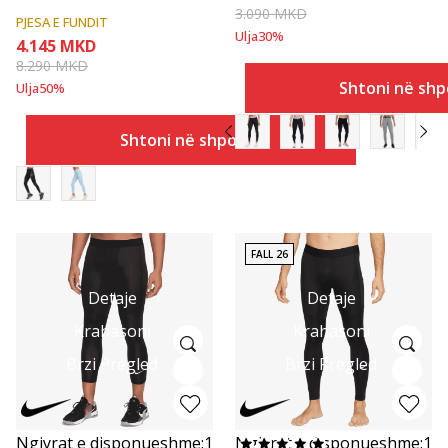
3.090
MKD
PJESA E FUNDIT
Ulja
30
%
4.145
MKD
8.290
MKD
Shtoni në shp
Ulja
50
%
Shtoni në shportë
FALL 26
Detaje
Detaje
Krahasoni
Krahasoni
Brzi Pregled
Brzi Pregled
Ngjyrat e disponueshme:
1
Ngjyrat e disponueshme:
1