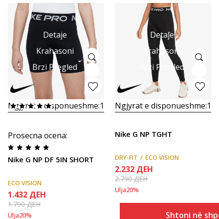
Detaje
Detaje
Krahasoni
Krahasoni
Brzi Pregled
Brzi Pregled
Ngjyrat e disponueshme:
1
Ngjyrat e disponueshme:
1
Nike G NP TGHT
Prosecna ocena
:
DRY-FIT
ECO VISION
Nike G NP DF 5IN SHORT
2.232
ДЕН
2.790
ДЕН
ECO VISION
Ulja
20
%
1.432
ДЕН
1.790
ДЕН
Shtoni në shp
Ulja
20
%