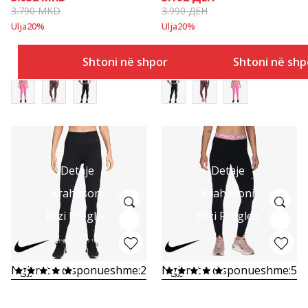
3.790
MKD
3.990
ДЕН
Ulja
20
%
Ulja
20
%
Shtoni në shportë
Shtoni në shp
Detaje
Detaje
Krahasoni
Krahasoni
Brzi Pregled
Brzi Pregled
Ngjyrat e disponueshme:
2
Ngjyrat e disponueshme:
5