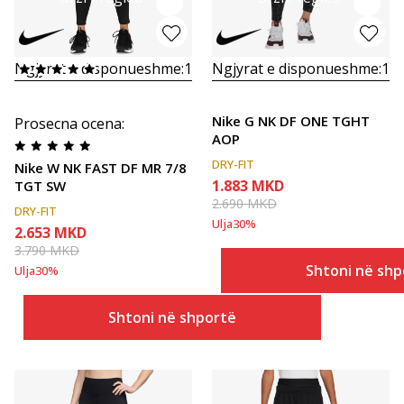
Ngjyrat e disponueshme:
1
Ngjyrat e disponueshme:
1
Nike G NK DF ONE TGHT
Prosecna ocena
:
AOP
DRY-FIT
Nike W NK FAST DF MR 7/8
1.883
MKD
TGT SW
2.690
MKD
DRY-FIT
Ulja
30
%
2.653
MKD
3.790
MKD
Shtoni në shp
Ulja
30
%
Shtoni në shportë