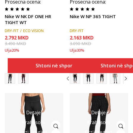
Prosecna ocena
:
Prosecna ocena
:
Nike W NK DF ONE HR
Nike W NP 365 TIGHT
TIGHT WT
DRY-FIT
ECO VISION
DRY-FIT
2.792
MKD
2.163
MKD
3.490
MKD
3.090
MKD
Ulja
20
%
Ulja
30
%
Shtoni në shportë
Shtoni në shp
Detaje
Detaje
Krahasoni
Krahasoni
Brzi Pregled
Brzi Pregled