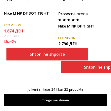
Nike M NP DF 3QT TIGHT
Prosecna ocena
:
ECO VISION
Nike M NP DF TIGHT
1.674
ДЕН
2.790
ДЕН
ECO VISION
Ulja
40
%
2.790
ДЕН
Shtoni në shportë
Shtoni në shp
Ju keni shikuar
24
fikur
25
produkte
Trego më shumë