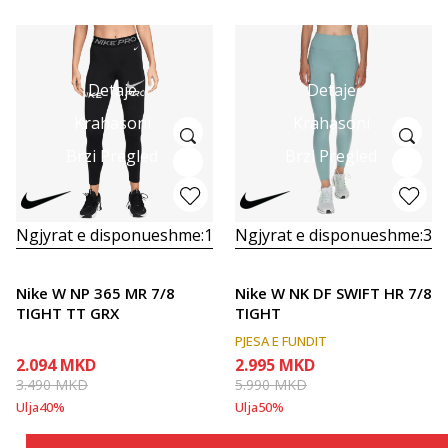
Detaje
Detaje
Krahasoni
Krahasoni
Brzi Pregled
Brzi Pregled
Ngjyrat e disponueshme:
1
Ngjyrat e disponueshme:
3
Nike W NP 365 MR 7/8
Nike W NK DF SWIFT HR 7/8
TIGHT TT GRX
TIGHT
PJESA E FUNDIT
2.094
MKD
2.995
MKD
3.490
MKD
5.990
MKD
Ulja
40
%
Ulja
50
%