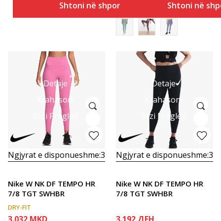
Shtoni në shportë
Shtoni në shp
Detaje
Detaje
Krahasoni
Krahasoni
Brzi Pregled
Brzi Pregled
Ngjyrat e disponueshme:
3
Ngjyrat e disponueshme:
3
Nike W NK DF TEMPO HR
Nike W NK DF TEMPO HR
7/8 TGT SWHBR
7/8 TGT SWHBR
DRY-FIT
3.032
MKD
3.192
ДЕН