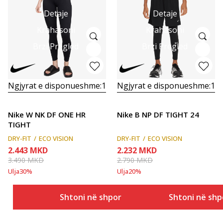
Detaje
Detaje
Krahasoni
Krahasoni
Brzi Pregled
Brzi Pregled
Ngjyrat e disponueshme:
1
Ngjyrat e disponueshme:
1
Nike W NK DF ONE HR
Nike B NP DF TIGHT 24
TIGHT
DRY-FIT
ECO VISION
DRY-FIT
ECO VISION
2.443
MKD
2.232
MKD
3.490
MKD
2.790
MKD
Ulja
30
%
Ulja
20
%
Shtoni në shportë
Shtoni në shp