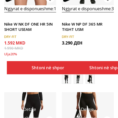
Ngjyrat e disponueshme:
1
Ngjyrat e disponueshme:
3
Nike W NK DF ONE HR 5IN
Nike W NP DF 365 MR
SHORT USEAM
TIGHT USM
DRY-FIT
DRY-FIT
1.592
MKD
3.290
ДЕН
1.990
MKD
Ulja
20
%
Shtoni në shportë
Shtoni në shp
Detaje
Detaje
Krahasoni
Krahasoni