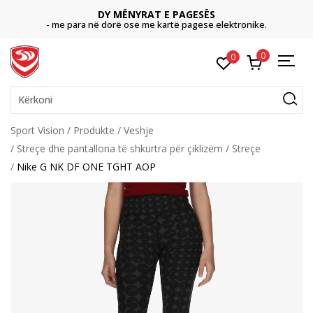
DY MËNYRAT E PAGESËS
- me para në dorë ose me kartë pagese elektronike.
0
0
Kërkoni
Sport Vision
Produkte
Veshje
Streçe dhe pantallona të shkurtra për çiklizëm
Streçe
Nike G NK DF ONE TGHT AOP