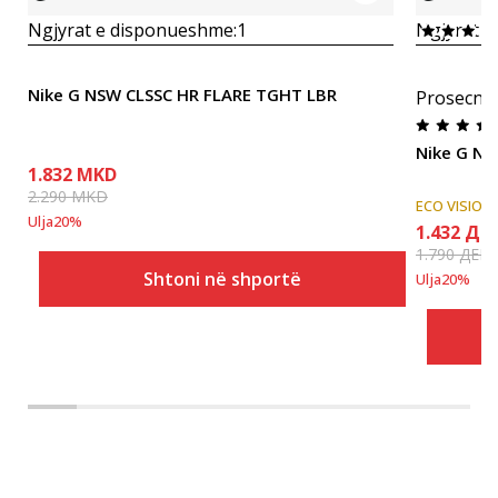
Ngjyrat e disponueshme:
1
Ngjyrat e
Nike G NSW CLSSC HR FLARE TGHT LBR
Prosecna
Nike G NP
1.832
MKD
2.290
MKD
ECO VISION
Ulja
20
%
1.432
ДЕ
1.790
ДЕН
Shtoni në shportë
Ulja
20
%