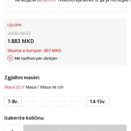
Ulja
30
%
2.690
MKD
1.883
MKD
Shuma e kursyer:
807
MKD
Më njoftoni për zbritjen
Zgjidhni masën:
Masa EU
Masa
Masa në cm
7-8v.
9-10v.
11-12v.
12-13v.
14-15v.
Izaberite količinu: