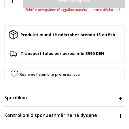
Shtoni në shportë
Është e nevojshme të zgjidhni masën/numrin e dëshiruar!
Produkti mund të ndërrohet brenda 15 ditësh
Transport falas për porosi mbi 3990 DEN
Ruani në listën e të preferuarave
Specifikim
Kontrolloni disponueshmërine në dyqane