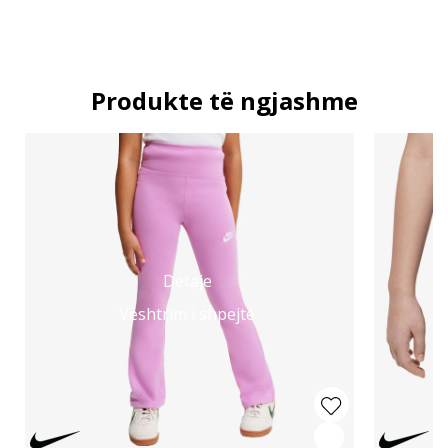
Produkte të ngjashme
Detaje
Vështrim i shpejtë