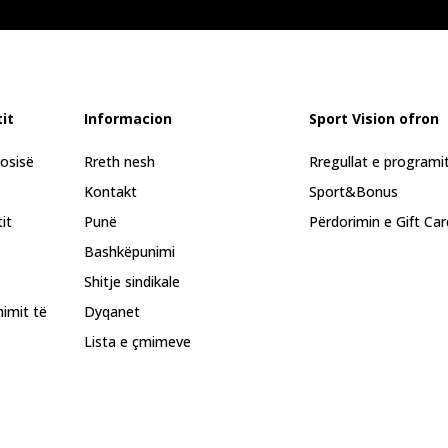
it
Informacion
Sport Vision ofron
rosisë
Rreth nesh
Rregullat e programi
Kontakt
Sport&Bonus
it
Punë
Përdorimin e Gift Car
Bashkëpunimi
Shitje sindikale
himit të
Dyqanet
Lista e çmimeve