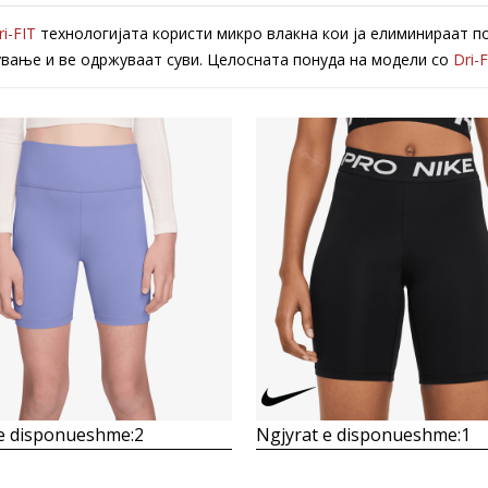
ri-FIT
технологијата користи микро влакна кои ја елиминираат п
вање и ве одржуваат суви. Целосната понуда на модели со
Dri-F
Krahasoni
Krahasoni
 e disponueshme:
2
Ngjyrat e disponueshme:
1