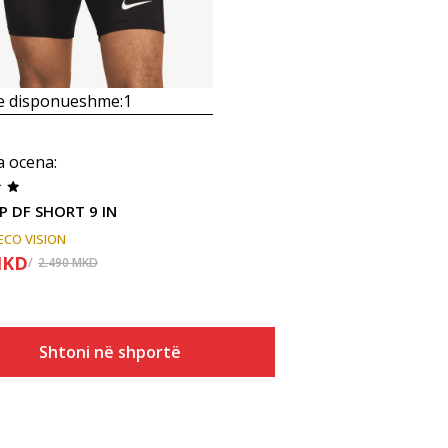
 e disponueshme:
1
a ocena
:
P DF SHORT 9 IN
ECO VISION
KD
2.490
MKD
Shtoni në shportë