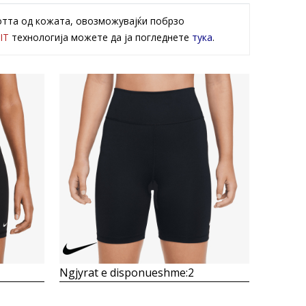
отта од кожата, овозможувајќи побрзо
IT
технологија можете да ја погледнете
тука
.
Krahasoni
Ngjyrat e disponueshme:
2