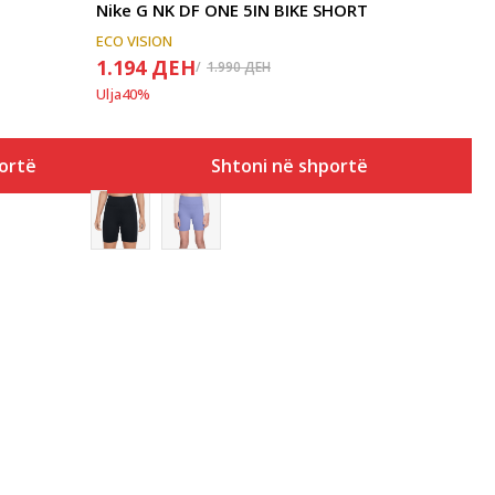
Nike G NK DF ONE 5IN BIKE SHORT
ECO VISION
1.194
ДЕН
1.990
ДЕН
Ulja
40
%
ortë
Shtoni në shportë