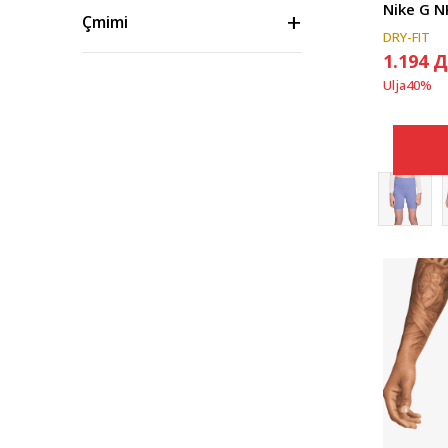
Nike G N
Çmimi
DRY-FIT
1.194
Д
Ulja
40
%