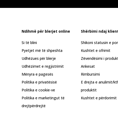
Ndihmë për blerjet online
Shërbimi ndaj klient
Si të blini
Shikoni statusin e po
Pyetjet më të shpeshta
Kushtet e ofrimit
Udhëzues për blerje
Zëvendësimi i produkt
Udhëzimet e regjistrimit
Ankesat
Mënyra e pagesës
Rimbursimi
Politika e privatësisë
E drejta e anulimit/kt
Politika e cookie-ve
produktit
Politika e marketingut të
Kushtet e përdorimit
drejtpërdrejtë