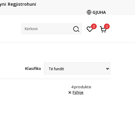
CLICK & COLLECT
yni
Regjistrohuni
ani me kartë online dhe bëni tërheqjen në dyqanin që ju
GJUHA
dëshironi të zgjidhni
0
0
Kërkoni
Klasifiko
4
produkte
Fshije