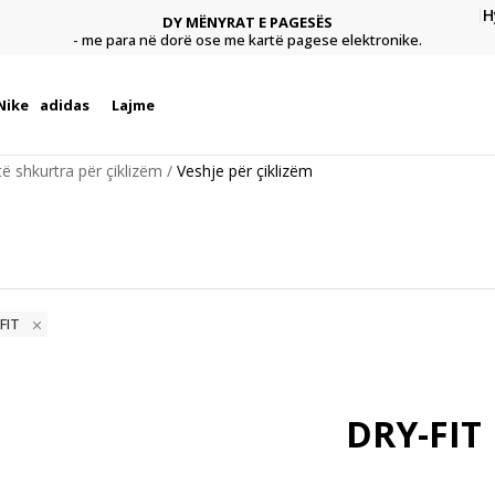
H
DY MËNYRAT E PAGESËS
agese
Pagu
- me para në dorë ose me kartë pagese elektronike.
Nike
adidas
Lajme
ë shkurtra për çiklizëm
Veshje për çiklizëm
-FIT
DRY-FIT