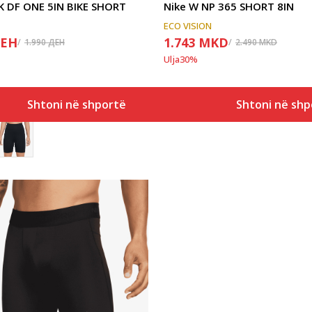
K DF ONE 5IN BIKE SHORT
Nike W NP 365 SHORT 8IN
ECO VISION
ЕН
1.743
MKD
1.990
ДЕН
2.490
MKD
Ulja
30
%
Shtoni në shportë
Shtoni në shp
Krahasoni