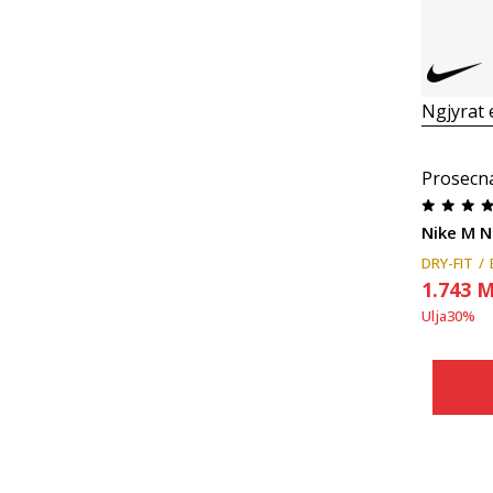
Ngjyrat
Prosecn
Nike M N
DRY-FIT
1.743
M
Ulja
30
%