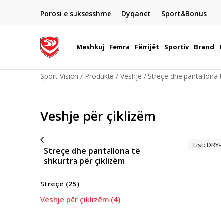
DORGIMI BRENDA 5 DITEVE PUNE
Porosi e suksesshme
Dyqanet
Sport&Bonus
22
- për të gjitha porositë me para në dorë ose me kartë p
elektronike
Meshkuj
Femra
Fëmijët
Sportiv
Brand
Sport Vision
Produkte
Veshje
Streçe dhe pantallona t
Veshje për çiklizëm
List: DRY
Streçe dhe pantallona të
shkurtra për çiklizëm
Streçe
(25)
Veshje për çiklizëm
(4)