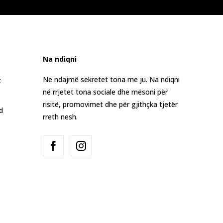
Na ndiqni
Ne ndajmë sekretet tona me ju. Na ndiqni
t
në rrjetet tona sociale dhe mësoni për
risitë, promovimet dhe për gjithçka tjetër
d
rreth nesh.