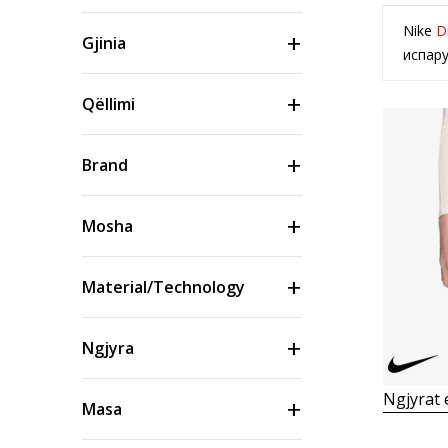
Nike
D
Gjinia
испару
Qëllimi
Brand
Mosha
Material/Technology
Ngjyra
Ngjyrat
Masa