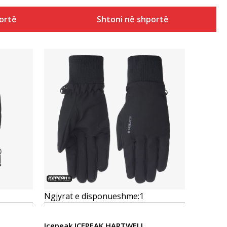
ortë
Shtoni në shportë
Krahasoni
Ngjyrat e disponueshme:
1
Icepeak ICEPEAK HARTWELL