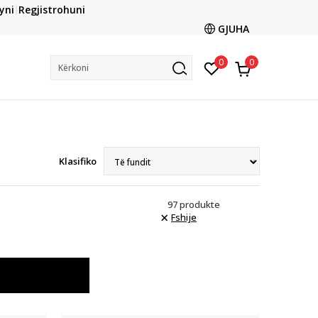
yni
Regjistrohuni
Lista e çmimeve
N
GJUHA
0
0
Kërkoni
Klasifiko
97
produkte
Fshije