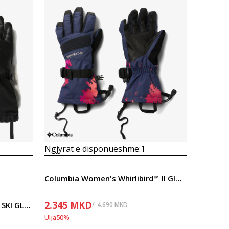
Krahasoni
Ngjyrat e disponueshme:
1
Columbia Women's Whirlibird™ II Glove
2.345
MKD
The North Face W MONTANA SKI GLOVE TNF BLACK
4.690
MKD
Ulja
50
%