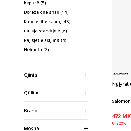
këpucë
(5)
Doreza dhe shall
(14)
Kapele dhe kapuç
(43)
Pajisje stërvitjeje
(6)
Pajisjet e skijimit
(4)
Helmeta
(2)
Gjinia
Ngjyrat
Qëllimi
Salomon
Brand
472
MK
Ulja
20
%
Mosha