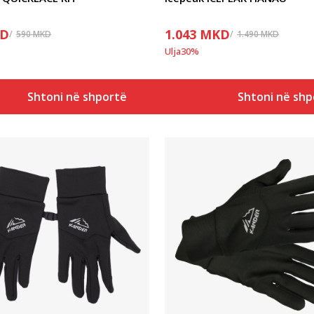
D
1.043
MKD
590
MKD
1.490
MKD
Ulja
30
%
Shtoni në shportë
Shtoni në shp
Krahasoni
Krahasoni