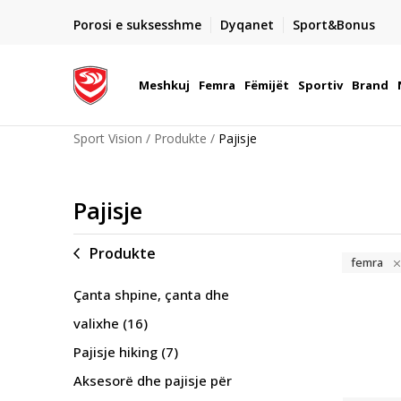
UNE
DY MËNYRAT E PAGESËS
Porosi e suksesshme
Dyqanet
Sport&Bonus
 me kartë pagese
- me para në dorë ose me kartë pagese elektronike
Meshkuj
Femra
Fëmijët
Sportiv
Brand
Sport Vision
Produkte
Pajisje
Pajisje
Produkte
femra
Çanta shpine, çanta dhe
valixhe
(16)
Pajisje hiking
(7)
Aksesorë dhe pajisje për