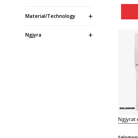
Material/Technology
Ngjyra
Masa
Çmimi
Ngjyrat
Salomon