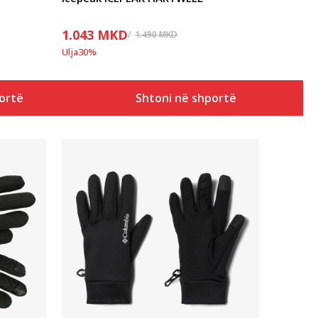
1.043
MKD
1.490
MKD
Ulja
30
%
ortë
Shtoni në shportë
Krahasoni