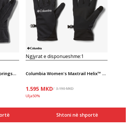
Krahasoni
Ngjyrat e disponueshme:
1
Columbia Women's Benton Springs™ Fleece Glove
Columbia Women's Maxtrail Helix™ Glove
1.595
MKD
3.190
MKD
Ulja
50
%
ortë
Shtoni në shportë