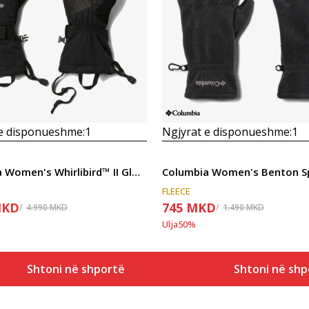
Krahasoni
Krahasoni
 e disponueshme:
1
Ngjyrat e disponueshme:
1
Columbia Women's Whirlibird™ II Glove
FLEECE
KD
745
MKD
4.990
MKD
1.490
MKD
Ulja
50
%
Shtoni në shportë
Shtoni në shp