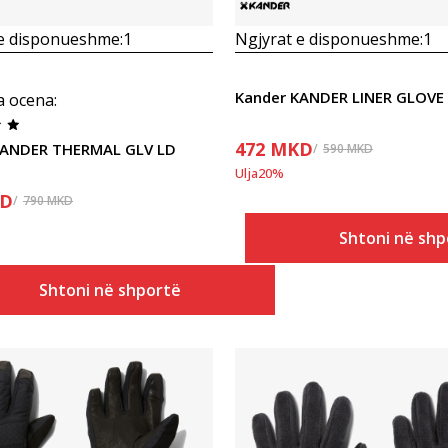
 e disponueshme:
1
Ngjyrat e disponueshme:
1
Kander KANDER LINER GLOVE
a ocena
:
472
MKD
KANDER THERMAL GLV LD
590
MKD
Ulja
20
%
D
790
MKD
Shtoni në shp
Shtoni në shportë