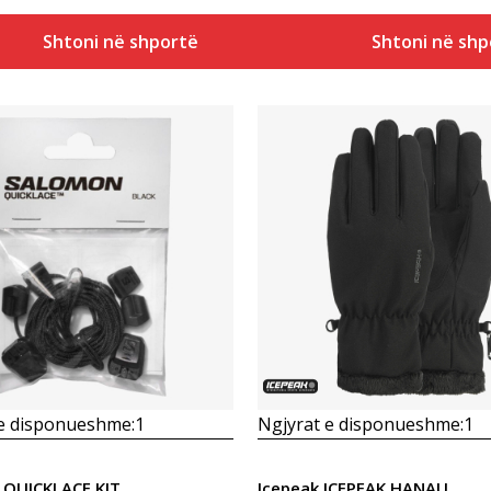
Shtoni në shportë
Shtoni në shp
Krahasoni
Krahasoni
 e disponueshme:
1
Ngjyrat e disponueshme:
1
 QUICKLACE KIT
Icepeak ICEPEAK HANAU