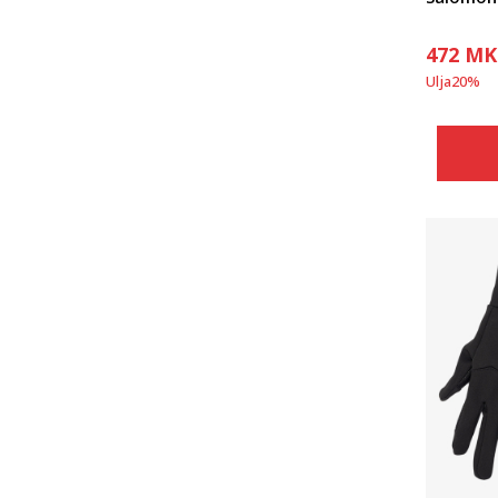
472
MK
Ulja
20
%