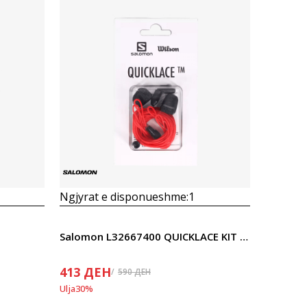
Krahasoni
Ngjyrat e disponueshme:
1
Salomon L32667400 QUICKLACE KIT vezalke Red
413
ДЕН
590
ДЕН
Ulja
30
%