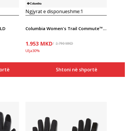
Ngjyrat e disponueshme:
1
 LD
Columbia Women's Trail Commute™ Glove
1.953
MKD
2.790
MKD
Ulja
30
%
ortë
Shtoni në shportë