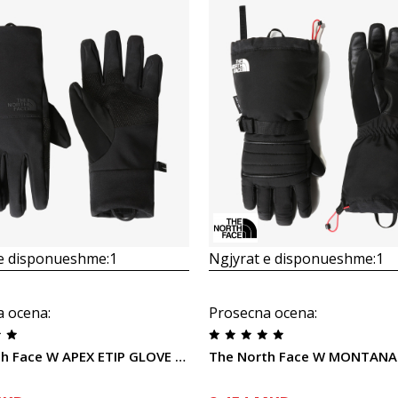
Krahasoni
Krahasoni
 e disponueshme:
1
Ngjyrat e disponueshme:
1
a ocena
:
Prosecna ocena
:
The North Face W APEX ETIP GLOVE TNF BLACK