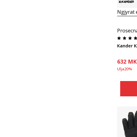
Ngjyrat
Prosecn
Kander 
632
MK
Ulja
20
%