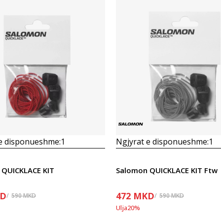
Krahasoni
Krahasoni
 e disponueshme:
1
Ngjyrat e disponueshme:
1
 QUICKLACE KIT
Salomon QUICKLACE KIT Ftw
D
472
MKD
590
MKD
590
MKD
Ulja
20
%