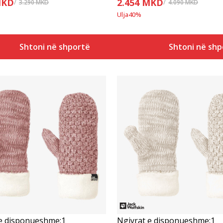
KD
2.454
MKD
3.290
MKD
4.090
MKD
Ulja
40
%
Shtoni në shportë
Shtoni në shp
Krahasoni
Krahasoni
 e disponueshme:
1
Ngjyrat e disponueshme:
1