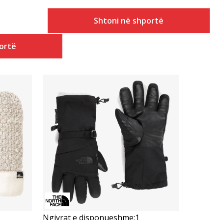
Shtoni në shportë
ortë
Krahasoni
Ngjyrat e disponueshme:
1