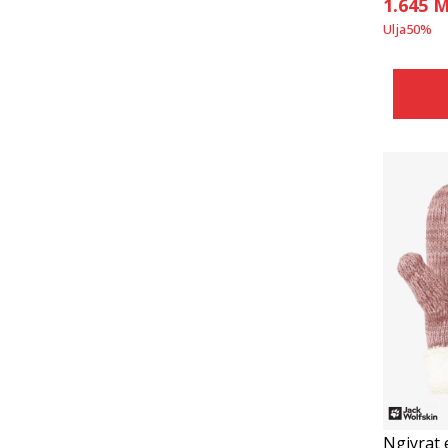
1.645
M
Ulja
50
%
Ngjyrat