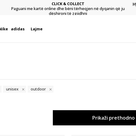
CLICK & COLLECT
H
Paguani me kartë online dhe bëni tërheqjen në dyqanin që ju
.
dëshironi të zgjidhni
Nike
adidas
Lajme
unisex
outdoor
Prikaži prethodno