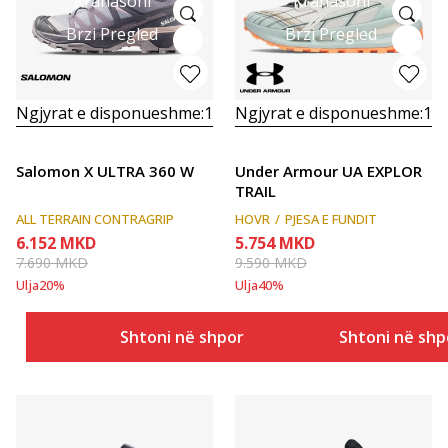
Krahasoni
Krahasoni
Brzi Pregled
Brzi Pregled
Ngjyrat e disponueshme:
1
Ngjyrat e disponueshme:
1
Salomon X ULTRA 360 W
Under Armour UA EXPLOR
TRAIL
ALL TERRAIN CONTRAGRIP
HOVR
PJESA E FUNDIT
6.152
MKD
5.754
MKD
7.690
MKD
9.590
MKD
Ulja
20
%
Ulja
40
%
Shtoni në shportë
Shtoni në shp