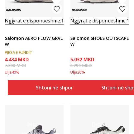
Ngjyrat e disponueshme:
1
Ngjyrat e disponueshme:
1
Salomon AERO FLOW GRVL
Salomon SHOES OUTSCAPE
W
W
PJESA E FUNDIT
4.434
MKD
5.032
MKD
7.390
MKD
6.290
MKD
Ulja
40
%
Ulja
20
%
Shtoni në shportë
Shtoni në shp
Detaje
Detaje