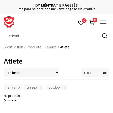
DY MËNYRAT E PAGESËS
- me para në dorë ose me kartë pagese elektronike.
0
0
Kërkoni
Sport Vision
Produkte
Këpucë
Atlete
Atlete
Filtra
femra
unisex
outdoor
49
produkte
Fshije