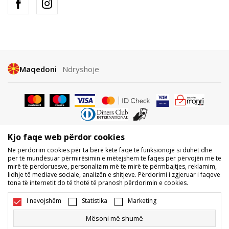
Maqedoni
Ndryshoje
Kjo faqe web përdor cookies
Nuk lejohet shkarkimi ose përdorimi i përmbajtjes nga faqet e internetit
Ne përdorim cookies për ta bërë këtë faqe të funksionojë si duhet dhe
të BDS.MK, pjesërisht ose tërësisht, dhe i referohet logove, markave
për të mundësuar përmirësimin e mëtejshëm të faqes për përvojën më të
tregtare, përmbajtjes komerciale, as caktimi i tyre palëve të treta,
mirë të përdoruesve, personalizim më të mirë të përmbajtjes, reklamim,
publikimi i tyre publikisht ose përdorimi i tyre për ndonjë për qëllime, pa
lidhje të mediave sociale, analizën e shitjeve. Përdorimi i zgjeruar i faqeve
pëlqimin me shkrim të BDS.MK DOOEL.
tona të internetit do të thotë të pranosh përdorimin e cookies.
Ne përpiqemi të jemi sa më të saktë në përshkrimin e produktit, foton
dhe vetë çmimin, por nuk mund të garantojmë që të gjitha informacionet
I nevojshëm
Statistika
Marketing
të jenë të plota dhe pa gabime. Të gjitha produktet e shfaqura në faqe
janë pjesë e ofertës sonë, por nuk kuptohet që ato duhet të jenë të
Mësoni më shumë
disponueshme gjatë gjithë kohës. Disponueshmërinë e produkteve mund