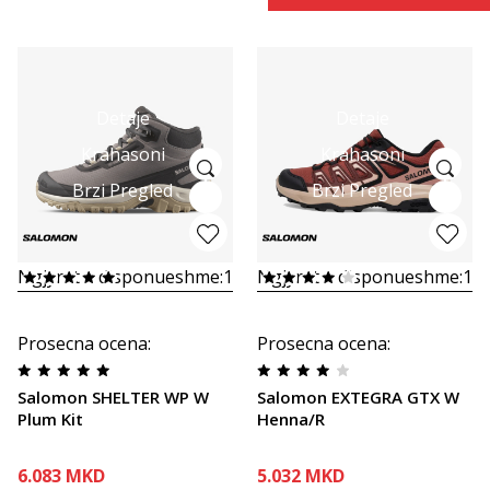
Detaje
Detaje
Krahasoni
Krahasoni
Brzi Pregled
Brzi Pregled
Ngjyrat e disponueshme:
1
Ngjyrat e disponueshme:
1
Prosecna ocena
:
Prosecna ocena
:
Salomon SHELTER WP W
Salomon EXTEGRA GTX W
Plum Kit
Henna/R
6.083
MKD
5.032
MKD