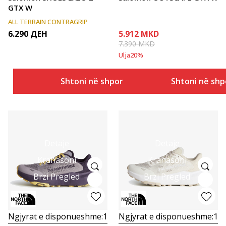
GTX W
ALL TERRAIN CONTRAGRIP
6.290
ДЕН
5.912
MKD
7.390
MKD
Ulja
20
%
Shtoni në shportë
Shtoni në shp
Detaje
Detaje
Krahasoni
Krahasoni
Brzi Pregled
Brzi Pregled
Ngjyrat e disponueshme:
1
Ngjyrat e disponueshme:
1