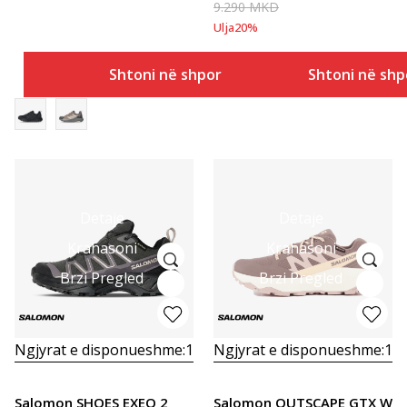
9.290
MKD
Ulja
20
%
Shtoni në shportë
Shtoni në shp
Detaje
Detaje
Krahasoni
Krahasoni
Brzi Pregled
Brzi Pregled
Ngjyrat e disponueshme:
1
Ngjyrat e disponueshme:
1
Salomon SHOES EXEO 2
Salomon OUTSCAPE GTX W