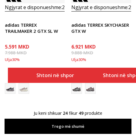
Ngjyrat e disponueshme:
2
Ngjyrat e disponueshme:
2
adidas TERREX
adidas TERREX SKYCHASER
TRAILMAKER 2 GTX SL W
GTX W
5.591
MKD
6.921
MKD
7.988
MKD
9.888
MKD
Ulja
30
%
Ulja
30
%
Shtoni në shportë
Shtoni në shp
Ju keni shikuar
24
fikur
49
produkte
Trego më shumë