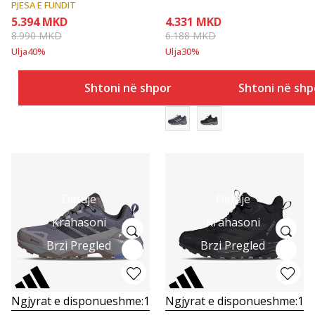
PJESA E FUNDIT
5.394
MKD
4.331
MKD
8.990
MKD
6.188
MKD
Ulja
40
%
Ulja
30
%
Shtoni në shportë
Shtoni në shp
Detaje
Detaje
Krahasoni
Krahasoni
Brzi Pregled
Brzi Pregled
Ngjyrat e disponueshme:
1
Ngjyrat e disponueshme:
1