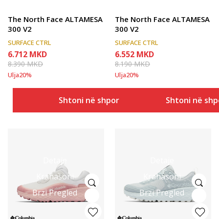
The North Face ALTAMESA
The North Face ALTAMESA
300 V2
300 V2
SURFACE CTRL
SURFACE CTRL
6.712
MKD
6.552
MKD
8.390
MKD
8.190
MKD
Ulja
20
%
Ulja
20
%
Shtoni në shportë
Shtoni në shp
Detaje
Detaje
Krahasoni
Krahasoni
Brzi Pregled
Brzi Pregled