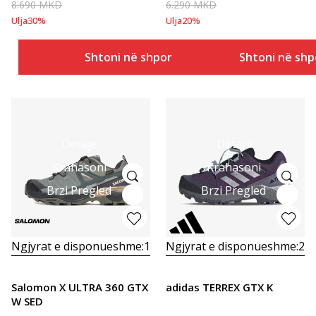
8.690
MKD
6.290
MKD
Ulja
30
%
Ulja
20
%
Shtoni në shportë
Shtoni në shp
Detaje
Detaje
Krahasoni
Krahasoni
Brzi Pregled
Brzi Pregled
Ngjyrat e disponueshme:
1
Ngjyrat e disponueshme:
2
Salomon X ULTRA 360 GTX
adidas TERREX GTX K
W SED