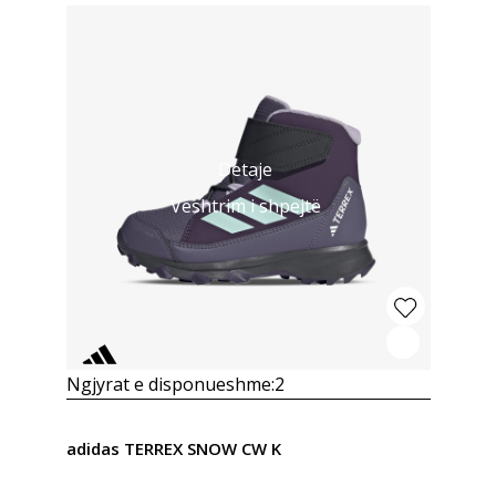
Detaje
Vështrim i shpejtë
Ngjyrat e disponueshme:
2
adidas TERREX SNOW CW K