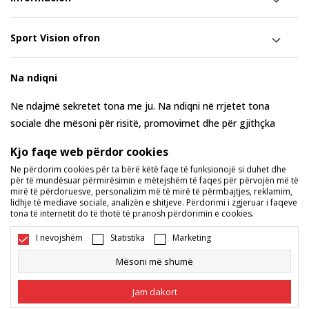
Sport Vision ofron
Na ndiqni
Ne ndajmë sekretet tona me ju. Na ndiqni në rrjetet tona
sociale dhe mësoni për risitë, promovimet dhe për gjithçka
tjetër rreth nesh.
Kjo faqe web përdor cookies
Ne përdorim cookies për ta bërë këtë faqe të funksionojë si duhet dhe
për të mundësuar përmirësimin e mëtejshëm të faqes për përvojën më të
mirë të përdoruesve, personalizim më të mirë të përmbajtjes, reklamim,
lidhje të mediave sociale, analizën e shitjeve. Përdorimi i zgjeruar i faqeve
tona të internetit do të thotë të pranosh përdorimin e cookies.
I nevojshëm
Statistika
Marketing
Mësoni më shumë
Maqedoni
Ndryshoje
Jam dakort