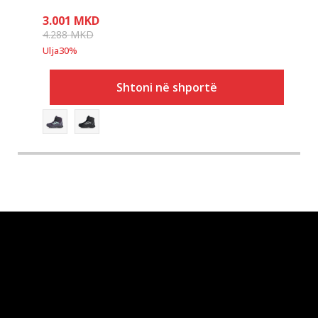
3.001
MKD
4.288
MKD
Ulja
30
%
Shtoni në shportë