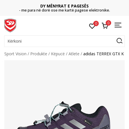
DY MËNYRAT E PAGESËS
- me para në dorë ose me kartë pagese elektronike.
0
0
Kërkoni
Sport Vision
Produkte
Këpucë
Atlete
adidas TERREX GTX K