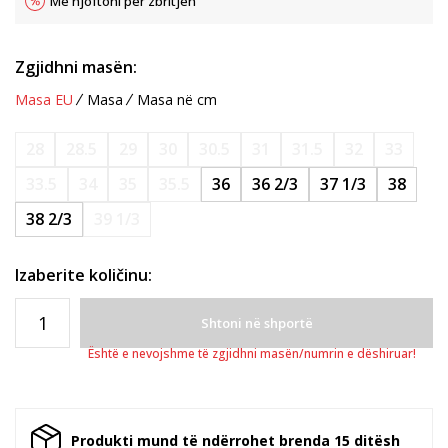
Më njoftoni për zbritjen
Zgjidhni masën:
Masa EU
Masa
Masa në cm
28
28.5
29
30
30.5
31
31.5
32
33
33.5
34
35
35.5
36
36 2/3
37 1/3
38
38 2/3
39 1/3
Izaberite količinu:
Shtoni në shportë
Është e nevojshme të zgjidhni masën/numrin e dëshiruar!
Produkti mund të ndërrohet brenda 15 ditësh