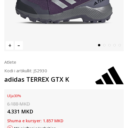
Atlete
Kodi i artikullit:
JS2930
adidas TERREX GTX K
Ulja
30
%
6.188
MKD
4.331
MKD
Shuma e kursyer:
1.857
MKD