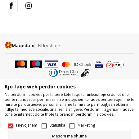
Maqedoni
Ndryshoje
Kjo faqe web përdor cookies
Nuk lejohet shkarkimi ose përdorimi i përmbajtjes nga faqet e internetit
Ne përdorim cookies për ta bërë këtë faqe të funksionojë si duhet dhe
të BDS.MK, pjesërisht ose tërësisht, dhe i referohet logove, markave
për të mundësuar përmirësimin e mëtejshëm të faqes për përvojën më të
tregtare, përmbajtjes komerciale, as caktimi i tyre palëve të treta,
mirë të përdoruesve, personalizim më të mirë të përmbajtjes, reklamim,
publikimi i tyre publikisht ose përdorimi i tyre për ndonjë për qëllime, pa
lidhje të mediave sociale, analizën e shitjeve. Përdorimi i zgjeruar i faqeve
pëlqimin me shkrim të BDS.MK DOOEL.
tona të internetit do të thotë të pranosh përdorimin e cookies.
Ne përpiqemi të jemi sa më të saktë në përshkrimin e produktit, foton
dhe vetë çmimin, por nuk mund të garantojmë që të gjitha informacionet
I nevojshëm
Statistika
Marketing
të jenë të plota dhe pa gabime. Të gjitha produktet e shfaqura në faqe
janë pjesë e ofertës sonë, por nuk kuptohet që ato duhet të jenë të
Mësoni më shumë
disponueshme gjatë gjithë kohës. Disponueshmërinë e produkteve mund