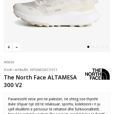
Atlete
Kodi i artikullit:
NF0A8G6CIHY1
The North Face ALTAMESA
300 V2
Pavarësisht nëse jeni në palestër, në shteg ose thjesht
duke shijuar një stil të relaksuar, sportiv, koleksioni i ri ju
sjell ekuilibrin e përsosur të rehatisë dhe funksionalitetit.