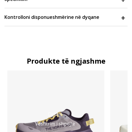
Kontrolloni disponueshmërine në dyqane
Produkte të ngjashme
Detaje
Vështrim i shpejtë