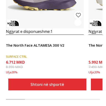
Ngjyrat e disponueshme:
1
Ngjyrat e
The North Face ALTAMESA 300 V2
The Nort
SURFACE CTRL
6.712
MKD
5.992
MK
8.390
MKD
7.490
MKD
Ulja
20
%
Ulja
20
%
Shtoni në shportë