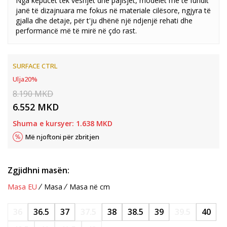
Nga këpucët tek veshjet dhe pajisjet, modelet më të fundit
janë të dizajnuara me fokus në materiale cilësore, ngjyra të
gjalla dhe detaje, për t'ju dhënë një ndjenjë rehati dhe
performancë më të mirë në çdo rast.
SURFACE CTRL
Ulja
20
%
8.190
MKD
6.552
MKD
Shuma e kursyer:
1.638
MKD
Më njoftoni për zbritjen
Zgjidhni masën:
Masa EU
Masa
Masa në cm
36
36.5
37
37.5
38
38.5
39
39.5
40