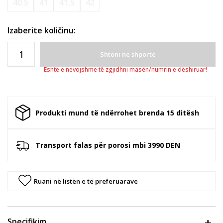
40.5
41
41.5
42
Izaberite količinu:
Shtoni në shportë
Është e nevojshme të zgjidhni masën/numrin e dëshiruar!
Produkti mund të ndërrohet brenda 15 ditësh
Transport falas për porosi mbi 3990 DEN
Ruani në listën e të preferuarave
Specifikim