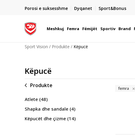
DORGIMI BRENDA 5 DITEVE PUNE
Porosi e suksesshme
Dyqanet
Sport&Bonus
22
- për të gjitha porositë me para në dorë ose me kartë p
elektronike
Meshkuj
Femra
Fëmijët
Sportiv
Brand
Sport Vision
Produkte
Këpucë
Këpucë
Produkte
femra
Atlete
(48)
Shapka dhe sandale
(4)
Këpucët dhe çizme
(14)