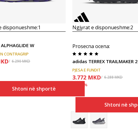
 e disponueshme:
1
Ngjyrat e disponueshme:
2
 ALPHAGLIDE W
Prosecna ocena
:
IN CONTRAGRIP
KD
adidas TERREX TRAILMAKER 
6.290
MKD
PJESA E FUNDIT
3.772
MKD
6.288
MKD
Ulja
40
%
Shtoni në shportë
Shtoni në shp