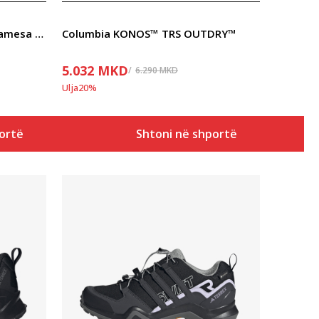
The North Face Women’s Altamesa 500
Columbia KONOS™ TRS OUTDRY™
5.032
MKD
6.290
MKD
Ulja
20
%
ortë
Shtoni në shportë
Krahasoni