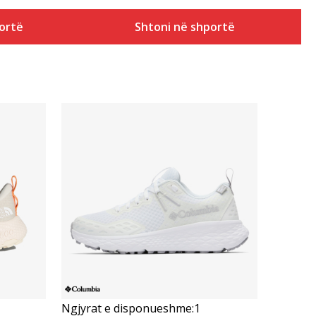
ortë
Shtoni në shportë
Krahasoni
Ngjyrat e disponueshme:
1