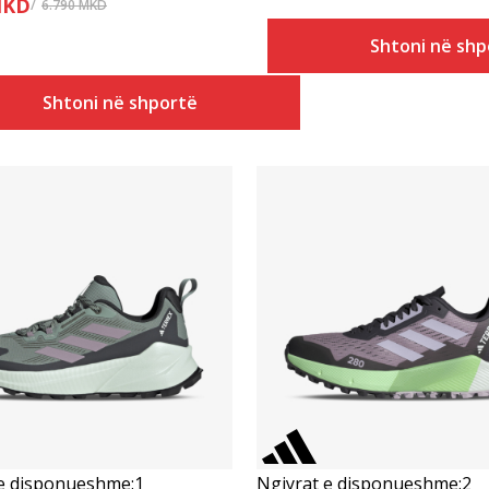
KD
6.790
MKD
Shtoni në shp
Shtoni në shportë
Krahasoni
Krahasoni
 e disponueshme:
1
Ngjyrat e disponueshme:
2