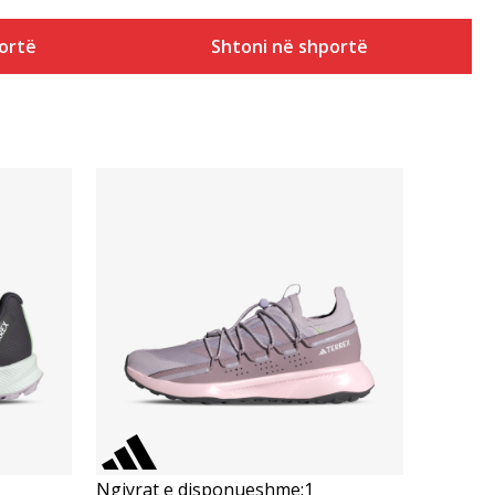
ortë
Shtoni në shportë
Krahasoni
Ngjyrat e disponueshme:
1