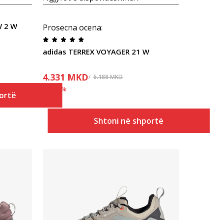
W 2 W
Prosecna ocena
:
adidas TERREX VOYAGER 21 W
4.331
MKD
6.188
MKD
Ulja
30
%
ortë
Shtoni në shportë
Krahasoni