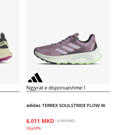
Krahasoni
Ngjyrat e disponueshme:
1
adidas TERREX SOULSTRIDE FLOW W
6.011
MKD
8.588
MKD
Ulja
30
%