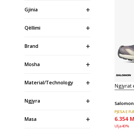
Gjinia
Qëllimi
Brand
Mosha
Material/Technology
Ngjyrat
Ngjyra
Salomon
PJESA E F
6.354
M
Masa
Ulja
40
%