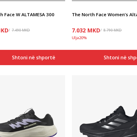
th Face W ALTAMESA 300
KD
7.032
MKD
7.490
MKD
8.790
MKD
Ulja
20
%
Shtoni në shportë
Shtoni në shp
Krahasoni
Krahasoni