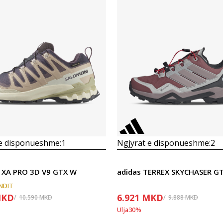
Krahasoni
Krahasoni
 e disponueshme:
1
Ngjyrat e disponueshme:
2
 XA PRO 3D V9 GTX W
adidas TERREX SKYCHASER G
UNDIT
KD
6.921
MKD
10.590
MKD
9.888
MKD
Ulja
30
%