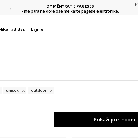
H
DY MËNYRAT E PAGESËS
agese
Pagu
- me para në dorë ose me kartë pagese elektronike.
Nike
adidas
Lajme
unisex
outdoor
Prikaži prethodno