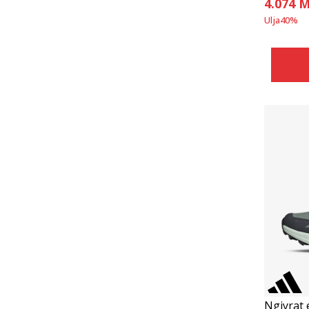
4.074
M
Ulja
40
%
Ngjyrat