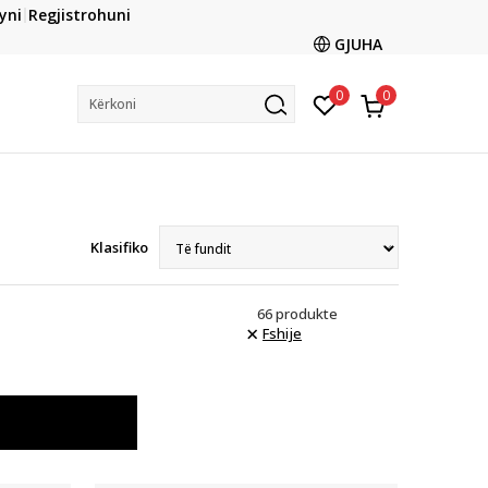
CLICK & COLLECT
yni
Regjistrohuni
ani me kartë online dhe bëni tërheqjen në dyqanin që ju
GJUHA
dëshironi të zgjidhni
0
0
Kërkoni
Klasifiko
66
produkte
Fshije