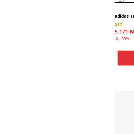
adidas 
GTX
5.171
M
Ulja
30
%