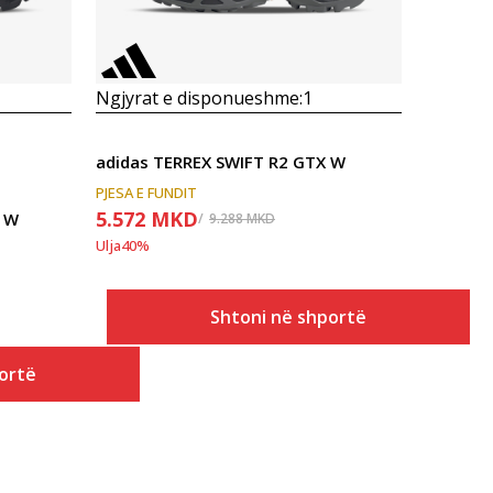
Ngjyrat e disponueshme:
1
adidas TERREX SWIFT R2 GTX W
PJESA E FUNDIT
5.572
MKD
2 W
9.288
MKD
Ulja
40
%
Shtoni në shportë
ortë