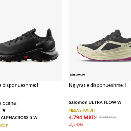
Krahasoni
Krahasoni
 e disponueshme:
1
Ngjyrat e disponueshme:
1
Salomon ULTRA FLOW W
a ocena
:
PJESA E FUNDIT
4.794
MKD
 ALPHACROSS 5 W
7.990
MKD
Ulja
40
%
UNDIT