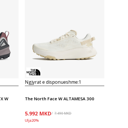
Krahasoni
Ngjyrat e disponueshme:
1
TX W
The North Face W ALTAMESA 300
5.992
MKD
7.490
MKD
Ulja
20
%