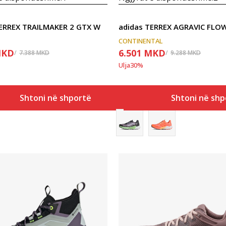
TERREX TRAILMAKER 2 GTX W
adidas TERREX AGRAVIC FLO
CONTINENTAL
KD
6.501
MKD
7.388
MKD
9.288
MKD
Ulja
30
%
Shtoni në shportë
Shtoni në shp
Krahasoni
Krahasoni