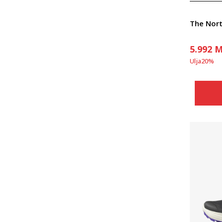
The Nor
5.992
M
Ulja
20
%