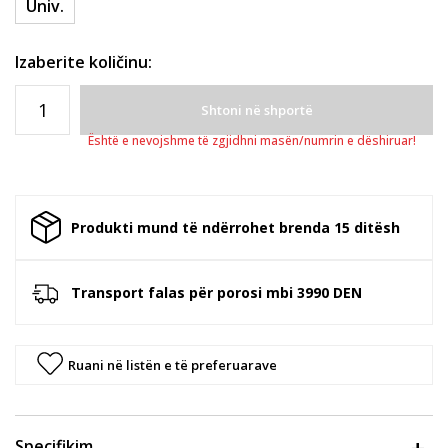
Univ.
Izaberite količinu:
Shtoni në shportë
Është e nevojshme të zgjidhni masën/numrin e dëshiruar!
Produkti mund të ndërrohet brenda 15 ditësh
Transport falas për porosi mbi 3990 DEN
Ruani në listën e të preferuarave
Specifikim