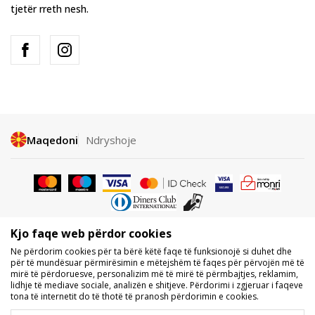
tjetër rreth nesh.
Maqedoni
Ndryshoje
Kjo faqe web përdor cookies
Nuk lejohet shkarkimi ose përdorimi i përmbajtjes nga faqet e internetit
Ne përdorim cookies për ta bërë këtë faqe të funksionojë si duhet dhe
të BDS.MK, pjesërisht ose tërësisht, dhe i referohet logove, markave
për të mundësuar përmirësimin e mëtejshëm të faqes për përvojën më të
tregtare, përmbajtjes komerciale, as caktimi i tyre palëve të treta,
mirë të përdoruesve, personalizim më të mirë të përmbajtjes, reklamim,
publikimi i tyre publikisht ose përdorimi i tyre për ndonjë për qëllime, pa
lidhje të mediave sociale, analizën e shitjeve. Përdorimi i zgjeruar i faqeve
pëlqimin me shkrim të BDS.MK DOOEL.
tona të internetit do të thotë të pranosh përdorimin e cookies.
Ne përpiqemi të jemi sa më të saktë në përshkrimin e produktit, foton
dhe vetë çmimin, por nuk mund të garantojmë që të gjitha informacionet