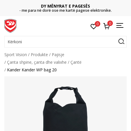
CLICK & COLLECT
Paguani me kartë online dhe bëni tërheqjen në dyqanin
onike.
dëshironi të zgjidhni
0
0
Kërkoni
Sport Vision
Produkte
Pajisje
Çanta shpine, çanta dhe valixhe
Çantë
Kander Kander WP bag 20