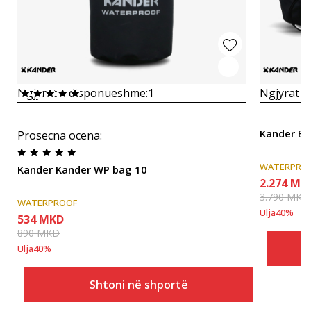
Ngjyrat e disponueshme:
1
Ngjyrat e
Kander B
Prosecna ocena
:
WATERPRO
Kander Kander WP bag 10
2.274
MK
3.790
MKD
WATERPROOF
Ulja
40
%
534
MKD
890
MKD
Ulja
40
%
Shtoni në shportë