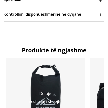
Kontrolloni disponueshmërine në dyqane
Produkte të ngjashme
Detaje
Vështrim i shpejtë