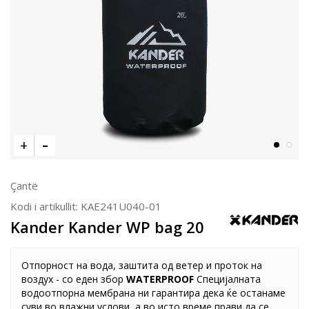
Çantë
Kodi i artikullit:
KAE241U040-01
Kander Kander WP bag 20
Отпорност на вода, заштита од ветер и проток на
воздух - со еден збор
WATERPROOF
Специјалната
водоотпорна мембрана ни гарантира дека ќе останаме
суви во влажни услови, а во исто време прави да се