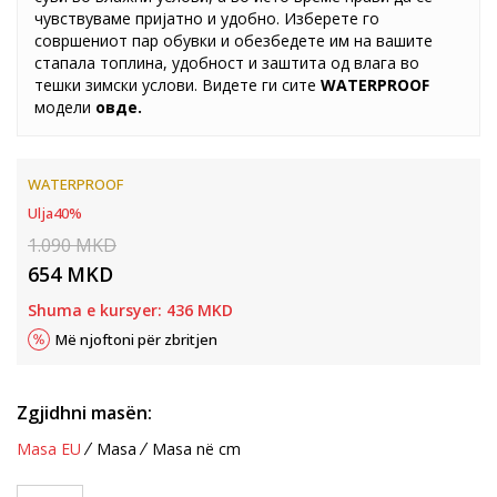
чувствуваме пријатно и удобно. Изберете го
совршениот пар обувки и обезбедете им на вашите
стапала топлина, удобност и заштита од влага во
тешки зимски услови. Видете ги сите
WATERPROOF
модели
овде
.
WATERPROOF
Ulja
40
%
1.090
MKD
654
MKD
Shuma e kursyer:
436
MKD
Më njoftoni për zbritjen
Zgjidhni masën:
Masa EU
Masa
Masa në cm