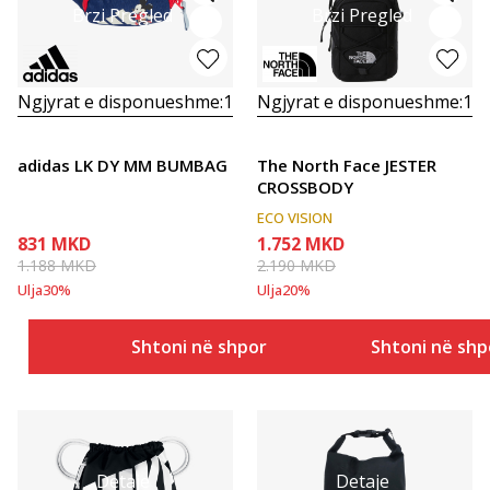
Brzi Pregled
Brzi Pregled
Ngjyrat e disponueshme:
1
Ngjyrat e disponueshme:
1
adidas LK DY MM BUMBAG
The North Face JESTER
CROSSBODY
ECO VISION
831
MKD
1.752
MKD
1.188
MKD
2.190
MKD
Ulja
30
%
Ulja
20
%
Shtoni në shportë
Shtoni në shp
Detaje
Detaje