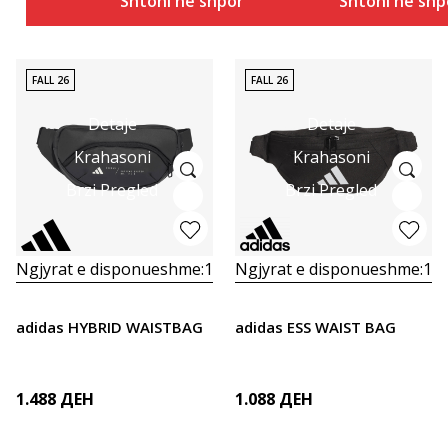
Shtoni në shportë
Shtoni në shp
FALL 26
FALL 26
Detaje
Detaje
Krahasoni
Krahasoni
Brzi Pregled
Brzi Pregled
Ngjyrat e disponueshme:
1
Ngjyrat e disponueshme:
1
adidas HYBRID WAISTBAG
adidas ESS WAIST BAG
1.488
ДЕН
1.088
ДЕН