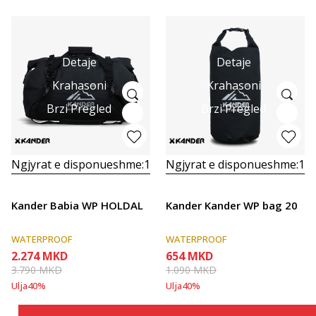
Detaje
Detaje
Krahasoni
Krahasoni
Brzi Pregled
Brzi Pregled
Ngjyrat e disponueshme:
1
Ngjyrat e disponueshme:
1
Kander Babia WP HOLDAL
Kander Kander WP bag 20
WATERPROOF
WATERPROOF
2.274
MKD
654
MKD
3.790
MKD
1.090
MKD
Ulja
40
%
Ulja
40
%