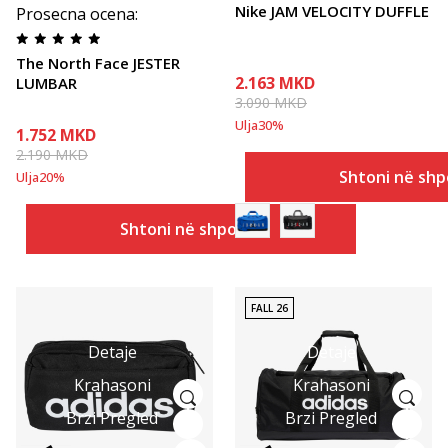
Nike JAM VELOCITY DUFFLE
Prosecna ocena
:
The North Face JESTER
2.163
MKD
LUMBAR
3.090
MKD
Ulja
30
%
1.752
MKD
2.190
MKD
Shtoni në shp
Ulja
20
%
Shtoni në shportë
FALL 26
Detaje
Detaje
Krahasoni
Krahasoni
Brzi Pregled
Brzi Pregled