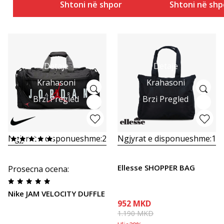
Shtoni në shportë
Shtoni në shp
Detaje
Detaje
Krahasoni
Krahasoni
Brzi Pregled
Brzi Pregled
Ngjyrat e disponueshme:
2
Ngjyrat e disponueshme:
1
Ellesse SHOPPER BAG
Prosecna ocena
:
Nike JAM VELOCITY DUFFLE
952
MKD
1.190
MKD