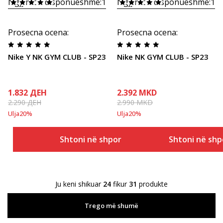
Ngjyrat e disponueshme:
1
Ngjyrat e disponueshme:
1
Prosecna ocena
:
Prosecna ocena
:
Nike Y NK GYM CLUB - SP23
Nike NK GYM CLUB - SP23
1.832
ДЕН
2.392
MKD
2.290
ДЕН
2.990
MKD
Ulja
20
%
Ulja
20
%
Shtoni në shportë
Shtoni në shp
Ju keni shikuar
24
fikur
31
produkte
Trego më shumë