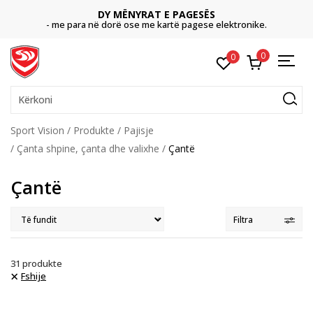
DY MËNYRAT E PAGESËS
- me para në dorë ose me kartë pagese elektronike.
0
0
Kërkoni
Sport Vision
Produkte
Pajisje
Çanta shpine, çanta dhe valixhe
Çantë
Çantë
Filtra
31
produkte
Fshije