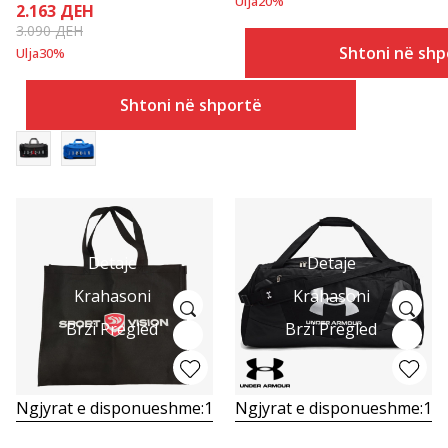
Ulja
20
%
2.163
ДЕН
3.090
ДЕН
Shtoni në shp
Ulja
30
%
Shtoni në shportë
Detaje
Detaje
Krahasoni
Krahasoni
Brzi Pregled
Brzi Pregled
Ngjyrat e disponueshme:
1
Ngjyrat e disponueshme:
1