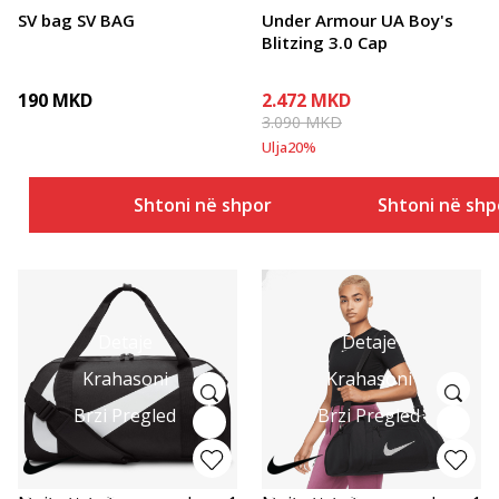
SV bag SV BAG
Under Armour UA Boy's
Blitzing 3.0 Cap
190
MKD
2.472
MKD
3.090
MKD
Ulja
20
%
Shtoni në shportë
Shtoni në shp
Detaje
Detaje
Krahasoni
Krahasoni
Brzi Pregled
Brzi Pregled