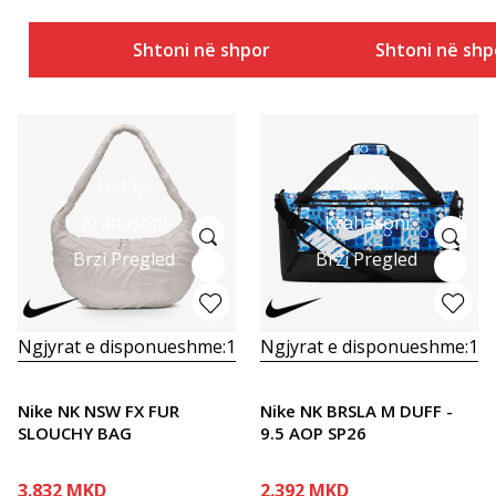
Shtoni në shportë
Shtoni në shp
Detaje
Detaje
Krahasoni
Krahasoni
Brzi Pregled
Brzi Pregled
Ngjyrat e disponueshme:
1
Ngjyrat e disponueshme:
1
Nike NK NSW FX FUR
Nike NK BRSLA M DUFF -
SLOUCHY BAG
9.5 AOP SP26
3.832
MKD
2.392
MKD