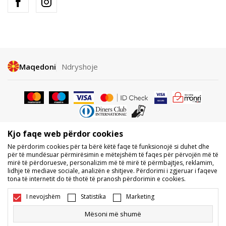
Maqedoni
Ndryshoje
Kjo faqe web përdor cookies
Nuk lejohet shkarkimi ose përdorimi i përmbajtjes nga faqet e internetit
Ne përdorim cookies për ta bërë këtë faqe të funksionojë si duhet dhe
të BDS.MK, pjesërisht ose tërësisht, dhe i referohet logove, markave
për të mundësuar përmirësimin e mëtejshëm të faqes për përvojën më të
tregtare, përmbajtjes komerciale, as caktimi i tyre palëve të treta,
mirë të përdoruesve, personalizim më të mirë të përmbajtjes, reklamim,
publikimi i tyre publikisht ose përdorimi i tyre për ndonjë për qëllime, pa
lidhje të mediave sociale, analizën e shitjeve. Përdorimi i zgjeruar i faqeve
pëlqimin me shkrim të BDS.MK DOOEL.
tona të internetit do të thotë të pranosh përdorimin e cookies.
Ne përpiqemi të jemi sa më të saktë në përshkrimin e produktit, foton
dhe vetë çmimin, por nuk mund të garantojmë që të gjitha informacionet
I nevojshëm
Statistika
Marketing
të jenë të plota dhe pa gabime. Të gjitha produktet e shfaqura në faqe
janë pjesë e ofertës sonë, por nuk kuptohet që ato duhet të jenë të
Mësoni më shumë
disponueshme gjatë gjithë kohës. Disponueshmërinë e produkteve mund
ta kontrolloni edhe në numrin e telefonit 02 3055 222.