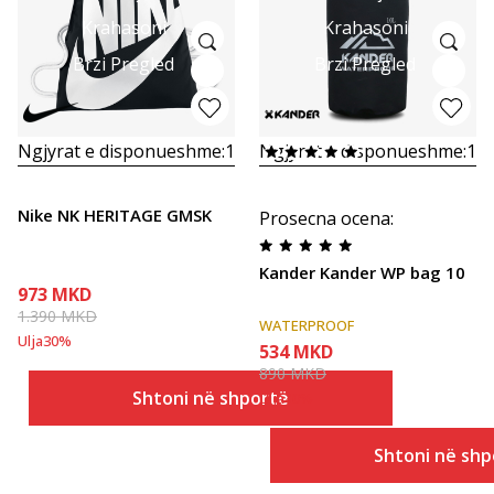
Krahasoni
Krahasoni
Brzi Pregled
Brzi Pregled
Ngjyrat e disponueshme:
1
Ngjyrat e disponueshme:
1
Nike NK HERITAGE GMSK
Prosecna ocena
:
Kander Kander WP bag 10
973
MKD
1.390
MKD
WATERPROOF
Ulja
30
%
534
MKD
890
MKD
Shtoni në shportë
Ulja
40
%
Shtoni në shp