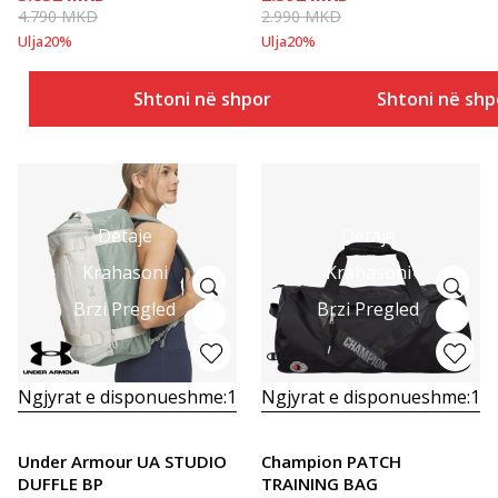
4.790
MKD
2.990
MKD
Ulja
20
%
Ulja
20
%
Shtoni në shportë
Shtoni në shp
Detaje
Detaje
Krahasoni
Krahasoni
Brzi Pregled
Brzi Pregled
Ngjyrat e disponueshme:
1
Ngjyrat e disponueshme:
1
Under Armour UA STUDIO
Champion PATCH
DUFFLE BP
TRAINING BAG