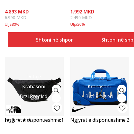
4.893
MKD
1.992
MKD
6.990
MKD
2.490
MKD
Ulja
30
%
Ulja
20
%
Shtoni në shportë
Shtoni në shp
Detaje
Detaje
Krahasoni
Krahasoni
Brzi Pregled
Brzi Pregled
Ngjyrat e disponueshme:
1
Ngjyrat e disponueshme:
2