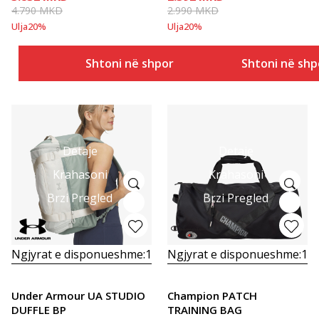
4.790
MKD
2.990
MKD
Ulja
20
%
Ulja
20
%
Shtoni në shportë
Shtoni në shp
Detaje
Detaje
Krahasoni
Krahasoni
Brzi Pregled
Brzi Pregled
Ngjyrat e disponueshme:
1
Ngjyrat e disponueshme:
1
Under Armour UA STUDIO
Champion PATCH
DUFFLE BP
TRAINING BAG