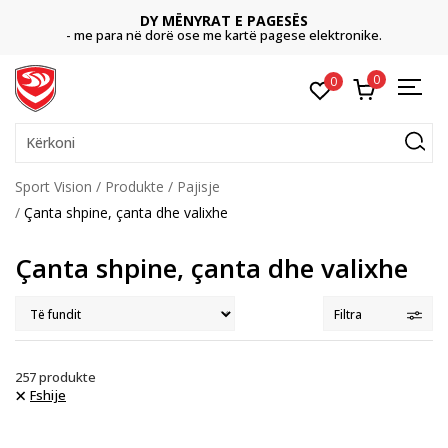
DY MËNYRAT E PAGESËS
- me para në dorë ose me kartë pagese elektronike.
0
0
Kërkoni
Sport Vision
Produkte
Pajisje
Çanta shpine, çanta dhe valixhe
Çanta shpine, çanta dhe valixhe
Filtra
257
produkte
Fshije