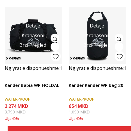
Detaje
Detaje
Krahasoni
Krahasoni
Brzi Pregled
Brzi Pregled
Ngjyrat e disponueshme:
1
Ngjyrat e disponueshme:
1
Kander Babia WP HOLDAL
Kander Kander WP bag 20
WATERPROOF
WATERPROOF
2.274
MKD
654
MKD
3.790
MKD
1.090
MKD
Ulja
40
%
Ulja
40
%