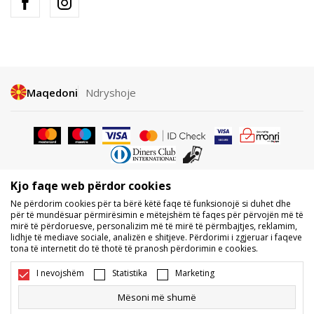
Maqedoni
Ndryshoje
Kjo faqe web përdor cookies
Nuk lejohet shkarkimi ose përdorimi i përmbajtjes nga faqet e internetit
Ne përdorim cookies për ta bërë këtë faqe të funksionojë si duhet dhe
të BDS.MK, pjesërisht ose tërësisht, dhe i referohet logove, markave
për të mundësuar përmirësimin e mëtejshëm të faqes për përvojën më të
tregtare, përmbajtjes komerciale, as caktimi i tyre palëve të treta,
mirë të përdoruesve, personalizim më të mirë të përmbajtjes, reklamim,
publikimi i tyre publikisht ose përdorimi i tyre për ndonjë për qëllime, pa
lidhje të mediave sociale, analizën e shitjeve. Përdorimi i zgjeruar i faqeve
pëlqimin me shkrim të BDS.MK DOOEL.
tona të internetit do të thotë të pranosh përdorimin e cookies.
Ne përpiqemi të jemi sa më të saktë në përshkrimin e produktit, foton
dhe vetë çmimin, por nuk mund të garantojmë që të gjitha informacionet
I nevojshëm
Statistika
Marketing
të jenë të plota dhe pa gabime. Të gjitha produktet e shfaqura në faqe
janë pjesë e ofertës sonë, por nuk kuptohet që ato duhet të jenë të
Mësoni më shumë
disponueshme gjatë gjithë kohës. Disponueshmërinë e produkteve mund
ta kontrolloni edhe në numrin e telefonit 02 3055 222.