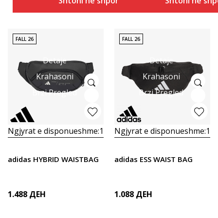
Shtoni në shportë
Shtoni në shp
FALL 26
FALL 26
Detaje
Detaje
Krahasoni
Krahasoni
Brzi Pregled
Brzi Pregled
Ngjyrat e disponueshme:
1
Ngjyrat e disponueshme:
1
adidas HYBRID WAISTBAG
adidas ESS WAIST BAG
1.488
ДЕН
1.088
ДЕН