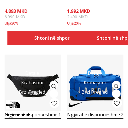
4.893
MKD
1.992
MKD
6.990
MKD
2.490
MKD
Ulja
30
%
Ulja
20
%
Shtoni në shportë
Shtoni në shp
Detaje
Detaje
Krahasoni
Krahasoni
Brzi Pregled
Brzi Pregled
Ngjyrat e disponueshme:
1
Ngjyrat e disponueshme:
2