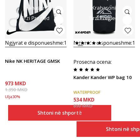
Krahasoni
Krahasoni
Brzi Pregled
Brzi Pregled
Ngjyrat e disponueshme:
1
Ngjyrat e disponueshme:
1
Nike NK HERITAGE GMSK
Prosecna ocena
:
Kander Kander WP bag 10
973
MKD
1.390
MKD
WATERPROOF
Ulja
30
%
534
MKD
890
MKD
Shtoni në shportë
Ulja
40
%
Shtoni në shp