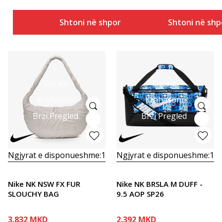
Shtoni në shportë
Shtoni në shp
Detaje
Detaje
Krahasoni
Krahasoni
Brzi Pregled
Brzi Pregled
Ngjyrat e disponueshme:
1
Ngjyrat e disponueshme:
1
Nike NK NSW FX FUR
Nike NK BRSLA M DUFF -
SLOUCHY BAG
9.5 AOP SP26
3.832
MKD
2.392
MKD