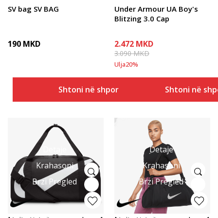
SV bag SV BAG
Under Armour UA Boy's
Blitzing 3.0 Cap
190
MKD
2.472
MKD
3.090
MKD
Ulja
20
%
Shtoni në shportë
Shtoni në shp
Detaje
Detaje
Krahasoni
Krahasoni
Brzi Pregled
Brzi Pregled