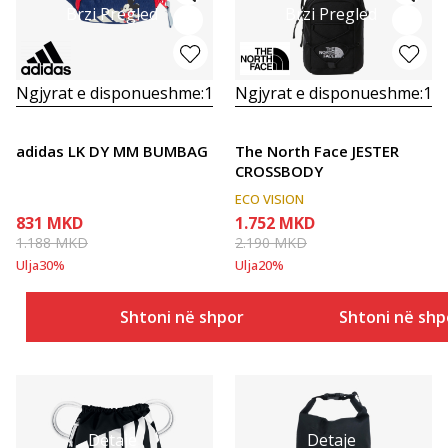
Brzi Pregled
Brzi Pregled
Ngjyrat e disponueshme:
1
Ngjyrat e disponueshme:
1
adidas LK DY MM BUMBAG
The North Face JESTER
CROSSBODY
ECO VISION
831
MKD
1.752
MKD
1.188
MKD
2.190
MKD
Ulja
30
%
Ulja
20
%
Shtoni në shportë
Shtoni në shp
Detaje
Detaje