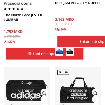
Nike JAM VELOCITY DUFFLE
Prosecna ocena
:
The North Face JESTER
2.163
MKD
LUMBAR
3.090
MKD
Ulja
30
%
1.752
MKD
2.190
MKD
Shtoni në shp
Ulja
20
%
Shtoni në shportë
FALL 26
Detaje
Detaje
Krahasoni
Krahasoni
Brzi Pregled
Brzi Pregled