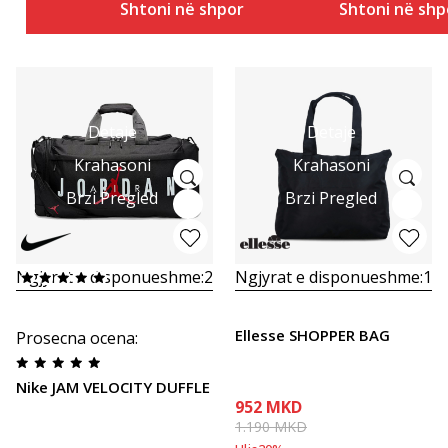
Shtoni në shportë
Shtoni në shp
Detaje
Detaje
Krahasoni
Krahasoni
Brzi Pregled
Brzi Pregled
Ngjyrat e disponueshme:
2
Ngjyrat e disponueshme:
1
Ellesse SHOPPER BAG
Prosecna ocena
:
Nike JAM VELOCITY DUFFLE
952
MKD
1.190
MKD