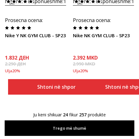
Ngjyrat e disponueshme:
1
Ngjyrat e disponueshme:
1
Prosecna ocena
:
Prosecna ocena
:
Nike Y NK GYM CLUB - SP23
Nike NK GYM CLUB - SP23
1.832
ДЕН
2.392
MKD
2.290
ДЕН
2.990
MKD
Ulja
20
%
Ulja
20
%
Shtoni në shportë
Shtoni në shp
Ju keni shikuar
24
fikur
257
produkte
Trego më shumë