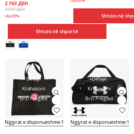
Ulja
20
%
2.163
ДЕН
3.090
ДЕН
Shtoni në shp
Ulja
30
%
Shtoni në shportë
Detaje
Detaje
Krahasoni
Krahasoni
Brzi Pregled
Brzi Pregled
Ngjyrat e disponueshme:
1
Ngjyrat e disponueshme:
1