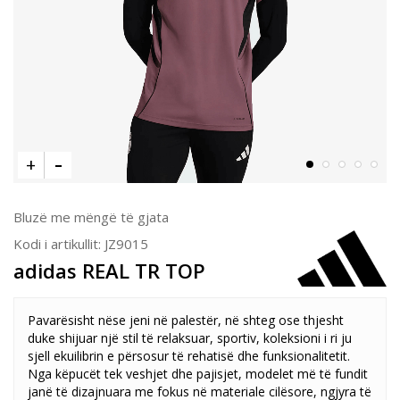
Bluzë me mëngë të gjata
Kodi i artikullit:
JZ9015
adidas REAL TR TOP
Pavarësisht nëse jeni në palestër, në shteg ose thjesht
duke shijuar një stil të relaksuar, sportiv, koleksioni i ri ju
sjell ekuilibrin e përsosur të rehatisë dhe funksionalitetit.
Nga këpucët tek veshjet dhe pajisjet, modelet më të fundit
janë të dizajnuara me fokus në materiale cilësore, ngjyra të