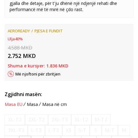
gjalla dhe detaje, për t'ju dhënë një ndjenjë rehati dhe
performancë më të mirë në çdo rast.
AEROREADY
PJESA E FUNDIT
Ulja
40
%
4.588
MKD
2.752
MKD
Shuma e kursyer:
1.836
MKD
Më njoftoni për zbritjen
Zgjidhni masën:
Masa EU
Masa
Masa në cm
XL-T3
2XL-T2
2XL-T3
XL-T2
M-T2
3XL-T2
L-T3
L-T2
XS
S-T
S
M-T
M