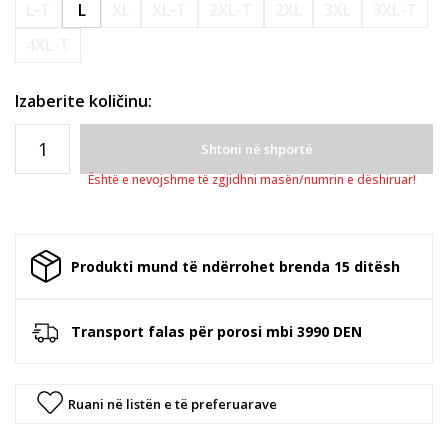
L-T
L
XL
XL-T
2XL-T
2XL
3XL
3XL-T
4XL-T
Izaberite količinu:
Shtoni në shportë
Është e nevojshme të zgjidhni masën/numrin e dëshiruar!
Produkti mund të ndërrohet brenda 15 ditësh
Transport falas për porosi mbi 3990 DEN
Ruani në listën e të preferuarave