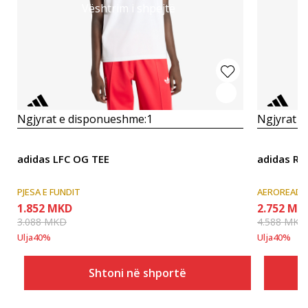
Vështrim i shpejtë
Ngjyrat e disponueshme:
1
Ngjyrat e
adidas LFC OG TEE
adidas RE
PJESA E FUNDIT
AEROREADY
1.852
MKD
2.752
MK
3.088
MKD
4.588
MKD
Ulja
40
%
Ulja
40
%
Shtoni në shportë