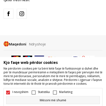
Maqedoni
Ndryshoje
Kjo faqe web përdor cookies
Ne përdorim cookies për ta bërë këtë faqe të funksionojë si duhet dhe
për të mundësuar përmirësimin e mëtejshëm të faqes për përvojën më të
mirë të përdoruesve, personalizim më të mirë të përmbajtjes, reklamim,
Nuk lejohet shkarkimi ose përdorimi i përmbajtjes nga faqet e internetit
lidhje të mediave sociale, analizën e shitjeve. Përdorimi i zgjeruar i faqeve
të BDS.MK, pjesërisht ose tërësisht, dhe i referohet logove, markave
tona të internetit do të thotë të pranosh përdorimin e cookies.
tregtare, përmbajtjes komerciale, as caktimi i tyre palëve të treta,
publikimi i tyre publikisht ose përdorimi i tyre për ndonjë për qëllime, pa
I nevojshëm
Statistika
Marketing
pëlqimin me shkrim të BDS.MK DOOEL.
Ne përpiqemi të jemi sa më të saktë në përshkrimin e produktit, foton
Mësoni më shumë
dhe vetë çmimin, por nuk mund të garantojmë që të gjitha informacionet