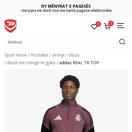
DY MËNYRAT E PAGESËS
- me para në dorë ose me kartë pagese elektronike.
0
0
Kërkoni
Sport Vision
Produkte
Veshje
Bluza
Bluzë me mëngë të gjata
adidas REAL TR TOP