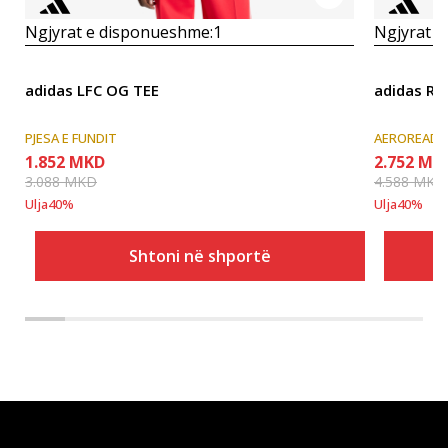
Ngjyrat e disponueshme:
1
Ngjyrat e
adidas LFC OG TEE
adidas RE
PJESA E FUNDIT
AEROREADY
1.852
MKD
2.752
MK
3.088
MKD
4.588
MKD
Ulja
40
%
Ulja
40
%
Shtoni në shportë