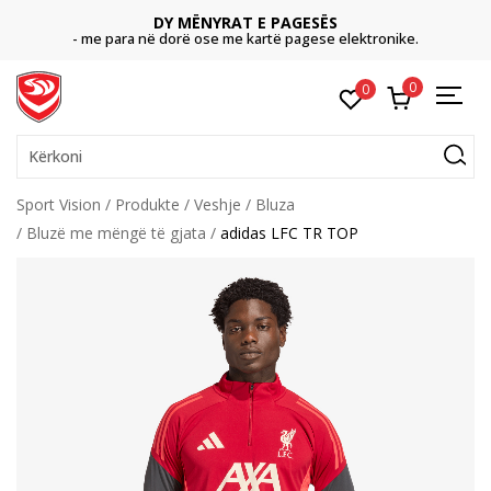
DY MËNYRAT E PAGESËS
- me para në dorë ose me kartë pagese elektronike.
0
0
Kërkoni
Sport Vision
Produkte
Veshje
Bluza
Bluzë me mëngë të gjata
adidas LFC TR TOP