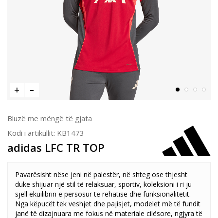
Bluzë me mëngë të gjata
Kodi i artikullit:
KB1473
adidas LFC TR TOP
Pavarësisht nëse jeni në palestër, në shteg ose thjesht
duke shijuar një stil të relaksuar, sportiv, koleksioni i ri ju
sjell ekuilibrin e përsosur të rehatisë dhe funksionalitetit.
Nga këpucët tek veshjet dhe pajisjet, modelet më të fundit
janë të dizajnuara me fokus në materiale cilësore, ngjyra të