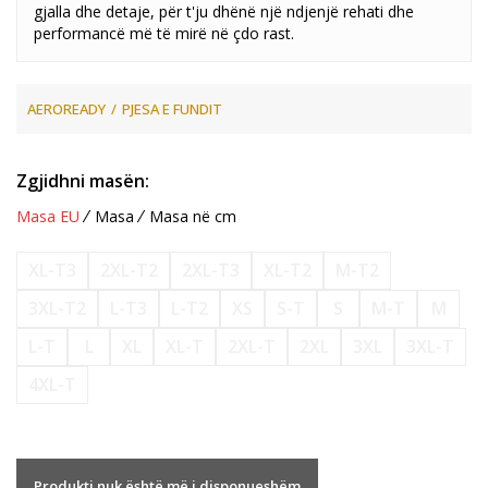
gjalla dhe detaje, për t'ju dhënë një ndjenjë rehati dhe
performancë më të mirë në çdo rast.
AEROREADY
PJESA E FUNDIT
Zgjidhni masën:
Masa EU
Masa
Masa në cm
XL-T3
2XL-T2
2XL-T3
XL-T2
M-T2
3XL-T2
L-T3
L-T2
XS
S-T
S
M-T
M
L-T
L
XL
XL-T
2XL-T
2XL
3XL
3XL-T
4XL-T
Produkti nuk është më i disponueshëm