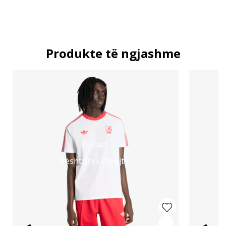
Produkte të ngjashme
Detaje
Vështrim i shpejtë