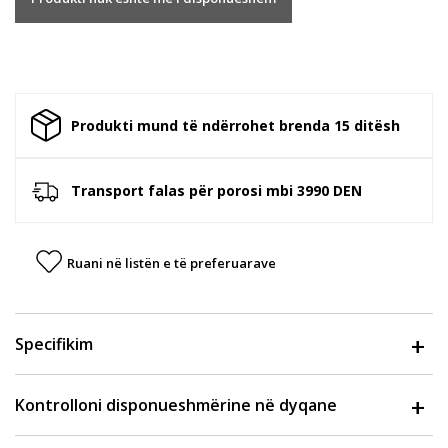
Produkti mund të ndërrohet brenda 15 ditësh
Transport falas për porosi mbi 3990 DEN
Ruani në listën e të preferuarave
Specifikim
Kontrolloni disponueshmërine në dyqane